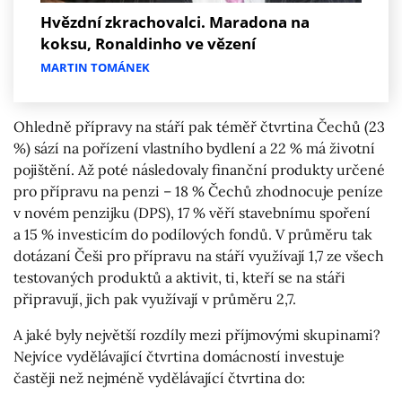
Hvězdní zkrachovalci. Maradona na
koksu, Ronaldinho ve vězení
MARTIN TOMÁNEK
Ohledně přípravy na stáří pak téměř čtvrtina Čechů (23
%) sází na pořízení vlastního bydlení a 22 % má životní
pojištění. Až poté následovaly finanční produkty určené
pro přípravu na penzi – 18 % Čechů zhodnocuje peníze
v novém penzijku (DPS), 17 % věří stavebnímu spoření
a 15 % investicím do podílových fondů. V průměru tak
dotázaní Češi pro přípravu na stáří využívají 1,7 ze všech
testovaných produktů a aktivit, ti, kteří se na stáři
připravují, jich pak využívají v průměru 2,7.
A jaké byly největší rozdíly mezi příjmovými skupinami?
Nejvíce vydělávající čtvrtina domácností investuje
častěji než nejméně vydělávající čtvrtina do: