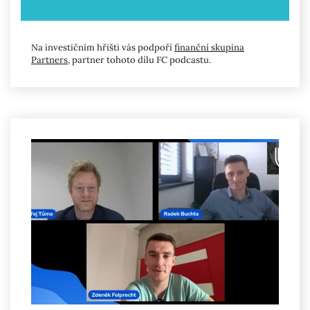
Na investičním hřišti vás podpoří
finanční skupina
Partners
, partner tohoto dílu FC podcastu.