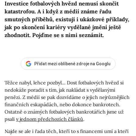
Investice fotbalových hvězd nemusí skončit
katastrofou. A i když z médií známe řadu
smutných příběhů, existují i ukázkové příklady,
jak po skončení kariéry vydělané jmění ještě
zhodnotit. Pojďme se s nimi seznámit.
Přidat mezi oblíbené zdroje na Googlu
Těžce nabyl, lehce pozbyl… Dost fotbalových hvězd si
nedokáže poradit s tím, jak nakládat s vydělanými
penězi. Z médií se pak dozvídáme o jejich nejrůznějších
finančních eskapádách, nebo dokonce bankrotech.
Ostatně o známých fotbalových bankrotářích jsme už
psali
v jednom předchozích článků
.
Najde se ale i řada těch, kteří to s financemi umí a kteří