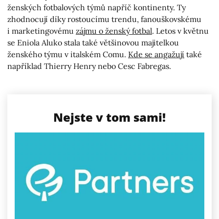
ženských fotbalových týmů napříč kontinenty. Ty
zhodnocují díky rostoucímu trendu, fanouškovskému
i marketingovému
zájmu o ženský fotbal
. Letos v květnu
se Eniola Aluko stala také většinovou majitelkou
ženského týmu v italském Comu.
Kde se angažují
také
například Thierry Henry nebo Cesc Fabregas.
Nejste v tom sami!