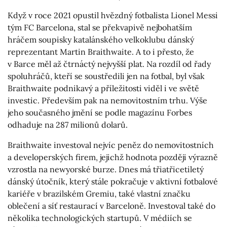
Když v roce 2021 opustil hvězdný fotbalista Lionel Messi
tým FC Barcelona, stal se překvapivě nejbohatším
hráčem soupisky katalánského velkoklubu dánský
reprezentant Martin Braithwaite. A to i přesto, že
v Barce měl až čtrnáctý nejvyšší plat. Na rozdíl od řady
spoluhráčů, kteří se soustředili jen na fotbal, byl však
Braithwaite podnikavý a příležitosti viděl i ve světě
investic. Především pak na nemovitostním trhu. Výše
jeho současného jmění se podle magazínu Forbes
odhaduje na 287 milionů dolarů.
Braithwaite investoval nejvíc peněz do nemovitostních
a developerských firem, jejichž hodnota později výrazně
vzrostla na newyorské burze. Dnes má třiatřicetiletý
dánský útočník, který stále pokračuje v aktivní fotbalové
kariéře v brazilském Gremiu, také vlastní značku
oblečení a síť restaurací v Barceloně. Investoval také do
několika technologických startupů. V médiích se