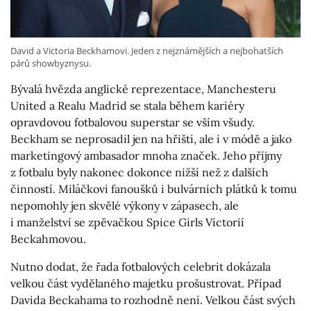
David a Victoria Beckhamovi. Jeden z nejznámějších a nejbohatších
párů showbyznysu.
Bývalá hvězda anglické reprezentace, Manchesteru
United a Realu Madrid se stala během kariéry
opravdovou fotbalovou superstar se vším všudy.
Beckham se neprosadil jen na hřišti, ale i v módě a jako
marketingový ambasador mnoha značek. Jeho příjmy
z fotbalu byly nakonec dokonce nižší než z dalších
činností. Miláčkovi fanoušků i bulvárních plátků k tomu
nepomohly jen skvělé výkony v zápasech, ale
i manželství se zpěvačkou Spice Girls Victorií
Beckahmovou.
Nutno dodat, že řada fotbalových celebrit dokázala
velkou část vydělaného majetku prošustrovat. Případ
Davida Beckahama to rozhodně není. Velkou část svých