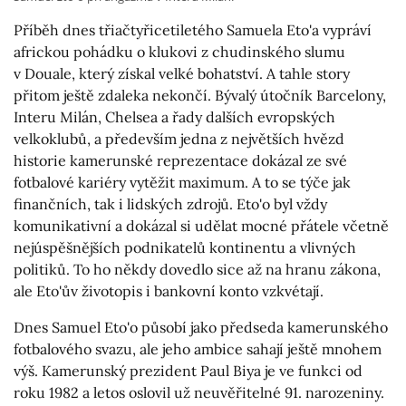
Příběh dnes třiačtyřicetiletého Samuela Eto'a vypráví
africkou pohádku o klukovi z chudinského slumu
v Douale, který získal velké bohatství. A tahle story
přitom ještě zdaleka nekončí. Bývalý útočník Barcelony,
Interu Milán, Chelsea a řady dalších evropských
velkoklubů, a především jedna z největších hvězd
historie kamerunské reprezentace dokázal ze své
fotbalové kariéry vytěžit maximum. A to se týče jak
finančních, tak i lidských zdrojů. Eto'o byl vždy
komunikativní a dokázal si udělat mocné přátele včetně
nejúspěšnějších podnikatelů kontinentu a vlivných
politiků. To ho někdy dovedlo sice až na hranu zákona,
ale Eto'ův životopis i bankovní konto vzkvétají.
Dnes Samuel Eto'o působí jako předseda kamerunského
fotbalového svazu, ale jeho ambice sahají ještě mnohem
výš. Kamerunský prezident Paul Biya je ve funkci od
roku 1982 a letos oslovil už neuvěřitelné 91. narozeniny.