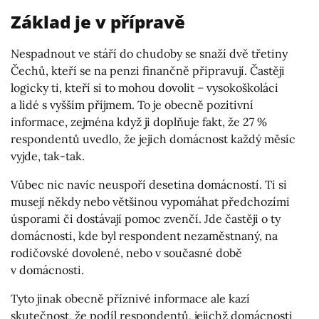
Základ je v přípravě
Nespadnout ve stáří do chudoby se snaží dvě třetiny
Čechů, kteří se na penzi finančně připravují. Častěji
logicky ti, kteří si to mohou dovolit – vysokoškoláci
a lidé s vyšším příjmem. To je obecně pozitivní
informace, zejména když ji doplňuje fakt, že 27 %
respondentů uvedlo, že jejich domácnost každý měsíc
vyjde, tak-tak.
Vůbec nic navíc neuspoří desetina domácností. Ti si
musejí někdy nebo většinou vypomáhat předchozími
úsporami či dostávají pomoc zvenčí. Jde častěji o ty
domácnosti, kde byl respondent nezaměstnaný, na
rodičovské dovolené, nebo v současné době
v domácnosti.
Tyto jinak obecně příznivé informace ale kazí
skutečnost, že podíl respondentů, jejichž domácnosti