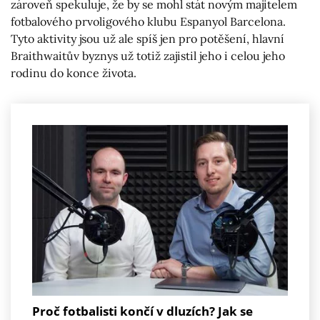
zároveň spekuluje, že by se mohl stát novým majitelem
fotbalového prvoligového klubu Espanyol Barcelona.
Tyto aktivity jsou už ale spíš jen pro potěšení, hlavní
Braithwaitův byznys už totiž zajistil jeho i celou jeho
rodinu do konce života.
Proč fotbalisti končí v dluzích? Jak se