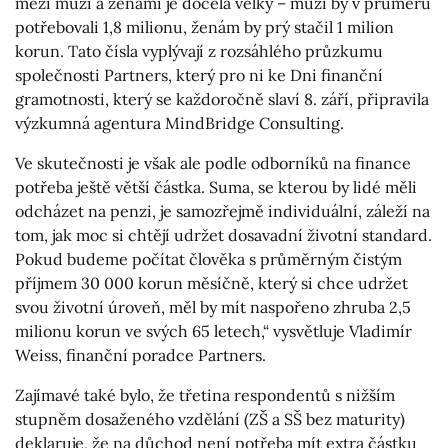
mezi muži a ženami je docela velký – muži by v průměru
potřebovali 1,8 milionu, ženám by prý stačil 1 milion
korun. Tato čísla vyplývají z rozsáhlého průzkumu
společnosti Partners, který pro ni ke Dni finanční
gramotnosti, který se každoročně slaví 8. září, připravila
výzkumná agentura MindBridge Consulting.
Ve skutečnosti je však ale podle odborníků na finance
potřeba ještě větší částka. Suma, se kterou by lidé měli
odcházet na penzi, je samozřejmě individuální, záleží na
tom, jak moc si chtějí udržet dosavadní životní standard.
Pokud budeme počítat člověka s průměrným čistým
příjmem 30 000 korun měsíčně, který si chce udržet
svou životní úroveň, měl by mít naspořeno zhruba 2,5
milionu korun ve svých 65 letech,“ vysvětluje Vladimír
Weiss, finanční poradce Partners.
Zajímavé také bylo, že třetina respondentů s nižším
stupněm dosaženého vzdělání (ZŠ a SŠ bez maturity)
deklaruje, že na důchod není potřeba mít extra částku