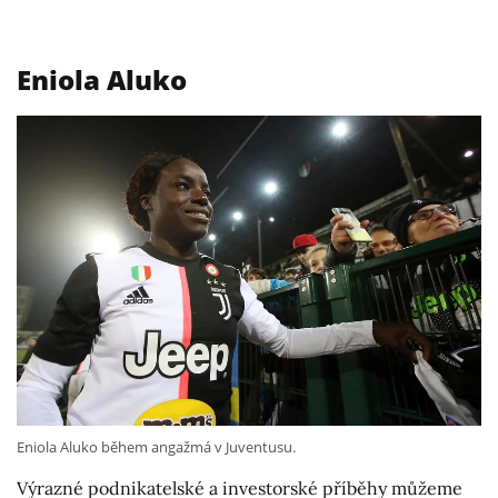
Eniola Aluko
Eniola Aluko během angažmá v Juventusu.
Výrazné podnikatelské a investorské příběhy můžeme