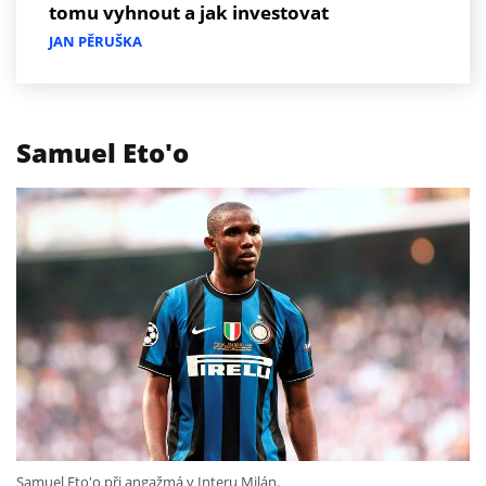
tomu vyhnout a jak investovat
JAN PĚRUŠKA
Samuel Eto'o
Samuel Eto'o při angažmá v Interu Milán.