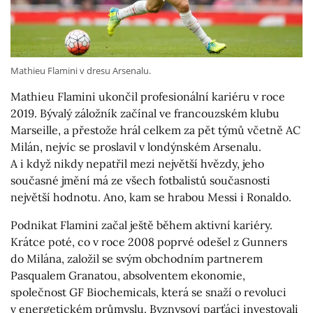
Mathieu Flamini v dresu Arsenalu.
Mathieu Flamini ukončil profesionální kariéru v roce
2019. Bývalý záložník začínal ve francouzském klubu
Marseille, a přestože hrál celkem za pět týmů včetně AC
Milán, nejvíc se proslavil v londýnském Arsenalu.
A i když nikdy nepatřil mezi největší hvězdy, jeho
současné jmění má ze všech fotbalistů současnosti
největší hodnotu. Ano, kam se hrabou Messi i Ronaldo.
Podnikat Flamini začal ještě během aktivní kariéry.
Krátce poté, co v roce 2008 poprvé odešel z Gunners
do Milána, založil se svým obchodním partnerem
Pasqualem Granatou, absolventem ekonomie,
společnost GF Biochemicals, která se snaží o revoluci
v energetickém průmyslu. Byznysoví parťáci investovali