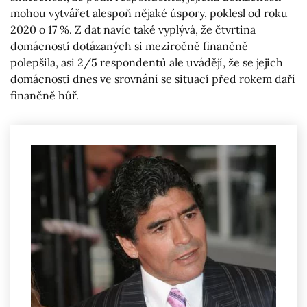
mohou vytvářet alespoň nějaké úspory, poklesl od roku
2020 o 17 %. Z dat navíc také vyplývá, že čtvrtina
domácností dotázaných si meziročně finančně
polepšila, asi 2/5 respondentů ale uvádějí, že se jejich
domácnosti dnes ve srovnání se situací před rokem daří
finančně hůř.