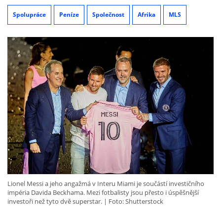
Spolupráce
Peníze
Společnost
Afrika
MLS
Lionel Messi a jeho angažmá v Interu Miami je součástí investičního
impéria Davida Beckhama. Mezi fotbalisty jsou přesto i úspěšnější
investoři než tyto dvě superstar.
Foto: Shutterstock