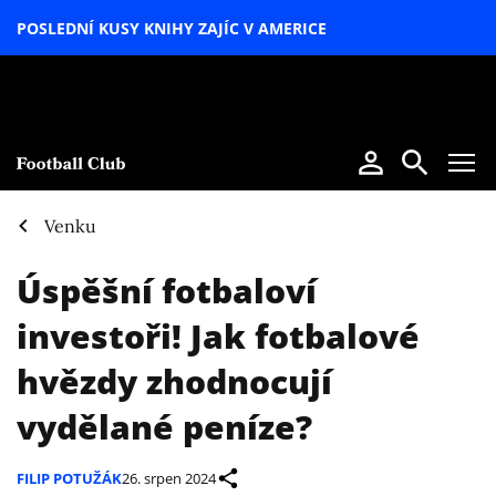
POSLEDNÍ KUSY KNIHY ZAJÍC V AMERICE
LETNÍ
SPECIÁL
Venku
Úspěšní fotbaloví
investoři! Jak fotbalové
hvězdy zhodnocují
vydělané peníze?
FILIP POTUŽÁK
26. srpen 2024