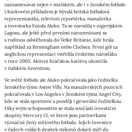
zaznamenávat nejen v mužském, ale i v ženském fotbale.
Ukázkovém příkladem je bývalá britská fotbalová
reprezentantka, televizní reportérka, manažerka
a investorka Eniola Aluko. Ta se narodila v nigerijském
Lagosu, ale ještě před prvními narozeninami se
s rodinou odstěhovala do Velké Británie, kde hrála
například za Birmingham nebo Chelsea. První gól za
anglickou reprezentaci vstřelila českému nároďáku
v roce 2005. Aktivní hráčskou kariéru ukončila
v italském Juventusu.
Ve světě fotbalu ale Aluko pokračovala jako ředitelka
ženského týmu Aston Villy. Na manažerských pozicích
pokračovala v Los Angeles v ženském týmu Angel City,
kde se stala sportovní a později i generální ředitelkou.
Díky svým schopnostem se stala součástí investiční
skupiny Mercury 13, ve které jsou partnerkami
význačné ženy světového fotbalu. Jejích investice
v řádech vyšších desítek milionů dolarů míří do