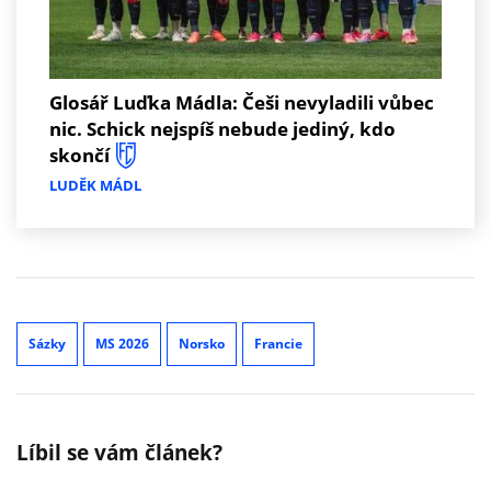
Glosář Luďka Mádla: Češi nevyladili vůbec
nic. Schick nejspíš nebude jediný, kdo
skončí
LUDĚK MÁDL
Sázky
MS 2026
Norsko
Francie
Líbil se vám článek?