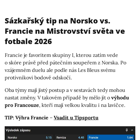
Sázkařský tip na Norsko vs.
Francie na Mistrovství světa ve
fotbale 2026
Francie je favoritem skupiny I, kterou zatím vede
o skóre právě před pátečním soupeřem z Norska. Po
vzájemném duelu ale podle nás Les Bleus svému
protivníkovi bodově odskočí.
Oba týmy mají jistý postup a v sestavách tedy mohou
nastat změny. V takovém případě by mělo jít o
výhodu
pro Francouze
, kteří mají velkou kvalitu i na lavičce.
TIP: Výhra Francie
–
Vsadit u Tipsportu