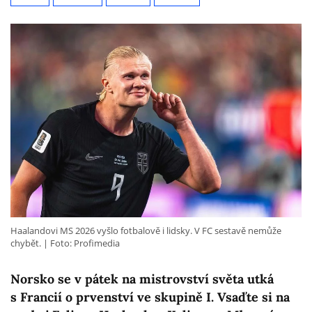
Haalandovi MS 2026 vyšlo fotbalově i lidsky. V FC sestavě nemůže
chybět.
Foto: Profimedia
Norsko se v pátek na mistrovství světa utká
s Francií o prvenství ve skupině I. Vsaďte si na