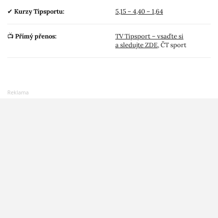
✔
Kurzy Tipsportu:
5,15 – 4,40 – 1,64
📺
Přímý přenos:
TV Tipsport – vsaďte si
a sledujte ZDE
, ČT sport