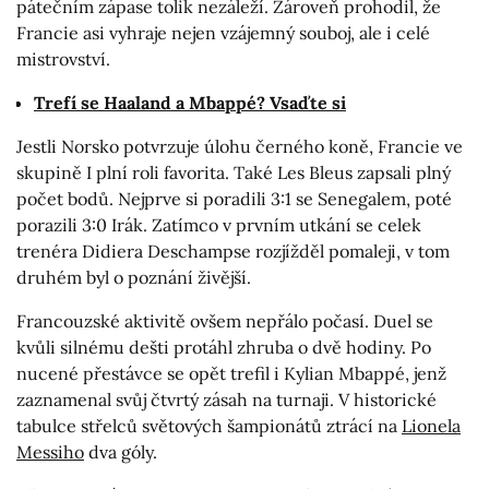
pátečním zápase tolik nezáleží. Zároveň prohodil, že
Francie asi vyhraje nejen vzájemný souboj, ale i celé
mistrovství.
Trefí se Haaland a Mbappé? Vsaďte si
Jestli Norsko potvrzuje úlohu černého koně, Francie ve
skupině I plní roli favorita. Také Les Bleus zapsali plný
počet bodů. Nejprve si poradili 3:1 se Senegalem, poté
porazili 3:0 Irák. Zatímco v prvním utkání se celek
trenéra Didiera Deschampse rozjížděl pomaleji, v tom
druhém byl o poznání živější.
Francouzské aktivitě ovšem nepřálo počasí. Duel se
kvůli silnému dešti protáhl zhruba o dvě hodiny. Po
nucené přestávce se opět trefil i Kylian Mbappé, jenž
zaznamenal svůj čtvrtý zásah na turnaji. V historické
tabulce střelců světových šampionátů ztrácí na
Lionela
Messiho
dva góly.