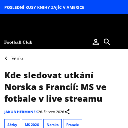
POSLEDNÍ KUSY KNIHY ZAJÍC V AMERICE
LETNÍ
SPECIÁL
Venku
Kde sledovat utkání
Norska s Francií: MS ve
fotbale v live streamu
JAKUB HEŘMÁNEK
26. červen 2026
Sázky
MS 2026
Norsko
Francie