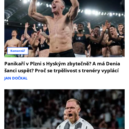
Komentář
Panikaří v Plzni s Hyským zbytečně? A má Denia
šanci uspět? Proč se trpělivost s trenéry vyplácí
JAN DOČKAL