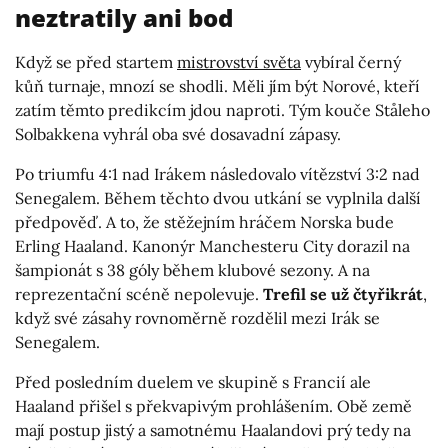
neztratily ani bod
Když se před startem
mistrovství světa
vybíral černý
kůň turnaje, mnozí se shodli. Měli jím být Norové, kteří
zatím těmto predikcím jdou naproti. Tým kouče Ståleho
Solbakkena vyhrál oba své dosavadní zápasy.
Po triumfu 4:1 nad Irákem následovalo vítězství 3:2 nad
Senegalem. Během těchto dvou utkání se vyplnila další
předpověď. A to, že stěžejním hráčem Norska bude
Erling Haaland. Kanonýr Manchesteru City dorazil na
šampionát s 38 góly během klubové sezony. A na
reprezentační scéně nepolevuje.
Trefil se už čtyřikrát
,
když své zásahy rovnoměrně rozdělil mezi Irák se
Senegalem.
Před posledním duelem ve skupině s Francií ale
Haaland přišel s překvapivým prohlášením. Obě země
mají postup jistý a samotnému Haalandovi prý tedy na