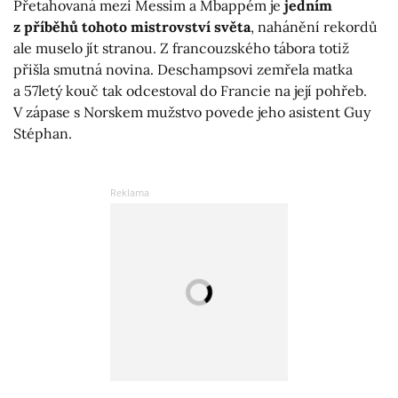
Přetahovaná mezi Messim a Mbappém je
jedním
z příběhů tohoto mistrovství světa
, nahánění rekordů
ale muselo jít stranou. Z francouzského tábora totiž
přišla smutná novina. Deschampsovi zemřela matka
a 57letý kouč tak odcestoval do Francie na její pohřeb.
V zápase s Norskem mužstvo povede jeho asistent Guy
Stéphan.