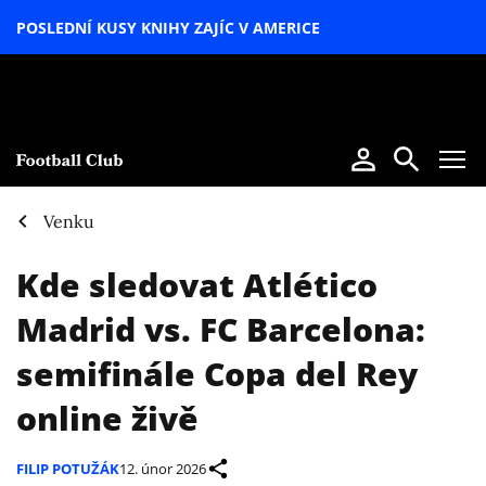
POSLEDNÍ KUSY KNIHY ZAJÍC V AMERICE
LETNÍ
SPECIÁL
Venku
Kde sledovat Atlético
Madrid vs. FC Barcelona:
semifinále Copa del Rey
online živě
FILIP POTUŽÁK
12. únor 2026