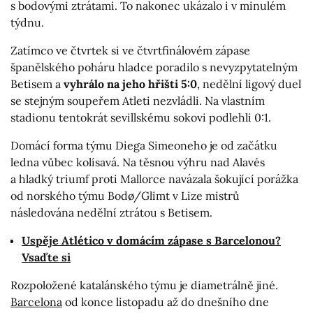
s bodovými ztrátami. To nakonec ukázalo i v minulém
týdnu.
Zatímco ve čtvrtek si ve čtvrtfinálovém zápase
španělského poháru hladce poradilo s nevyzpytatelným
Betisem a
vyhrálo na jeho hřišti 5:0
, nedělní ligový duel
se stejným soupeřem Atleti nezvládli. Na vlastním
stadionu tentokrát sevillskému sokovi podlehli 0:1.
Domácí forma týmu Diega Simeoneho je od začátku
ledna vůbec kolísavá. Na těsnou výhru nad Alavés
a hladký triumf proti Mallorce navázala šokující porážka
od norského týmu Bodø/Glimt v Lize mistrů
následována nedělní ztrátou s Betisem.
Uspěje Atlético v domácím zápase s Barcelonou?
Vsaďte si
Rozpoložené katalánského týmu je diametrálně jiné.
Barcelona
od konce listopadu až do dnešního dne