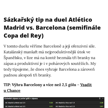
Sázkařský tip na duel Atlético
Madrid vs. Barcelona (semifinále
Copa del Rey)
V tomto duelu věříme Barceloně a její ofenzivní síle.
Katalánský manšaft má nejproduktivnější útok ve
Španělsku, v lize má na kontě bezmála tři branky na
zápas a produktivní je i v pohárových soutěžích. My
tedy tipujeme, že dnes vyhraje Barcelona a zároveň
padnou alespoň tři branky.
TIP: Výhra Barcelony a více než 2,5 gólu
–
Vsadit
u Chance