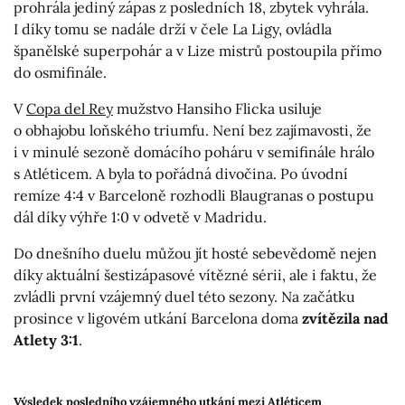
prohrála jediný zápas z posledních 18, zbytek vyhrála.
I díky tomu se nadále drží v čele La Ligy, ovládla
španělské superpohár a v Lize mistrů postoupila přímo
do osmifinále.
V
Copa del Rey
mužstvo Hansiho Flicka usiluje
o obhajobu loňského triumfu. Není bez zajímavosti, že
i v minulé sezoně domácího poháru v semifinále hrálo
s Atléticem. A byla to pořádná divočina. Po úvodní
remíze 4:4 v Barceloně rozhodli Blaugranas o postupu
dál díky výhře 1:0 v odvetě v Madridu.
Do dnešního duelu můžou jít hosté sebevědomě nejen
díky aktuální šestizápasové vítězné sérii, ale i faktu, že
zvládli první vzájemný duel této sezony. Na začátku
prosince v ligovém utkání Barcelona doma
zvítězila nad
Atlety 3:1
.
Výsledek posledního vzájemného utkání mezi Atléticem