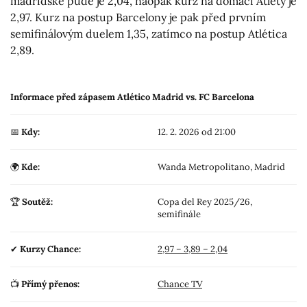
madridské půdě je 2,04, naopak kurz na domácí Atlety je
2,97. Kurz na postup Barcelony je pak před prvním
semifinálovým duelem 1,35, zatímco na postup Atlética
2,89.
Informace před zápasem Atlético Madrid vs. FC Barcelona
📅
Kdy:
12. 2. 2026 od 21:00
🌍
Kde:
Wanda Metropolitano, Madrid
🏆
Soutěž:
Copa del Rey 2025/26,
semifinále
✔
Kurzy Chance:
2,97 – 3,89 – 2,04
📺
Přímý přenos:
Chance TV