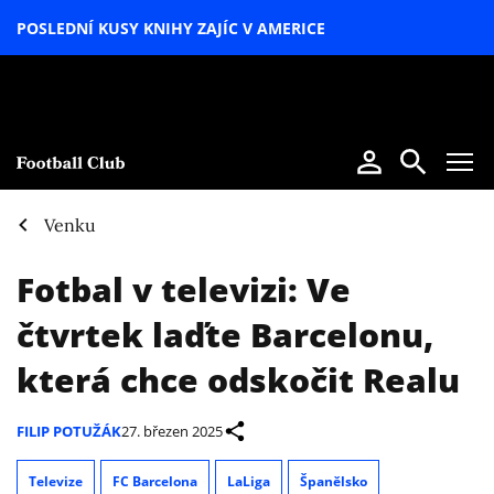
POSLEDNÍ KUSY KNIHY ZAJÍC V AMERICE
LETNÍ
SPECIÁL
Venku
Fotbal v televizi: Ve
čtvrtek laďte Barcelonu,
která chce odskočit Realu
FILIP POTUŽÁK
27. březen 2025
Televize
FC Barcelona
LaLiga
Španělsko