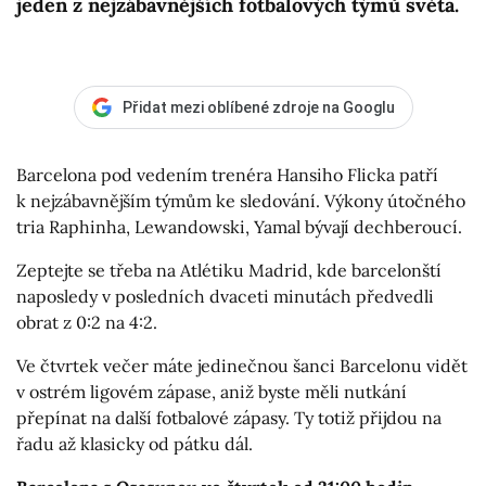
jeden z nejzábavnějších fotbalových týmů světa.
Přidat mezi oblíbené zdroje na Googlu
Barcelona pod vedením trenéra Hansiho Flicka patří
k nejzábavnějším týmům ke sledování. Výkony útočného
tria Raphinha, Lewandowski, Yamal bývají dechberoucí.
Zeptejte se třeba na Atlétiku Madrid, kde barcelonští
naposledy v posledních dvaceti minutách předvedli
obrat z 0:2 na 4:2.
Ve čtvrtek večer máte jedinečnou šanci Barcelonu vidět
v ostrém ligovém zápase, aniž byste měli nutkání
přepínat na další fotbalové zápasy. Ty totiž přijdou na
řadu až klasicky od pátku dál.