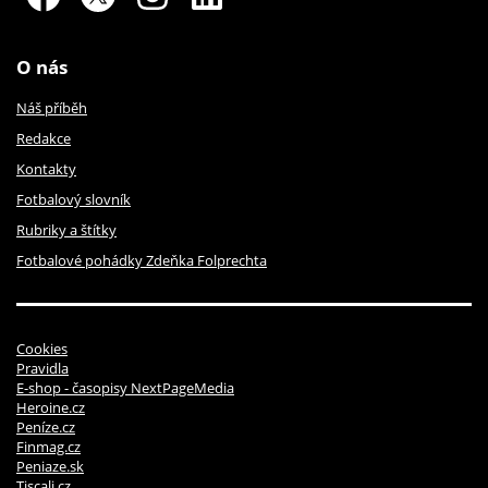
O nás
Náš příběh
Redakce
Kontakty
Fotbalový slovník
Rubriky a štítky
Fotbalové pohádky Zdeňka Folprechta
Cookies
Pravidla
E-shop - časopisy NextPageMedia
Heroine.cz
Peníze.cz
Finmag.cz
Peniaze.sk
Tiscali.cz