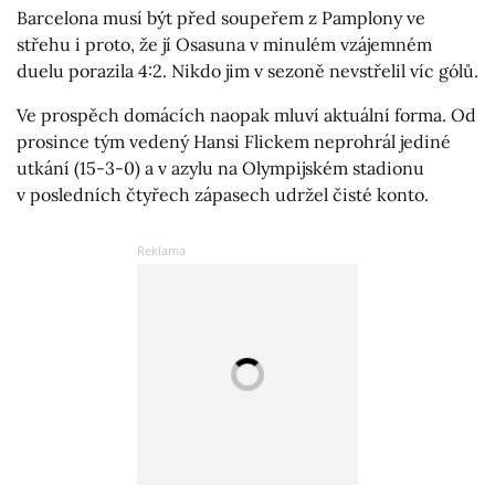
Barcelona musí být před soupeřem z Pamplony ve
střehu i proto, že jí Osasuna v minulém vzájemném
duelu porazila 4:2. Nikdo jim v sezoně nevstřelil víc gólů.
Ve prospěch domácích naopak mluví aktuální forma. Od
prosince tým vedený Hansi Flickem neprohrál jediné
utkání (15-3-0) a v azylu na Olympijském stadionu
v posledních čtyřech zápasech udržel čisté konto.