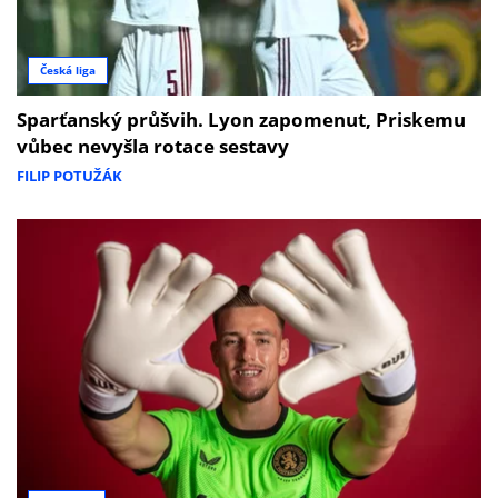
Česká liga
Sparťanský průšvih. Lyon zapomenut, Priskemu
vůbec nevyšla rotace sestavy
FILIP POTUŽÁK