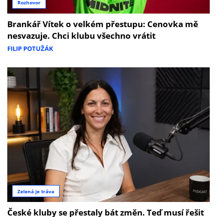
Rozhovor
Brankář Vítek o velkém přestupu: Cenovka mě
nesvazuje. Chci klubu všechno vrátit
FILIP POTUŽÁK
Zelená je tráva
České kluby se přestaly bát změn. Teď musí řešit