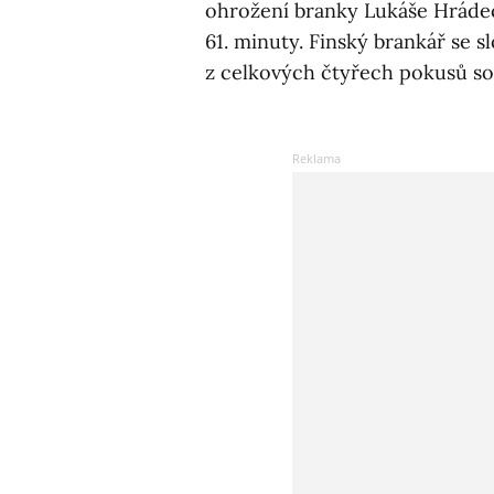
ohrožení branky Lukáše Hrádec
61. minuty. Finský brankář se 
z celkových čtyřech pokusů sou