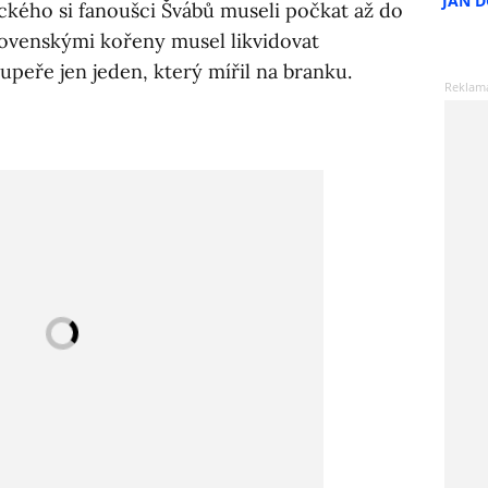
JAN 
kého si fanoušci Švábů museli počkat až do
slovenskými kořeny musel likvidovat
peře jen jeden, který mířil na branku.