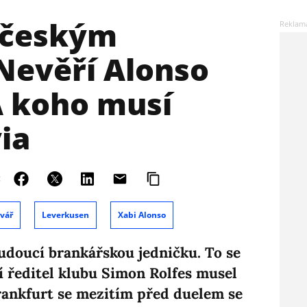
 českým
Nevěří Alonso
A koho musí
via
:
vář
Leverkusen
Xabi Alonso
udoucí brankářskou jedničku. To se
í ředitel klubu Simon Rolfes musel
rankfurt se mezitím před duelem se