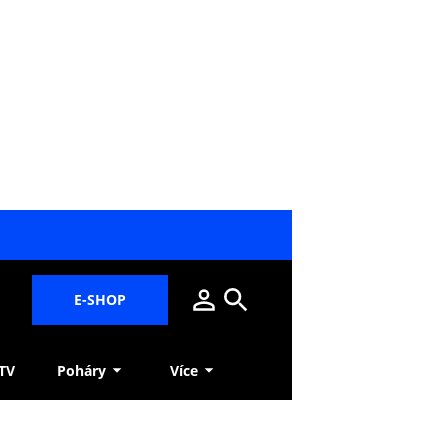
E-SHOP
 TV
Poháry
Více