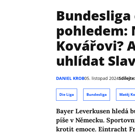
Bundesliga
pohledem: 
Kovářovi? 
uhlídat Sla
DANIEL KROB
05. listopad 2024
Sdílejte
Die Liga
Bundesliga
Matěj Ko
Bayer Leverkusen hledá b
píše v Německu. Sportovn
krotit emoce. Eintracht F