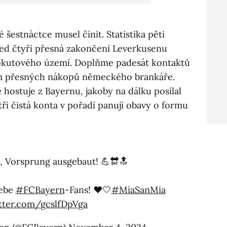
šestnáctce musel činit. Statistika pěti
ned čtyři přesná zakončení Leverkusenu
 pokutového území. Doplňme padesát kontaktů
osm přesných nákopů německého brankáře.
e hostuje z Bayernu, jakoby na dálku posílal
ři čistá konta v pořadí panují obavy o formu
t, Vorsprung ausgebaut! 💪🔛🔝
iebe
#FCBayern
-Fans! ❤️🤍
#MiaSanMia
itter.com/gcslfDpVga