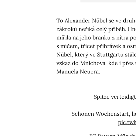
To Alexander Nübel se ve druhé 
zákroků neříká celý příběh. H
mířila na jeho branku z nitra
s míčem, třicet přihrávek a 
Nübel, který ve Stuttgartu stál
vzkaz do Mnichova, kde i přes t
Manuela Neuera.
Spitze verteidig
Schönen Wochenstart, l
pic.tw