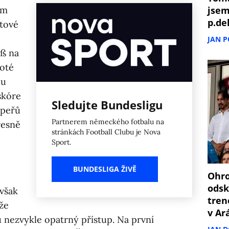
ím
jsem
p.de
tové
JAN 
eß na
poté
nu
skóre
Sledujte Bundesligu
upeřů
Partnerem německého fotbalu na
řesně
stránkách Football Clubu je Nova
Sport.
BUNDESLIGA ŽIVĚ
Ohro
odsk
 však
tren
 že
v Ar
 nezvykle opatrný přístup. Na první