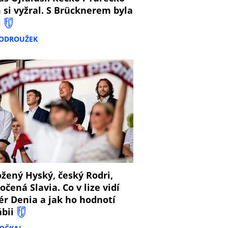
 si vyžral. S Brücknerem byla
l
PODROUŽEK
8
žený Hyský, český Rodri,
očená Slavia. Co v lize vidí
ér Denia a jak ho hodnotí
ábii