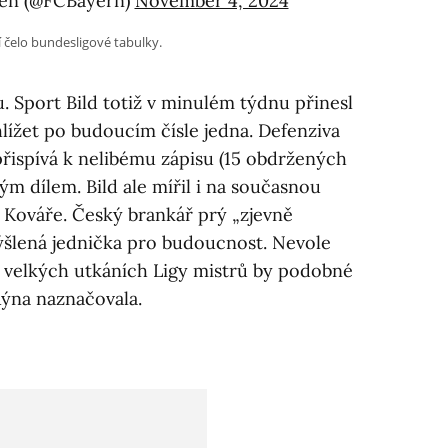
en (@FCBayern)
November 4, 2024
 čelo bundesligové tabulky.
u. Sport Bild totiž v minulém týdnu přinesl
lížet po budoucím čísle jedna. Defenziva
řispívá k nelibému zápisu (15 obdržených
ým dílem. Bild ale mířil i na současnou
 Kováře. Český brankář prý „zjevně
ýšlená jednička pro budoucnost. Nevole
e velkých utkáních Ligy mistrů by podobné
ýna naznačovala.