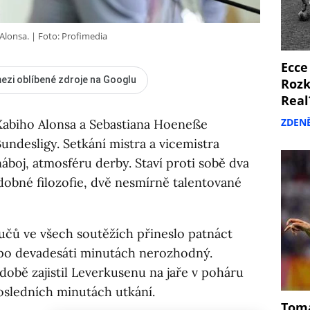
Alonsa.
Foto: Profimedia
Ecce
ezi oblíbené zdroje na Googlu
Rozk
Real
ZDEN
 Xabiho Alonsa a Sebastiana Hoeneße
undesligy. Setkání mistra a vicemistra
áboj, atmosféru derby. Staví proti sobě dva
obné filozofie, dvě nesmírně talentované
učů ve všech soutěžích přineslo patnáct
v po devadesáti minutách nerozhodný.
době zajistil Leverkusenu na jaře v poháru
posledních minutách utkání.
Tomá