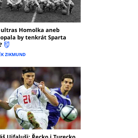
 ultras Homolka aneb
opala by tenkrát Sparta
?
ĚK ZIKMUND
š Ujfaluši: Řecko i Turecko