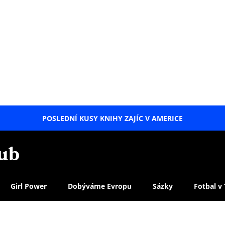
POSLEDNÍ KUSY KNIHY ZAJÍC V AMERICE
LETNÍ
SPECIÁL
Girl Power
Dobýváme Evropu
Sázky
Fotbal v