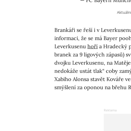
— FC Bayern Münch
Aktuální
Brankáři se řeší i v Leverkusen
informaci, že se má Bayer pooh
Leverkusenu
hoří
a Hradecký p
branek za 9 ligových zápasů) sv
dvojku Leverkusenu, na Matěje
nedokáže ustát tlak“ coby zam
Xabiho Alonsa stavět Kováře v
smýšlení za oponou na břehu R