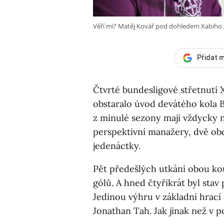
Věří mi? Matěj Kovář pod dohledem Xabiho 
Přidat m
Čtvrté bundesligové střetnutí
obstaralo úvod devátého kola B
z minulé sezony mají vždycky n
perspektivní manažery, dvě obd
jedenáctky.
Pět předešlých utkání obou ko
gólů. A hned čtyřikrát byl sta
Jedinou výhru v základní hrací 
Jonathan Tah. Jak jinak než v 