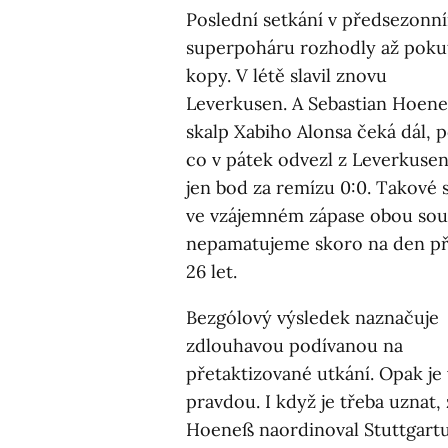
Poslední setkání v předsezonn
superpoháru rozhodly až poku
kopy. V létě slavil znovu
Leverkusen. A Sebastian Hoen
skalp Xabiho Alonsa čeká dál, 
co v pátek odvezl z Leverkuse
jen bod za remízu 0:0. Takové 
ve vzájemném zápase obou so
nepamatujeme skoro na den p
26 let.
Bezgólový výsledek naznačuje
zdlouhavou podívanou na
přetaktizované utkání. Opak je
pravdou. I když je třeba uznat,
Hoeneß naordinoval Stuttgartu