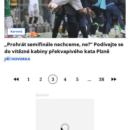
Karviná
„Prohrát semifinále nechceme, ne?“ Podívejte se
do vítězné kabiny překvapivého kata Plzně
JIŘÍ HOVORKA
1
2
3
4
5
…
38