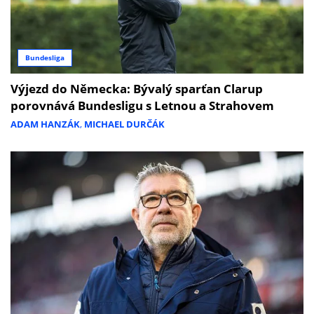
Bundesliga
Výjezd do Německa: Bývalý sparťan Clarup
porovnává Bundesligu s Letnou a Strahovem
ADAM HANZÁK
,
MICHAEL DURČÁK