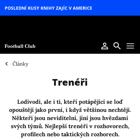
POSLEDNÍ KUSY KNIHY ZAJÍC V AMERICE
LETNÍ
SPECIÁL
Články
Trenéři
Lodivodi, ale i ti, kteří potápějící se loď
opouštějí jako první, i když většinou nechtějí.
Někteří jsou neviditelní, jíní jsou hvězdami
svých týmů. Nejlepší trenéři v rozhovorech,
profilech nebo taktických rozborech.