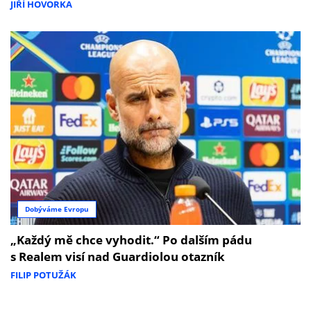
JIŘÍ HOVORKA
Dobýváme Evropu
„Každý mě chce vyhodit.“ Po dalším pádu
s Realem visí nad Guardiolou otazník
FILIP POTUŽÁK