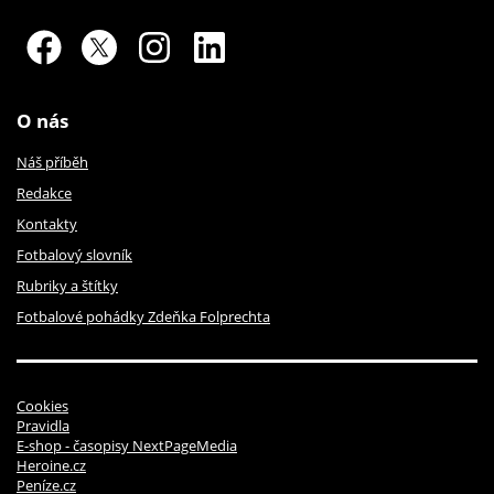
O nás
Náš příběh
Redakce
Kontakty
Fotbalový slovník
Rubriky a štítky
Fotbalové pohádky Zdeňka Folprechta
Cookies
Pravidla
E-shop - časopisy NextPageMedia
Heroine.cz
Peníze.cz