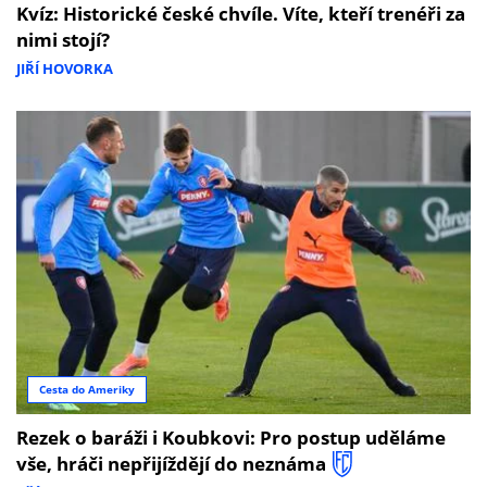
Kvíz: Historické české chvíle. Víte, kteří trenéři za
nimi stojí?
JIŘÍ HOVORKA
Cesta do Ameriky
Rezek o baráži i Koubkovi: Pro postup uděláme
vše, hráči nepřijíždějí do neznáma