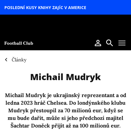
POSLEDNÍ KUSY KNIHY ZAJÍC V AMERICE
LETNÍ
SPECIÁL
Články
Michail Mudryk
Michail Mudryk je ukrajinský reprezentant a od
ledna 2023 hráč Chelsea. Do londýnského klubu
Mudryk přestoupil za 70 milionů eur, když se
mu bude dařit, může si jeho předchozí majitel
Šachtar Doněck přijít až na 100 milionů eur.