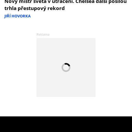
Nový mistr světa v utrácení. Chelsea další posilou
trhla přestupový rekord
JIŘÍ HOVORKA