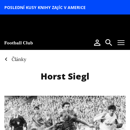
POSLEDNÍ KUSY KNIHY ZAJÍC V AMERICE
LETNÍ
SPECIÁL
Články
Horst Siegl