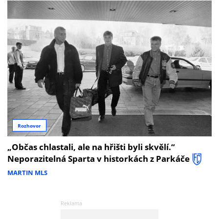
Rozhovor
„Občas chlastali, ale na hřišti byli skvělí.“
Neporazitelná Sparta v historkách z Parkáče
MARTIN MLS