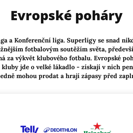
Evropské poháry
iga a Konferenční liga. Superligy se snad n
ižnějším fotbalovým soutěžím světa, především
aná za výkvět klubového fotbalu. Evropské po
kluby jde o velké lákadlo - získají v nich pen
sledně mohou prodat a hrají zápasy před zapl