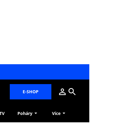
E-SHOP
 TV
Poháry
Více