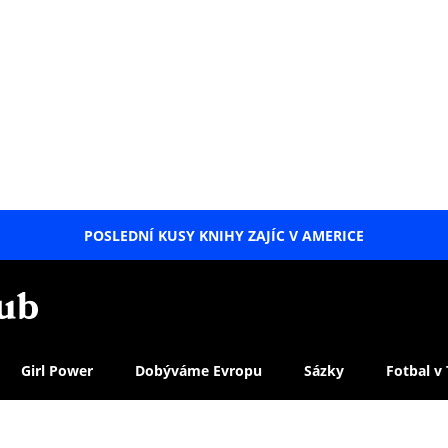
POSLEDNÍ KUSY KNIHY ZAJÍC V AMERICE
LETNÍ
SPECIÁL
Girl Power
Dobýváme Evropu
Sázky
Fotbal v