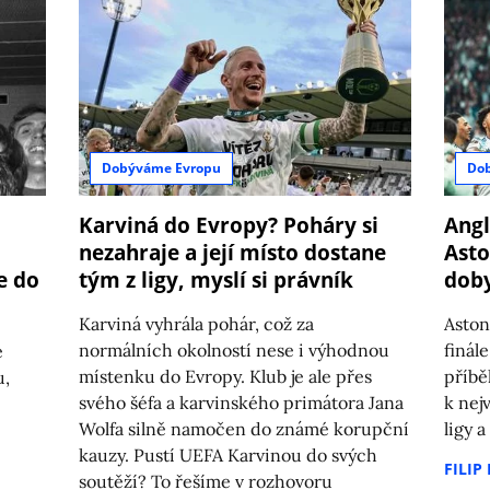
Dobýváme Evropu
Do
Karviná do Evropy? Poháry si
Angl
nezahraje a její místo dostane
Asto
e do
tým z ligy, myslí si právník
doby
Karviná vyhrála pohár, což za
Aston
normálních okolností nese i výhodnou
finále
e
místenku do Evropy. Klub je ale přes
příbě
u,
svého šéfa a karvinského primátora Jana
k nej
Wolfa silně namočen do známé korupční
ligy a
kauzy. Pustí UEFA Karvinou do svých
FILIP
soutěží? To řešíme v rozhovoru