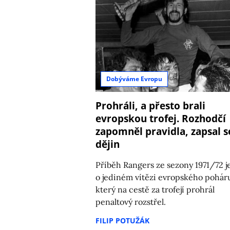
Dobýváme Evropu
Prohráli, a přesto brali
evropskou trofej. Rozhodčí
zapomněl pravidla, zapsal s
dějin
Příběh Rangers ze sezony 1971/72 j
o jediném vítězi evropského pohár
který na cestě za trofejí prohrál
penaltový rozstřel.
FILIP POTUŽÁK