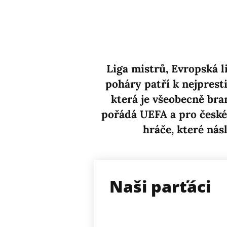
Liga mistrů, Evropská l
poháry patří k nejprest
která je všeobecně br
pořádá UEFA a pro české 
hráče, které ná
Naši parťáci