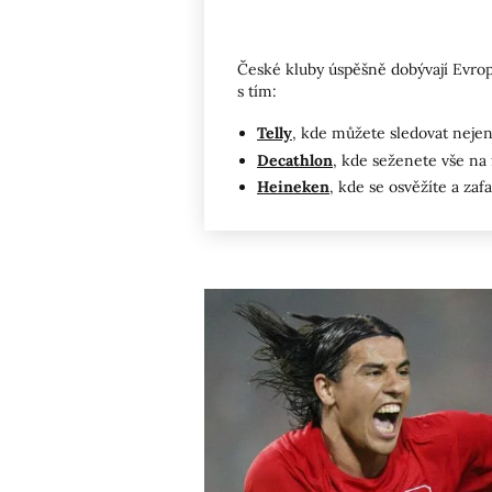
České kluby úspěšně dobývají Evrop
s tím:
Telly
, kde můžete sledovat nejen
Decathlon
, kde seženete vše na f
Heineken
, kde se osvěžíte a zafa