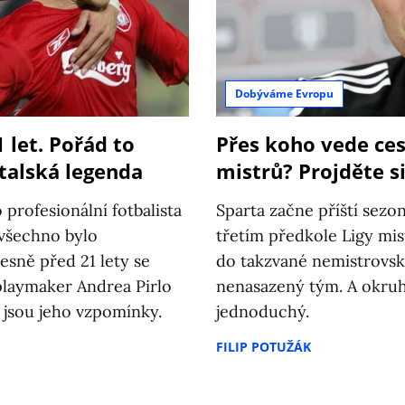
Dobýváme Evropu
 let. Pořád to
Přes koho vede ces
talská legenda
mistrů? Projděte 
 profesionální fotbalista
Sparta začne příští sez
 všechno bylo
třetím předkole Ligy mist
esně před 21 lety se
do takzvané nemistrovské
ý playmaker Andrea Pirlo
nenasazený tým. A okru
y jsou jeho vzpomínky.
jednoduchý.
FILIP POTUŽÁK