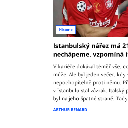
Historie
Istanbulský nářez má 21
nechápeme, vzpomíná i
V kariéře dokázal téměř vše, co
může. Ale byl jeden večer, kdy
nepochopitelně proti němu. Př
v Istanbulu stal zázrak. Italsk
byl na jeho špatné straně. Tad
ARTHUR RENARD