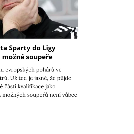
ta Sparty do Ligy
si možné soupeře
onu evropských pohárů ve
rů. Už teď je jasné, že půjde
 části kvalifikace jako
h možných soupeřů není vůbec