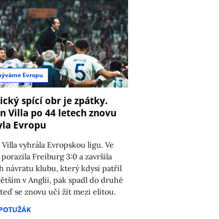
býváme Evropu
ický spící obr je zpátky.
n Villa po 44 letech znovu
la Evropu
 Villa vyhrála Evropskou ligu. Ve
 porazila Freiburg 3:0 a završila
h návratu klubu, který kdysi patřil
větším v Anglii, pak spadl do druhé
 teď se znovu učí žít mezi elitou.
 POTUŽÁK