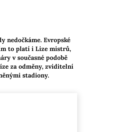
ikdy nedočkáme. Evropské
 to platí i Lize mistrů,
háry v současné podobě
íze za odměny, zviditelní
něnými stadiony.