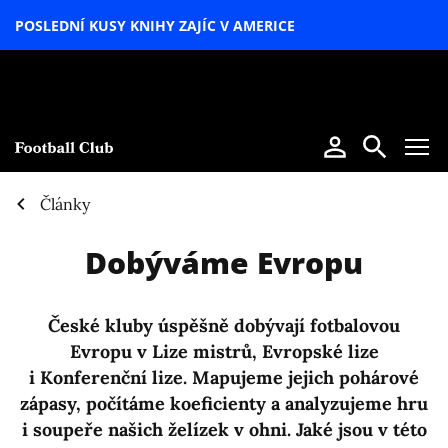
POSLEDNÍ KUSY KNIHY ZAJÍC V AMERICE
LETNÍ
SPECIÁL
Články
Dobýváme Evropu
České kluby úspěšně dobývají fotbalovou
Evropu v Lize mistrů, Evropské lize
i Konferenční lize. Mapujeme jejich pohárové
zápasy, počítáme koeficienty a analyzujeme hru
i soupeře našich želízek v ohni. Jaké jsou v této