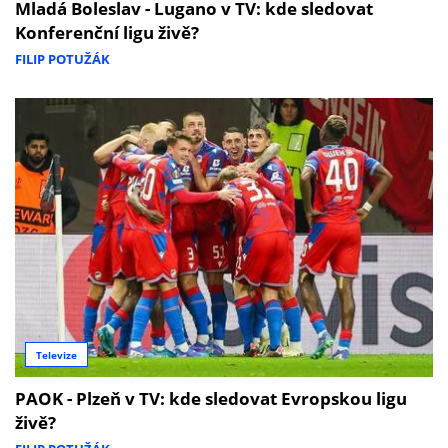
Mladá Boleslav - Lugano v TV: kde sledovat
Konferenční ligu živě?
FILIP POTUŽÁK
Televize
PAOK - Plzeň v TV: kde sledovat Evropskou ligu
živě?