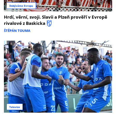
Dobýváme Evropu
Hrdí, věrní, svoji. Slavii a Plzeň prověří v Evropě
rivalové z Baskicka
ŠTĚPÁN TOUMA
Televize