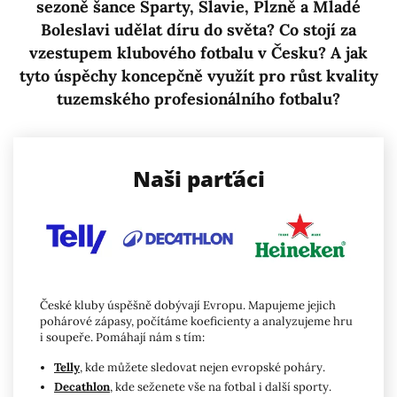
sezoně šance Sparty, Slavie, Plzně a Mladé
Boleslavi udělat díru do světa? Co stojí za
vzestupem klubového fotbalu v Česku? A jak
tyto úspěchy koncepčně využít pro růst kvality
tuzemského profesionálního fotbalu?
Naši parťáci
České kluby úspěšně dobývají Evropu. Mapujeme jejich
pohárové zápasy, počítáme koeficienty a analyzujeme hru
i soupeře. Pomáhají nám s tím:
Telly
, kde můžete sledovat nejen evropské poháry.
Decathlon
, kde seženete vše na fotbal i další sporty.