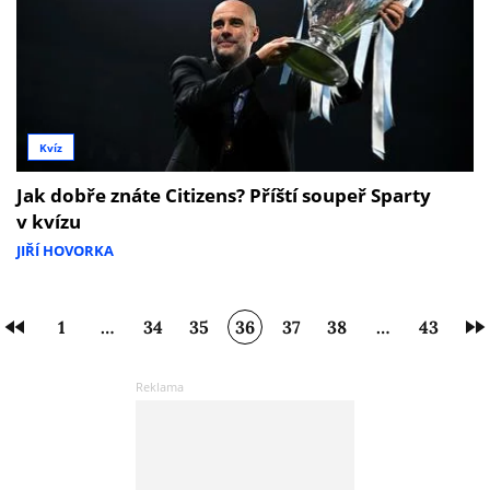
Kvíz
Jak dobře znáte Citizens? Příští soupeř Sparty
v kvízu
JIŘÍ HOVORKA
1
…
34
35
36
37
38
…
43