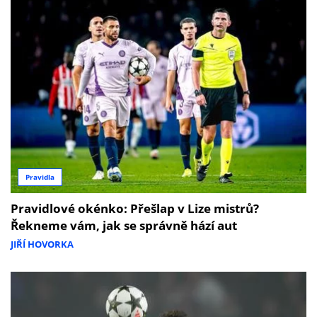
Pravidla
Pravidlové okénko: Přešlap v Lize mistrů?
Řekneme vám, jak se správně hází aut
JIŘÍ HOVORKA