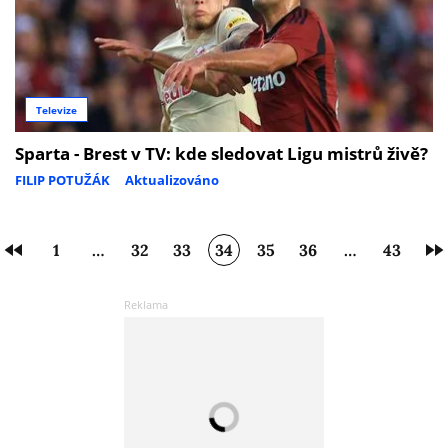
Televize
Sparta - Brest v TV: kde sledovat Ligu mistrů živě?
FILIP POTUŽÁK
Aktualizováno
1
…
32
33
34
35
36
…
43