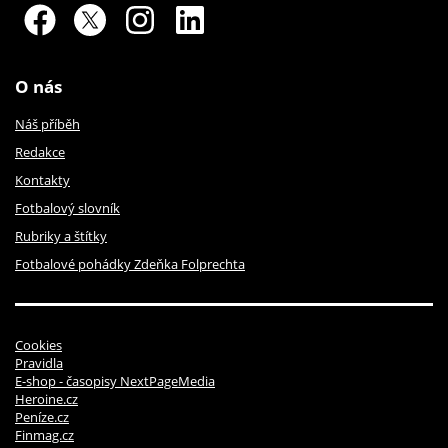
O nás
Náš příběh
Redakce
Kontakty
Fotbalový slovník
Rubriky a štítky
Fotbalové pohádky Zdeňka Folprechta
Cookies
Pravidla
E-shop - časopisy NextPageMedia
Heroine.cz
Peníze.cz
Finmag.cz