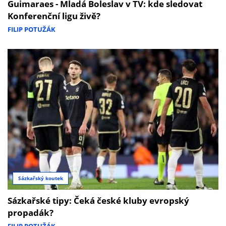
Guimaraes - Mladá Boleslav v TV: kde sledovat
Konferenční ligu živě?
FILIP POTUŽÁK
Sázkařský koutek
Sázkařské tipy: Čeká české kluby evropský
propadák?
FILIP POTUŽÁK