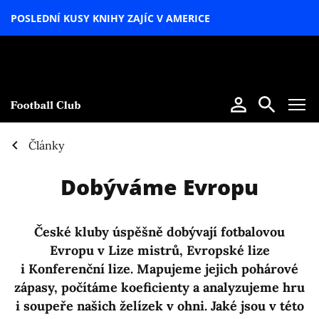
POSLEDNÍ KUSY KNIHY ZAJÍC V AMERICE
LETNÍ
SPECIÁL
Články
Dobýváme Evropu
České kluby úspěšně dobývají fotbalovou
Evropu v Lize mistrů, Evropské lize
i Konferenční lize. Mapujeme jejich pohárové
zápasy, počítáme koeficienty a analyzujeme hru
i soupeře našich želízek v ohni. Jaké jsou v této