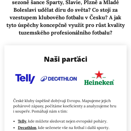
sezoně šance Sparty, Slavie, Plzně a Mladé
Boleslavi udělat díru do světa? Co stojí za
vzestupem klubového fotbalu v Česku? A jak
tyto úspěchy koncepčně využít pro růst kvality
tuzemského profesionálního fotbalu?
Naši parťáci
České kluby úspěšně dobývají Evropu. Mapujeme jejich
pohárové zápasy, počítáme koeficienty a analyzujeme hru
i soupeře. Pomáhají nám s tím:
Telly
, kde můžete sledovat nejen evropské poháry.
Decathlon
, kde seženete vše na fotbal i další sporty.