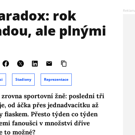
radox: rok
adou, ale plnými
ci
Stadiony
Reprezentace
zrovna sportovní žně: poslední tři
je, od áčka přes jednadvacítku až
y fiaskem. Přesto týden co týden
zemi fanoušci v množství dříve
je to možné?