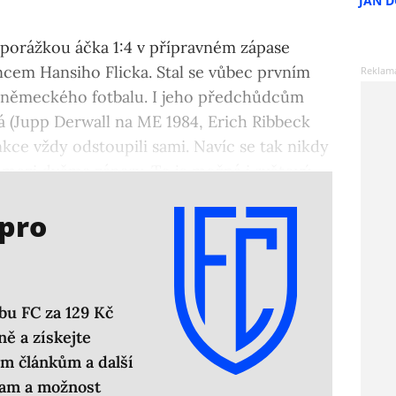
JAN 
 porážkou áčka 1:4 v přípravném zápase
em Hansiho Flicka. Stal se vůbec prvním
i německého fotbalu. I jeho předchůdcům
 (Jupp Derwall na ME 1984, Erich Ribbeck
unkce vždy odstoupili sami. Navíc se tak nikdy
 mezi dvěma zápasy. To je možná i světový
 pro
bu FC za 129 Kč
ě a získejte
m článkům a další
lam a možnost