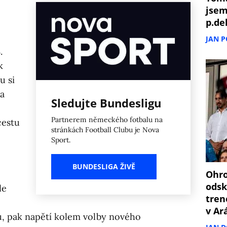
jsem
p.de
JAN 
.
k
u si
na
Sledujte Bundesligu
Partnerem německého fotbalu na
cestu
stránkách Football Clubu je Nova
Sport.
BUNDESLIGA ŽIVĚ
Ohro
odsk
le
tren
v Ar
, pak napětí kolem volby nového