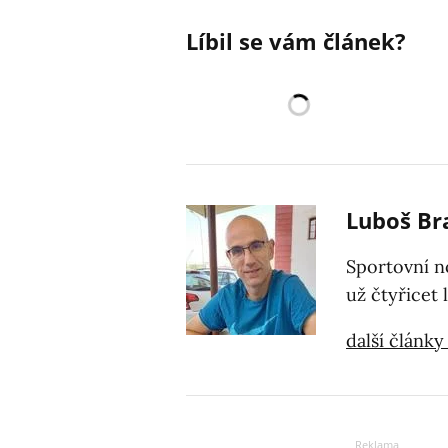
Líbil se vám článek?
Luboš Br
Sportovní no
už čtyřicet l
další články