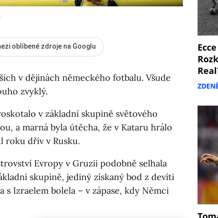
a
Ecce
ezi oblíbené zdroje na Googlu
Rozk
Real
rších v dějinách německého fotbalu. Všude
ZDEN
ouho zvyklý.
roskotalo v základní skupině světového
u, a marná byla útěcha, že v Kataru hrálo
ůl roku dřív v Rusku.
trovství Evropy v Gruzii podobně selhala
ákladní skupině, jediný získaný bod z devíti
 s Izraelem bolela – v zápase, kdy Němci
Tomá