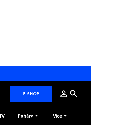
E-SHOP
 TV
Poháry
Více