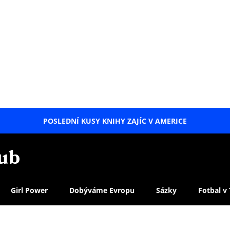
POSLEDNÍ KUSY KNIHY ZAJÍC V AMERICE
LETNÍ
SPECIÁL
Girl Power
Dobýváme Evropu
Sázky
Fotbal v