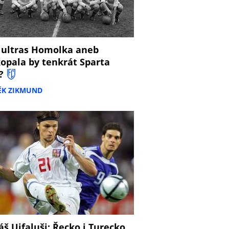
 ultras Homolka aneb
opala by tenkrát Sparta
?
ĚK ZIKMUND
š Ujfaluši: Řecko i Turecko