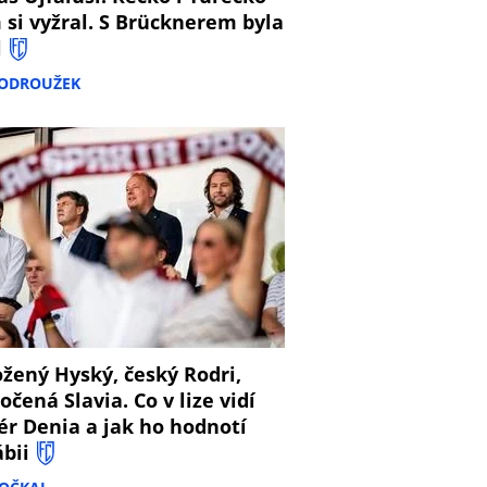
 si vyžral. S Brücknerem byla
l
PODROUŽEK
8
žený Hyský, český Rodri,
očená Slavia. Co v lize vidí
ér Denia a jak ho hodnotí
ábii