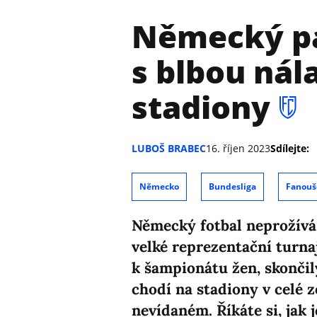
Německý pa
s blbou nál
stadiony
LUBOŠ BRABEC
16. říjen 2023
Sdílejte:
Německo
Bundesliga
Fanouš
Německý fotbal neprožívá 
velké reprezentační turna
k šampionátu žen, skončil
chodí na stadiony v celé 
nevídaném. Říkáte si, jak 