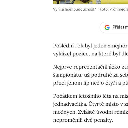
Vyhlíží lepší budoucnost?
Foto: Profimedi
Přidat m
Poslední rok byl jeden z nejho
vyklízel pozice, na které byl dl
Nejprve reprezentační áčko zt
šampionátu, už podruhé za sebo
přeci jenom líp než o čtyři a p
Počátkem letošního léta na mis
jednadvacítka. Čtvrté místo v z
možných. Zvláště úvodní remíza
neproměnili dvě penalty.