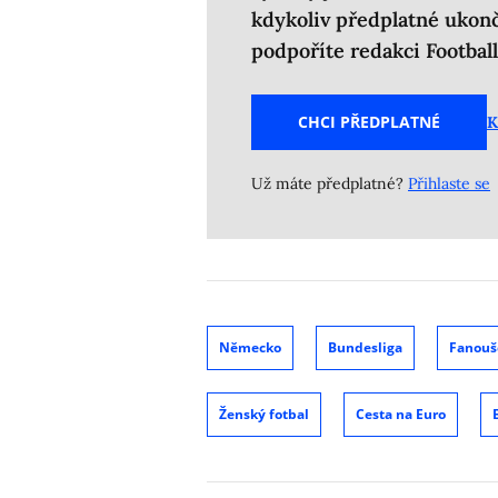
kdykoliv předplatné ukon
podpoříte redakci Footbal
CHCI PŘEDPLATNÉ
K
Už máte předplatné?
Přihlaste se
Německo
Bundesliga
Fanouš
Ženský fotbal
Cesta na Euro