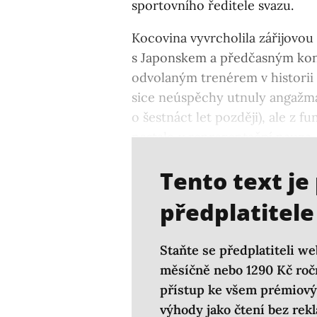
sportovního ředitele svazu.
Kocovina vyvrcholila zářijovou
s Japonskem a předčasným konc
odvolaným trenérem v histori
sice neúspěchy utnuly angažmá
o šestnáct let později), ale z f
nestalo v reprezentační pauze,
unikát.
Tento text je
předplatitele
Staňte se předplatiteli we
měsíčně nebo 1290 Kč ročn
přístup ke všem prémiový
výhody jako čtení bez rek