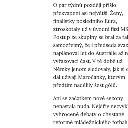
O pár týdnů později přišlo
překvapení asi největší. Ženy,
finalistky posledního Eura,
ztroskotaly už v úvodní fázi MS
Postup ze skupiny se bral za ta
samozřejmý, že i předseda svaz
naplánoval let do Austrálie až 
vyřazovací část. V té době už
Němky jenom sledovaly, jak si 
dál užívají Maročanky, kterým
předtím nadělily šest gólů.
Ani se začátkem nové sezony
nenastala nuda. Nejdřív nezvyk
vyhrocené debaty o chystané
reformě mládežnického fotbalu