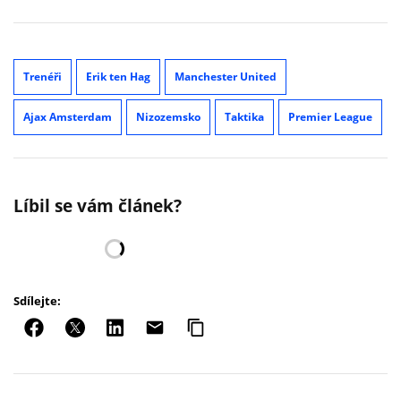
Trenéři
Erik ten Hag
Manchester United
Ajax Amsterdam
Nizozemsko
Taktika
Premier League
Líbil se vám článek?
Sdílejte: