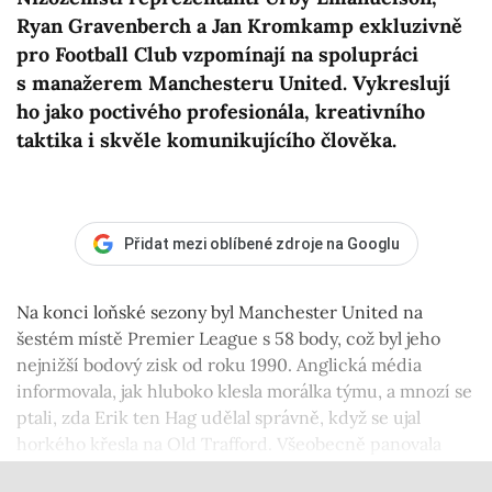
Ryan Gravenberch a Jan Kromkamp exkluzivně
pro Football Club vzpomínají na spolupráci
s manažerem Manchesteru United. Vykreslují
ho jako poctivého profesionála, kreativního
taktika i skvěle komunikujícího člověka.
Přidat mezi oblíbené zdroje na Googlu
Na konci loňské sezony byl Manchester United na
šestém místě Premier League s 58 body, což byl jeho
nejnižší bodový zisk od roku 1990. Anglická média
informovala, jak hluboko klesla morálka týmu, a mnozí se
ptali, zda Erik ten Hag udělal správně, když se ujal
horkého křesla na Old Trafford. Všeobecně panovala
shoda, že má na krku monumentální úkol a málokdo