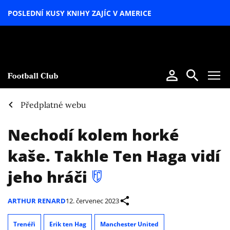
POSLEDNÍ KUSY KNIHY ZAJÍC V AMERICE
LETNÍ
SPECIÁL
Předplatné webu
Nechodí kolem horké
kaše. Takhle Ten Haga vidí
jeho hráči
ARTHUR RENARD
12. červenec 2023
Trenéři
Erik ten Hag
Manchester United