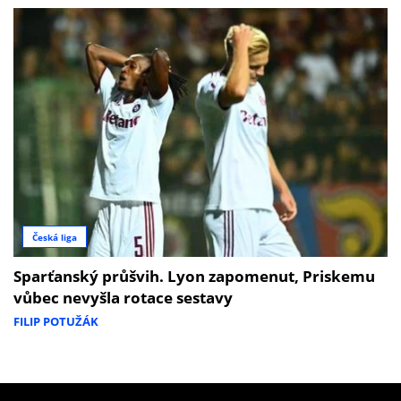
Česká liga
Sparťanský průšvih. Lyon zapomenut, Priskemu
vůbec nevyšla rotace sestavy
FILIP POTUŽÁK