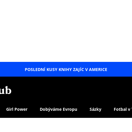
POSLEDNÍ KUSY KNIHY ZAJÍC V AMERICE
LETNÍ
SPECIÁL
Girl Power
Dobýváme Evropu
Sázky
Fotbal v