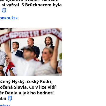
 si vyžral. S Brücknerem byla
l
PODROUŽEK
8
žený Hyský, český Rodri,
očená Slavia. Co v lize vidí
ér Denia a jak ho hodnotí
ábii