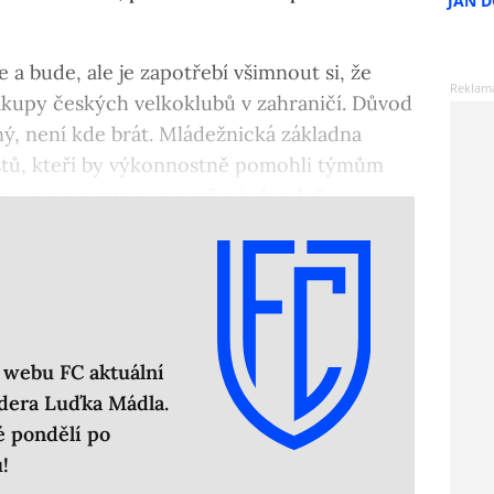
JAN 
e a bude, ale je zapotřebí všimnout si, že
ákupy českých velkoklubů v zahraničí. Důvod
aný, není kde brát. Mládežnická základna
istů, kteří by výkonnostně pomohli týmům
o reprezentaci, prostě a jednoduše
 webu FC aktuální
idera Luďka Mádla.
é pondělí po
!