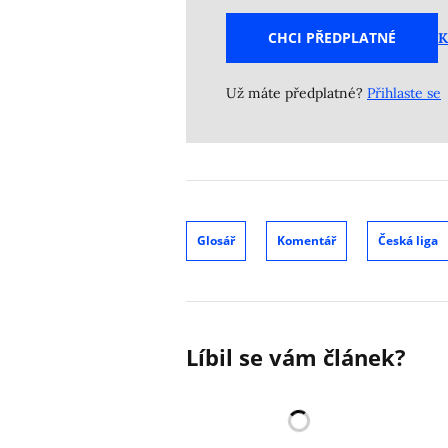
CHCI PŘEDPLATNÉ
K
Už máte předplatné?
Přihlaste se
Glosář
Komentář
Česká liga
Líbil se vám článek?