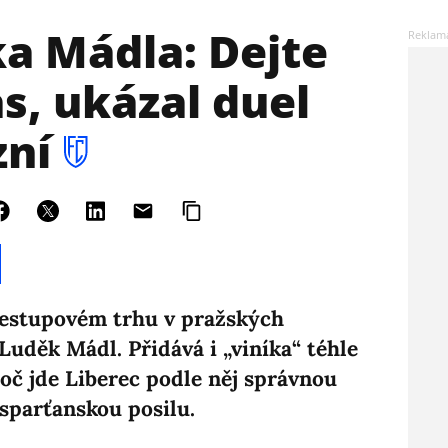
a Mádla: Dejte
s, ukázal duel
zní
řestupovém trhu v pražských
 Luděk Mádl. Přidává i „viníka“ téhle
roč jde Liberec podle něj správnou
 sparťanskou posilu.