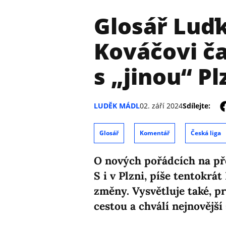
Glosář Luďk
Kováčovi ča
s „jinou“ Pl
LUDĚK MÁDL
02. září 2024
Sdílejte:
Glosář
Komentář
Česká liga
O nových pořádcích na p
S i v Plzni, píše tentokrát
změny. Vysvětluje také, p
cestou a chválí nejnovější