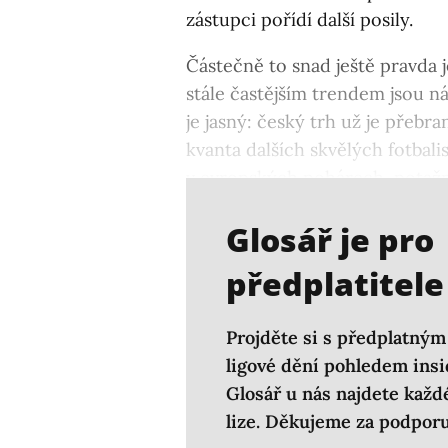
zástupci pořídí další posily.
Částečně to snad ještě pravda j
stále častějším trendem jsou n
je jasný: český trh už je přebr
kvanta dalších skvělých fotbal
v evropských pohárech, potažm
neprodukuje.
Glosář je pro
předplatitele
Projděte si s předplatným
ligové dění pohledem ins
Glosář u nás najdete každ
lize. Děkujeme za podporu