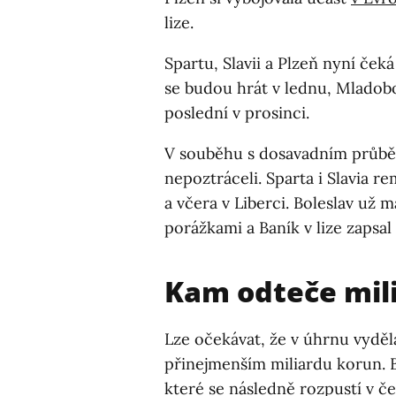
lize.
Spartu, Slavii a Plzeň nyní če
se budou hrát v lednu, Mladobo
poslední v prosinci.
V souběhu s dosavadním průběh
nepoztráceli. Sparta i Slavia r
a včera v Liberci. Boleslav už m
porážkami a Baník v lize zapsal
Kam odteče mili
Lze očekávat, že v úhrnu vyděl
přinejmenším miliardu korun. B
které se následně rozpustí v č