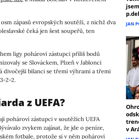
jsem
p.de
ká osm zápasů evropských soutěží, z nichž dva
JAN 
leslavské čeká jen šest soupeřů, ten
em ligy pohároví zástupci příliš bodů
emizovaly se Slováckem, Plzeň v Jablonci
á divočejší bilanci se třemi výhrami a třemi
 3-2-2.
arda z UEFA?
Ohro
odsk
ají pohároví zástupci v soutěžích UEFA
tren
ývávalo zvykem zajásat, že jde o peníze,
v Ar
eském fotbale, protože si v něm pohároví