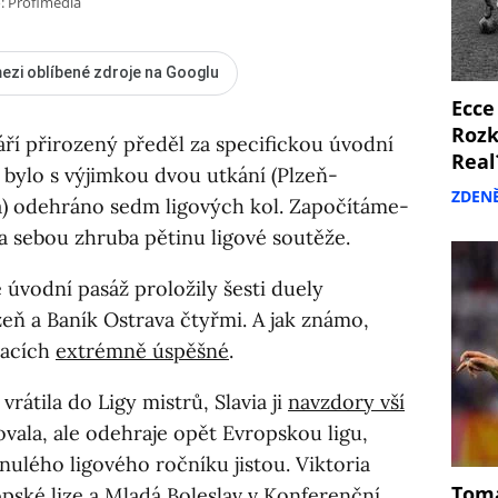
: Profimedia
ezi oblíbené zdroje na Googlu
Ecce
Rozk
ří přirozený předěl za specifickou úvodní
Real
 bylo s výjimkou dvou utkání (Plzeň-
ZDEN
a) odehráno sedm ligových kol. Započítáme-
a sebou zhruba pětinu ligové soutěže.
e úvodní pasáž proložily šesti duely
zeň a Baník Ostrava čtyřmi. A jak známo,
ikacích
extrémně úspěšné
.
vrátila do Ligy mistrů, Slavia ji
navzdory vší
ovala, ale odehraje opět Evropskou ligu,
ulého ligového ročníku jistou. Viktoria
Tomá
pské lize
a Mladá Boleslav v Konferenční