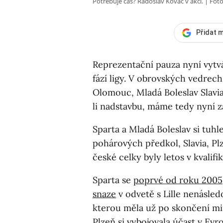
Potřebuje čas? Radoslav Kováč v akci.
Foto
Přidat m
Reprezentační pauza nyní vytvá
fází ligy. V obrovských vedrech
Olomouc, Mladá Boleslav Slavi
li nadstavbu, máme tedy nyní z
Sparta a Mladá Boleslav si tuhl
pohárových předkol, Slavia, Pl
české celky byly letos v kvalif
Sparta se
poprvé od roku 2005
snaze
v odvetě s Lille nenásled
kterou měla už po skončení min
Plzeň si vybojovala účast
v Evro