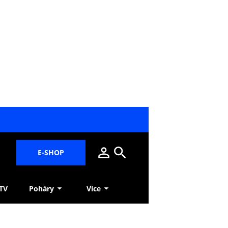
E-SHOP
 TV
Poháry
Více