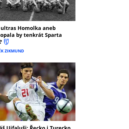
 ultras Homolka aneb
opala by tenkrát Sparta
?
ĚK ZIKMUND
š Ujfaluši: Řecko i Turecko