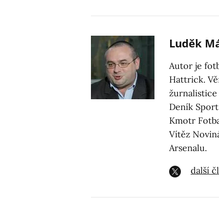
Luděk M
Autor je fo
Hattrick. Vě
žurnalistice
Deník Sport
Kmotr Fotba
Vítěz Novin
Arsenalu.
další 