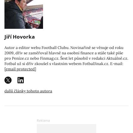
Jiří Hovorka
Autor a editor webu Football Clubu. Novinařině se věnuje od roku
2009, dřív se zaměřoval hlavně na osobní finance a stále také píše
pro Peníze.cz nebo Finmag.cz. Šest let působil v redakci Aktuálně.cz.
Fotbal už si dřív zkoušel s vlastním webem FotbalJinak.cz. E-mail:
[email protected]
další články tohoto autora