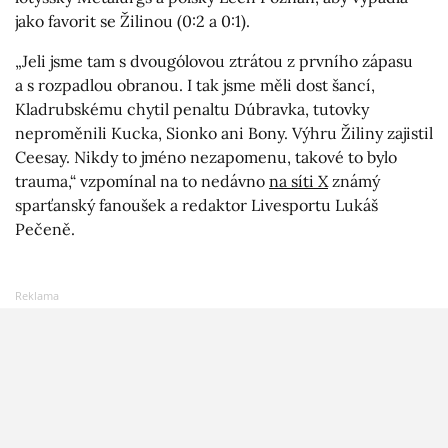
jako favorit se Žilinou (0:2 a 0:1).
„Jeli jsme tam s dvougólovou ztrátou z prvního zápasu
a s rozpadlou obranou. I tak jsme měli dost šancí,
Kladrubskému chytil penaltu Dúbravka, tutovky
neproměnili Kucka, Sionko ani Bony. Výhru Žiliny zajistil
Ceesay. Nikdy to jméno nezapomenu, takové to bylo
trauma,“ vzpomínal na to nedávno
na síti X
známý
sparťanský fanoušek a redaktor Livesportu Lukáš
Pečeně.