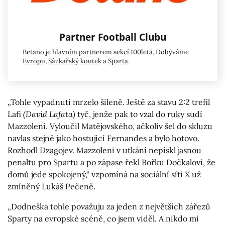
Partner Football Clubu
Betano
je hlavním partnerem sekcí
100letá
,
Dobýváme
Evropu
,
Sázkařský koutek
a
Sparta
.
„Tohle vypadnutí mrzelo šíleně. Ještě za stavu 2:2 trefil
Lafi
(David Lafata)
tyč, jenže pak to vzal do ruky sudí
Mazzoleni. Vyloučil Matějovského, ačkoliv šel do skluzu
navlas stejně jako hostující Fernandes a bylo hotovo.
Rozhodl Dzagojev. Mazzoleni v utkání nepískl jasnou
penaltu pro Spartu a po zápase řekl Bořku Dočkalovi, že
domů jede spokojený,“ vzpomíná na sociální síti X už
zmíněný Lukáš Pečeně.
„Dodneška tohle považuju za jeden z největších zářezů
Sparty na evropské scéně, co jsem viděl. A nikdo mi