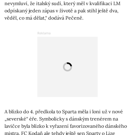
nevymluví, že italský sudí, který měl v kvalifikaci LM
odpískaný jeden zápas v životě a pak stihl ještě dva,
věděl, co má dělat,“ dodává Pečeně.
A blízko do 4. předkola to Sparta měla i loni už v nové
„severské“ éře. Symbolicky s dánským trenérem na
lavičce byla blízko k vyřazení favorizovaného dánského
mistra. FC Kodaň ale tehdy ještě sen Sparty o Lize