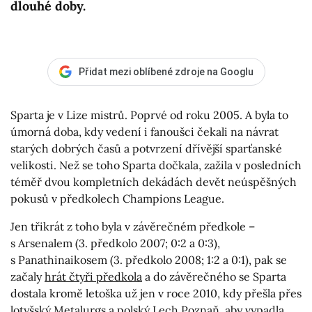
dlouhé doby.
Přidat mezi oblíbené zdroje na Googlu
Sparta je v Lize mistrů. Poprvé od roku 2005. A byla to
úmorná doba, kdy vedení i fanoušci čekali na návrat
starých dobrých časů a potvrzení dřívější sparťanské
velikosti. Než se toho Sparta dočkala, zažila v posledních
téměř dvou kompletních dekádách devět neúspěšných
pokusů v předkolech Champions League.
Jen třikrát z toho byla v závěrečném předkole –
s Arsenalem (3. předkolo 2007; 0:2 a 0:3),
s Panathinaikosem (3. předkolo 2008; 1:2 a 0:1), pak se
začaly
hrát čtyři předkola
a do závěrečného se Sparta
dostala kromě letoška už jen v roce 2010, kdy přešla přes
lotyšský Metalurgs a polský Lech Poznaň, aby vypadla