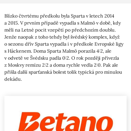
Blízko čtvrtému předkolu byla Sparta v letech 2014
a 2015. V prvním případě vypadla s Malmö v době, kdy
měli na Letné pocit vzepětí po předchozím doublu.
Jenže naopak z toho tehdy byl švédský komplex, když
o sezonu dřív Sparta vypadla i v předkole Evropské ligy
s Häckenem. Doma Sparta Malmö porazila 4:2, ale
v odvetě ve Švédsku padla 0:2. O rok později přivezla
z Moskvy remízu 2:2 a doma rychle vedla 2:0. Pak ale
přišla další sparťanská bolest tolik typická pro minulou
dekádu.