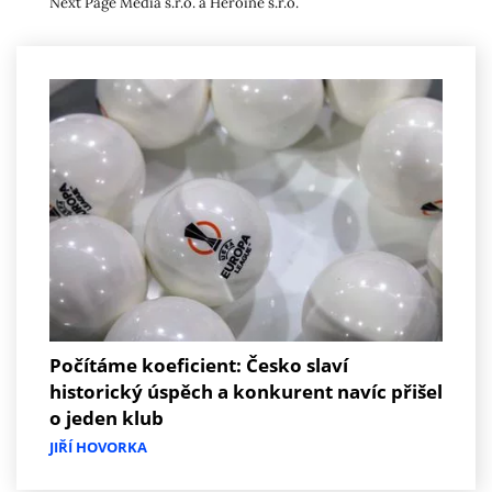
Next Page Media s.r.o. a Heroine s.r.o.
Počítáme koeficient: Česko slaví
historický úspěch a konkurent navíc přišel
o jeden klub
JIŘÍ HOVORKA