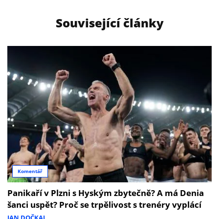
Související články
Komentář
Panikaří v Plzni s Hyským zbytečně? A má Denia
šanci uspět? Proč se trpělivost s trenéry vyplácí
JAN DOČKAL