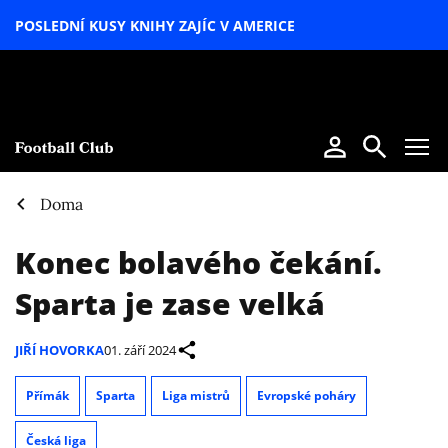
POSLEDNÍ KUSY KNIHY ZAJÍC V AMERICE
LETNÍ
SPECIÁL
Doma
Konec bolavého čekání.
Sparta je zase velká
JIŘÍ HOVORKA
01. září 2024
Přímák
Sparta
Liga mistrů
Evropské poháry
Česká liga