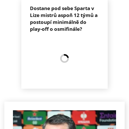
Dostane pod sebe Sparta v
Lize mistrů aspoň 12 týmů a
postoupí minimálně do
play-off o osmifinále?