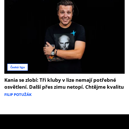
Česká liga
Kania se zlobí: Tři kluby v lize nemají potřebné
osvětlení. Další přes zimu netopí. Chtějme kvalitu
FILIP POTUŽÁK