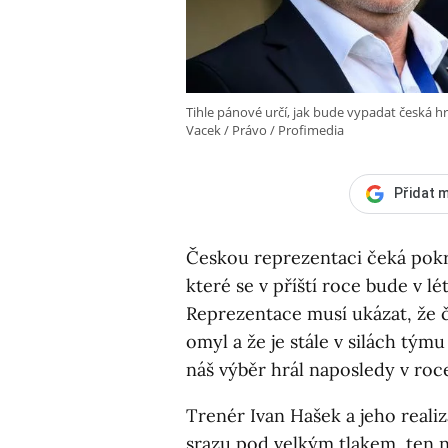
Tihle pánové určí, jak bude vypadat česká hra
Vacek / Právo / Profimedia
Přidat m
Českou reprezentaci čeká pokra
které se v příští roce bude v l
Reprezentace musí ukázat, že č
omyl a že je stále v silách tým
náš výběr hrál naposledy v ro
Trenér Ivan Hašek a jeho real
srazu pod velkým tlakem, ten 