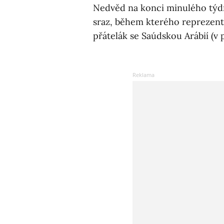
Nedvěd na konci minulého týdn
sraz, během kterého reprezenta
přátelák se Saúdskou Arábií (v 