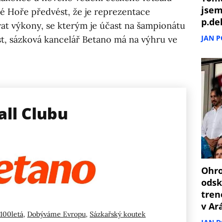
jsem
né Hoře předvést, že je reprezentace
p.de
at výkony, se kterým je účast na šampionátu
JAN 
st, sázková kancelář Betano má na výhru ve
all Clubu
Ohro
odsk
tren
v Ar
100letá
,
Dobýváme Evropu
,
Sázkařský koutek