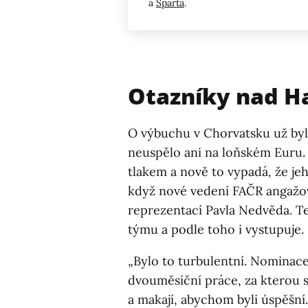
a
Sparta
.
Otazníky nad 
O výbuchu v Chorvatsku už by
neuspělo ani na loňském Euru. 
tlakem a nově to vypadá, že jeh
když nové vedení FAČR angažov
reprezentací Pavla Nedvěda. Te
týmu a podle toho i vystupuje.
„Bylo to turbulentní. Nominace
dvouměsíční práce, za kterou si
a makají, abychom byli úspěšní