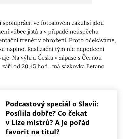
 spolupráci, ve fotbalovém zákulisí jdou
není vůbec jistá a v případě neúspěchu
ntační trenér v ohrožení. Proto očekáváme,
su naplno. Realizační tým nic nepodcení
vuje. Na výhru Česka v zápase s Černou
. září od 20,45 hod., má sázkovka Betano
Podcastový speciál o Slavii:
Posílila dobře? Co čekat
v Lize mistrů? A je pořád
favorit na titul?