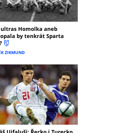
 ultras Homolka aneb
opala by tenkrát Sparta
?
ĚK ZIKMUND
š Ujfaluši: Řecko i Turecko