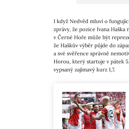
I když Nedvěd mluví o fungující
zprávy, že pozice Ivana Haška 
v Černé Hoře může být repreze
že Haškův výběr půjde do zápa
a své svěřence správně nemoti
Horou, který startuje v pátek 5
vypsaný zajímavý kurz 1,7.