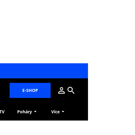
E-SHOP
 TV
Poháry
Více