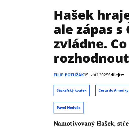
Hašek hraje
ale zápas s
zvládne. C
rozhodnout
FILIP POTUŽÁK
05. září 2025
Sdílejte:
Sázkařský koutek
Cesta do Ameriky
Pavel Nedvěd
Namotivovaný Hašek, střel