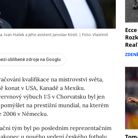
Ecce
. Ivan Hašek a jeho asistent Jaroslav Köstl.
Foto: Vlastimil
Rozk
Real
ZDEN
ezi oblíbené zdroje na Googlu
čování kvalifikace na mistrovství světa,
étě konat v USA, Kanadě a Mexiku.
ervnový výbuch 1:5 v Chorvatsku byl jen
u pomýšlet na prestižní mundial, na kterém
ce 2006 v Německu.
izační tým byl po posledním reprezentačním
nakonec u nového vedení českého fotbalu
Tomá