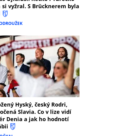
 si vyžral. S Brücknerem byla
l
PODROUŽEK
8
žený Hyský, český Rodri,
očená Slavia. Co v lize vidí
ér Denia a jak ho hodnotí
ábii