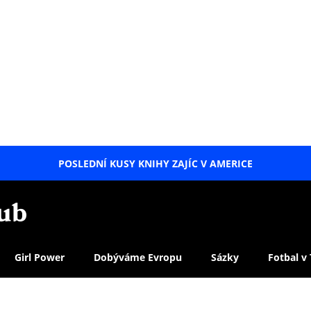
POSLEDNÍ KUSY KNIHY ZAJÍC V AMERICE
LETNÍ
SPECIÁL
Girl Power
Dobýváme Evropu
Sázky
Fotbal v