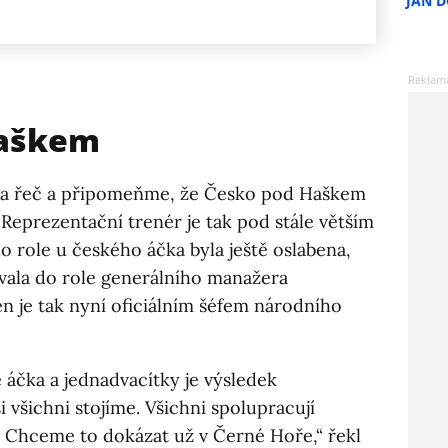
JAN 
Haškem
la řeč a připomeňme, že Česko pod Haškem
Reprezentační trenér je tak pod stále větším
o role u českého áčka byla ještě oslabena,
ala do role generálního manažera
n je tak nyní oficiálním šéfem národního
 áčka a jednadvacítky je výsledek
 všichni stojíme. Všichni spolupracují
. Chceme to dokázat už v Černé Hoře,“ řekl