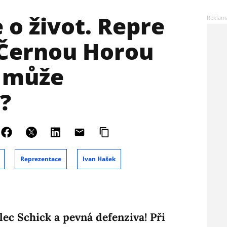
 o život. Repre
 Černou Horou
o může
?
Reprezentace
Ivan Hašek
ec Schick a pevná defenziva! Při