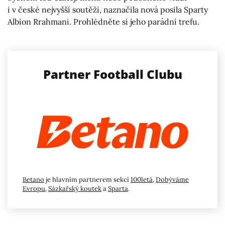
i v české nejvyšší soutěži, naznačila nová posila Sparty
Albion Rrahmani. Prohlédněte si jeho parádní trefu.
Partner Football Clubu
Betano
je hlavním partnerem sekcí
100letá
,
Dobýváme
Evropu
,
Sázkařský koutek
a
Sparta
.