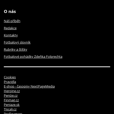
O nás
Náš příběh
Redakce
Kontakty
Fotbalový slovník
Rubriky a štítky
Fotbalové pohádky Zdeňka Folprechta
Cookies
Pravidla
E-shop - časopisy NextPageMedia
Heroine.cz
Peníze.cz
Finmag.cz
Peniaze.sk
Tiscali.cz
Profigamers