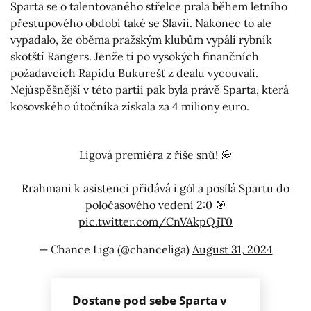
Sparta se o talentovaného střelce prala během letního
přestupového období také se Slavií. Nakonec to ale
vypadalo, že oběma pražským klubům vypálí rybník
skotští Rangers. Jenže ti po vysokých finančních
požadavcích Rapidu Bukurešť z dealu vycouvali.
Nejúspěšnější v této partii pak byla právě Sparta, která
kosovského útočníka získala za 4 miliony euro.
Ligová premiéra z říše snů! 💭
Rrahmani k asistenci přidává i gól a posílá Spartu do
poločasového vedení 2:0 🎯
pic.twitter.com/CnVAkpQjT0
— Chance Liga (@chanceliga)
August 31, 2024
Dostane pod sebe Sparta v