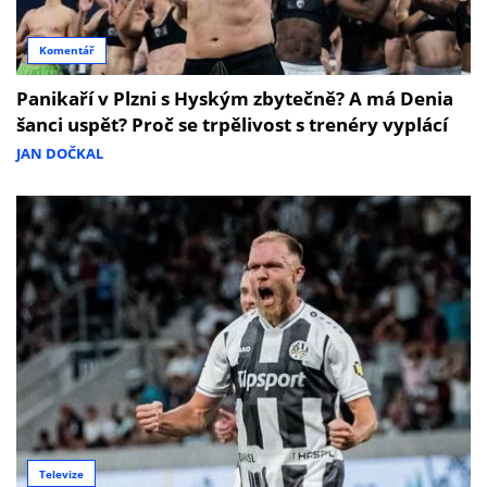
Komentář
Panikaří v Plzni s Hyským zbytečně? A má Denia
šanci uspět? Proč se trpělivost s trenéry vyplácí
JAN DOČKAL
Televize