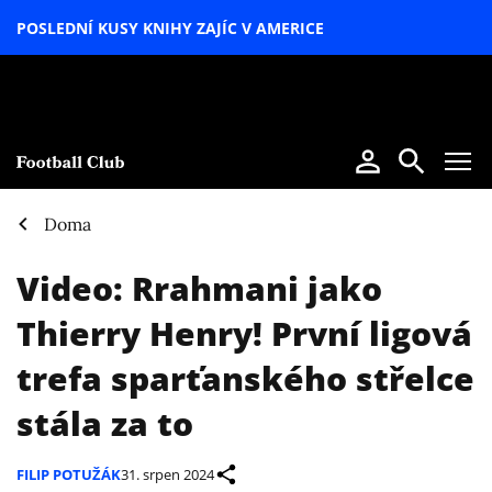
POSLEDNÍ KUSY KNIHY ZAJÍC V AMERICE
LETNÍ
SPECIÁL
Doma
Video: Rrahmani jako
Thierry Henry! První ligová
trefa sparťanského střelce
stála za to
FILIP POTUŽÁK
31. srpen 2024