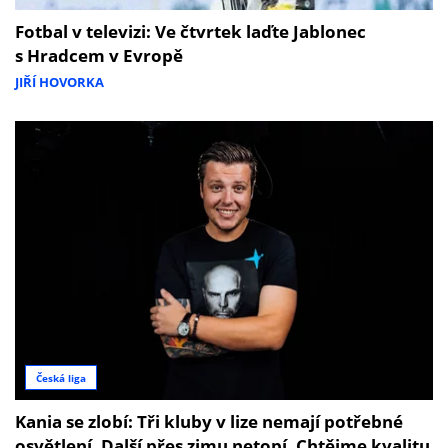
Fotbal v televizi: Ve čtvrtek laďte Jablonec
s Hradcem v Evropě
JIŘÍ HOVORKA
Česká liga
Kania se zlobí: Tři kluby v lize nemají potřebné
osvětlení. Další přes zimu netopí. Chtějme kvalitu