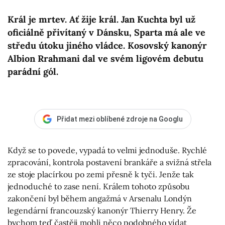
Král je mrtev. Ať žije král. Jan Kuchta byl už
oficiálně přivítaný v Dánsku, Sparta má ale ve
středu útoku jiného vládce. Kosovský kanonýr
Albion Rrahmani dal ve svém ligovém debutu
parádní gól.
Přidat mezi oblíbené zdroje na Googlu
Když se to povede, vypadá to velmi jednoduše. Rychlé
zpracování, kontrola postavení brankáře a svižná střela
ze stoje placírkou po zemi přesně k tyči. Jenže tak
jednoduché to zase není. Králem tohoto způsobu
zakončení byl během angažmá v Arsenalu Londýn
legendární francouzský kanonýr Thierry Henry. Že
bychom teď častěji mohli něco podobného vídat