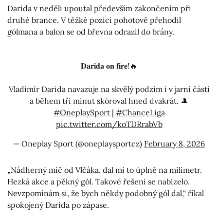
Darida v neděli upoutal především zakončením při
druhé brance. V těžké pozici pohotově přehodil
gólmana a balon se od břevna odrazil do brány.
𝐃𝐚𝐫𝐢𝐝𝐚 𝐨𝐧 𝐟𝐢𝐫𝐞!🔥
Vladimír Darida navazuje na skvělý podzim i v jarní části
a během tří minut skóroval hned dvakrát. 🎩
#OneplaySport
|
#ChanceLiga
pic.twitter.com/koTDRrabVb
— Oneplay Sport (@oneplaysportcz)
February 8, 2026
„Nádherný míč od Vlčáka, dal mi to úplně na milimetr.
Hezká akce a pěkný gól. Takové řešení se nabízelo.
Nevzpomínám si, že bych někdy podobný gól dal,“ říkal
spokojený Darida po zápase.