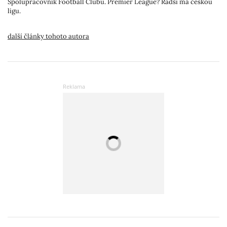
Spolupracovník Football Clubu. Premier League? Radši má českou
ligu.
další články tohoto autora