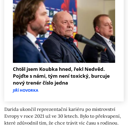
Chtěl jsem Koubka hned, řekl Nedvěd.
Pojďte s námi, tým není toxický, burcuje
nový trenér číslo jedna
JIŘÍ HOVORKA
Darida ukončil reprezentační kariéru po mistrovství
Evropy v roce 2021 už ve 30 letech. Bylo to překvapení,
které zdůvodnil tím, že chce trávit víc času s rodinou.