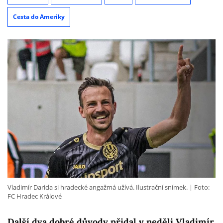
Cesta do Ameriky
Vladimír Darida si hradecké angažmá užívá. Ilustrační snímek.
Foto:
FC Hradec Králové
Další dva dobré důvody přidal v neděli Vladimír