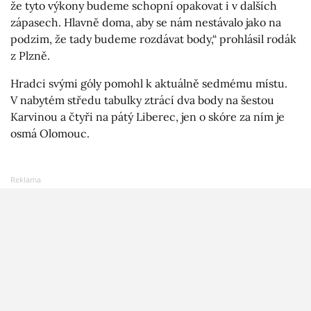
že tyto výkony budeme schopní opakovat i v dalších
zápasech. Hlavně doma, aby se nám nestávalo jako na
podzim, že tady budeme rozdávat body,“ prohlásil rodák
z Plzně.
Hradci svými góly pomohl k aktuálně sedmému místu.
V nabytém středu tabulky ztrácí dva body na šestou
Karvinou a čtyři na pátý Liberec, jen o skóre za ním je
osmá Olomouc.