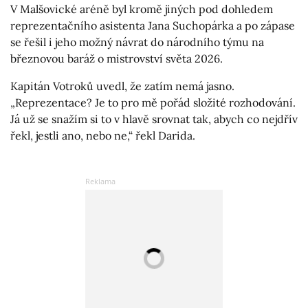
V Malšovické aréně byl kromě jiných pod dohledem
reprezentačního asistenta Jana Suchopárka a po zápase
se řešil i jeho možný návrat do národního týmu na
březnovou baráž o mistrovství světa 2026.
Kapitán Votroků uvedl, že zatím nemá jasno.
„Reprezentace? Je to pro mě pořád složité rozhodování.
Já už se snažím si to v hlavě srovnat tak, abych co nejdřív
řekl, jestli ano, nebo ne,“ řekl Darida.