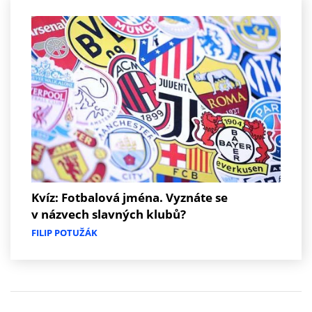
Kvíz: Fotbalová jména. Vyznáte se
v názvech slavných klubů?
FILIP POTUŽÁK