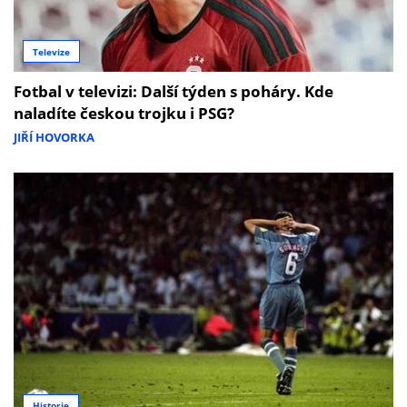
Televize
Fotbal v televizi: Další týden s poháry. Kde
naladíte českou trojku i PSG?
JIŘÍ HOVORKA
Historie