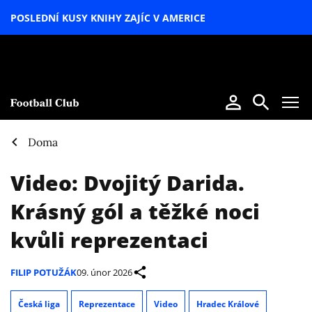
POSLEDNÍ KUSY KNIHY ZAJÍC V AMERICE
LETNÍ
SPECIÁL
Doma
Video: Dvojitý Darida.
Krásný gól a těžké noci
kvůli reprezentaci
FILIP POTUŽÁK
09. únor 2026
Česká liga
Reprezentace
Video
Hradec Králové