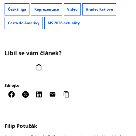
Česká liga
Reprezentace
Video
Hradec Králové
Cesta do Ameriky
MS 2026 aktuality
Líbil se vám článek?
Sdílejte:
Filip Potužák