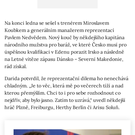
Na konci ledna se sešel s trenérem Miroslavem
Koubkem a generálním manažerem reprezentací
Pavlem Nedvědem. Nový kouč by někdejšího kapitána
národního mužstva pro baráž, ve které Česko musí pro
úspěšnou kvalifikaci v Edenu porazit Irsko a následně
na Letné vítěze zápasu Dánsko – Severní Makedonie,
rád získal.
Darida potvrdil, že reprezentační dilema ho nenechává
chladným. „Je to věc, která mě po večerech tíží a nad
kterou přemýšlím. Chci to i pro sebe rozhodnout co
nejdřív, aby bylo jasno. Zatím to uzrává,“ uvedl někdejší
hráč Plzně, Freiburgu, Herthy Berlín či Arisu Soluň.