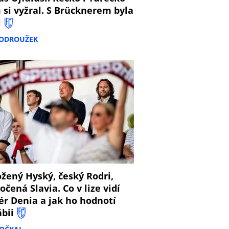
 si vyžral. S Brücknerem byla
l
PODROUŽEK
8
žený Hyský, český Rodri,
očená Slavia. Co v lize vidí
ér Denia a jak ho hodnotí
ábii