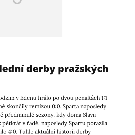
lední derby pražských
odzim v Edenu hrálo po dvou penaltách 1:1
tné skončily remízou 0:0. Sparta naposledy
bě předminulé sezony, kdy doma Slavii
už pětkrát v řadě, naposledy Spartu porazila
lo 4:0. Tuhle aktuální historii derby