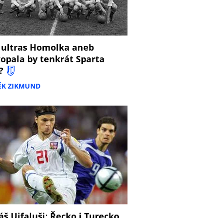
 ultras Homolka aneb
opala by tenkrát Sparta
?
ĚK ZIKMUND
š Ujfaluši: Řecko i Turecko