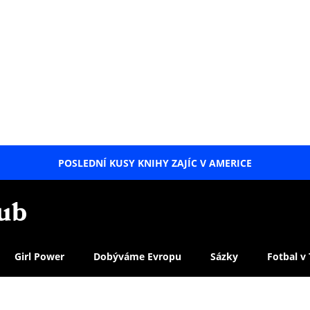
POSLEDNÍ KUSY KNIHY ZAJÍC V AMERICE
LETNÍ
SPECIÁL
Girl Power
Dobýváme Evropu
Sázky
Fotbal v