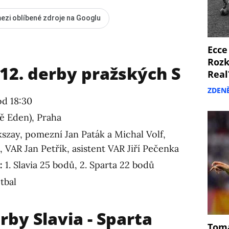
ezi oblíbené zdroje na Googlu
Ecce
Rozk
312. derby pražských S
Real
ZDEN
od 18:30
ě Eden), Praha
kszay, pomezní Jan Paták a Michal Volf,
 VAR Jan Petřík, asistent VAR Jiří Pečenka
:
1. Slavia 25 bodů, 2. Sparta 22 bodů
tbal
rby Slavia - Sparta
Tomá