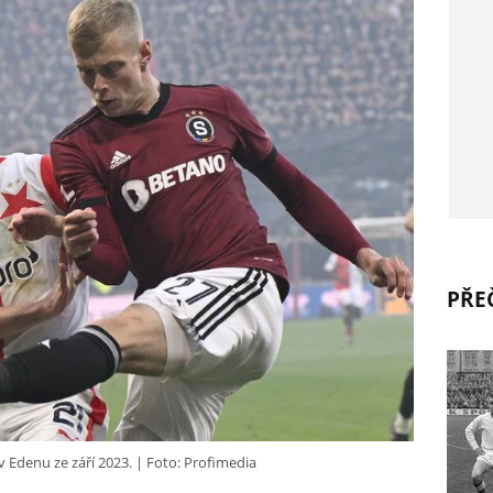
PŘEČ
 Edenu ze září 2023.
Foto: Profimedia