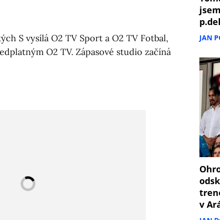
jsem
p.de
ých S vysílá O2 TV Sport a O2 TV Fotbal,
JAN 
ředplatným O2 TV. Zápasové studio začíná
Ohro
odsk
tren
v Ar