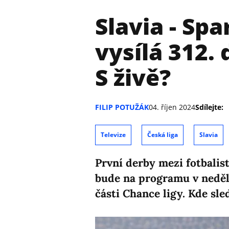
Slavia - Spa
vysílá 312.
S živě?
FILIP POTUŽÁK
04. říjen 2024
Sdílejte:
Televize
Česká liga
Slavia
První derby mezi fotbalist
bude na programu v neděli 
části Chance ligy. Kde sle