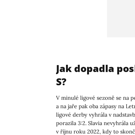
Jak dopadla pos
S?
V minulé ligové sezoně se na p
a na jaře pak oba zápasy na Le
ligové derby vyhrála v nadstav
porazila 3:2. Slavia nevyhrála 
v říjnu roku 2022, kdy to skonči