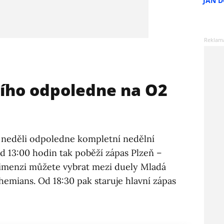
JAN 
ího odpoledne na O2
v neděli odpoledne kompletní nedělní
Od 13:00 hodin tak poběží zápas Plzeň –
idimenzi můžete vybrat mezi duely Mladá
emians. Od 18:30 pak staruje hlavní zápas