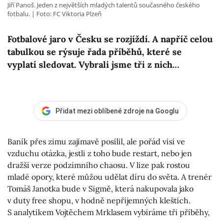
Jiří Panoš. Jeden z největších mladých talentů současného českého
fotbalu.
Foto: FC Viktoria Plzeň
Fotbalové jaro v Česku se rozjíždí. A napříč celou
tabulkou se rýsuje řada příběhů, které se
vyplatí sledovat. Vybrali jsme tři z nich…
Přidat mezi oblíbené zdroje na Googlu
Baník přes zimu zajímavě posílil, ale pořád visí ve
vzduchu otázka, jestli z toho bude restart, nebo jen
dražší verze podzimního chaosu. V lize pak rostou
mladé opory, které můžou udělat díru do světa. A trenér
Tomáš Janotka bude v Sigmě, která nakupovala jako
v duty free shopu, v hodně nepříjemných kleštích.
S analytikem Vojtěchem Mrklasem vybíráme tři příběhy,