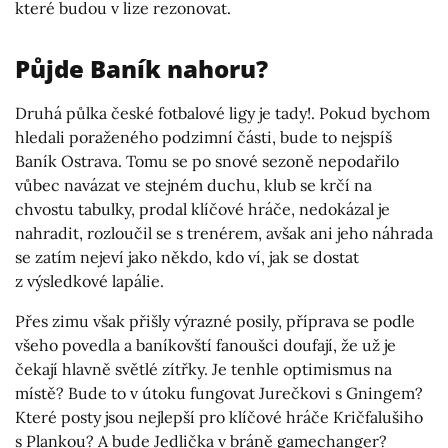
které budou v lize rezonovat.
Půjde Baník nahoru?
Druhá půlka české fotbalové ligy je tady!. Pokud bychom
hledali poraženého podzimní části, bude to nejspíš
Baník Ostrava. Tomu se po snové sezoně nepodařilo
vůbec navázat ve stejném duchu, klub se krčí na
chvostu tabulky, prodal klíčové hráče, nedokázal je
nahradit, rozloučil se s trenérem, avšak ani jeho náhrada
se zatím nejeví jako někdo, kdo ví, jak se dostat
z výsledkové lapálie.
Přes zimu však přišly výrazné posily, příprava se podle
všeho povedla a baníkovští fanoušci doufají, že už je
čekají hlavně světlé zítřky. Je tenhle optimismus na
místě? Bude to v útoku fungovat Jurečkovi s Gningem?
Které posty jsou nejlepší pro klíčové hráče Kričfalušiho
s Plankou? A bude Jedlička v bráně gamechanger?