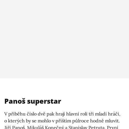
Panoš superstar
V příběhu číslo dvě pak hrají hlavní roli tři mladí hráči,
o kterých by se mohlo v příštím půlroce hodně mluvit.
Jiří Panoš, Mikuláš Konečný a Stanislav Petruta. První