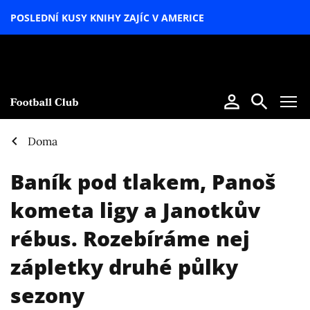
POSLEDNÍ KUSY KNIHY ZAJÍC V AMERICE
LETNÍ
SPECIÁL
Doma
Baník pod tlakem, Panoš
kometa ligy a Janotkův
rébus. Rozebíráme nej
zápletky druhé půlky
sezony