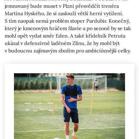
jemnovaný bude muset v Plzni přesvědčit trenéra
Martina Hyského, že si zaslouží větší herní vytížení.
S tím naopak nemá problém stoper Pardubic Konečný,
který je kmenovým hráčem Slavie a po sezoně by se tak
mohl opět vydat směr Eden. A také křídelník Petruta
ukázal v defenzivně laděném Zlínu, že by mohl být
v budoucnu zajímavým zbožím pro ambicióznější celky.