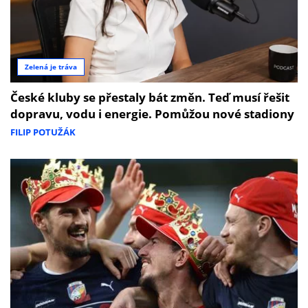
Zelená je tráva
České kluby se přestaly bát změn. Teď musí řešit
dopravu, vodu i energie. Pomůžou nové stadiony
FILIP POTUŽÁK