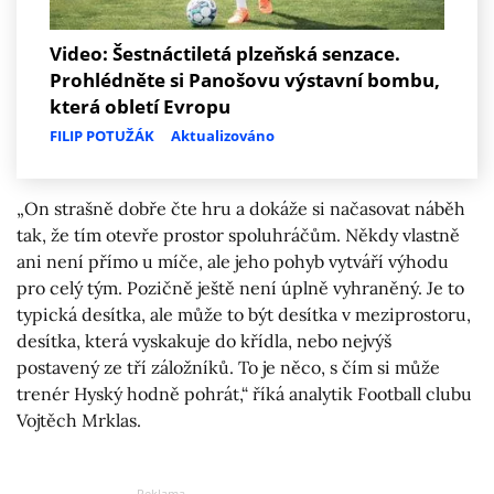
Video: Šestnáctiletá plzeňská senzace.
Prohlédněte si Panošovu výstavní bombu,
která obletí Evropu
FILIP POTUŽÁK
Aktualizováno
„On strašně dobře čte hru a dokáže si načasovat náběh
tak, že tím otevře prostor spoluhráčům. Někdy vlastně
ani není přímo u míče, ale jeho pohyb vytváří výhodu
pro celý tým. Pozičně ještě není úplně vyhraněný. Je to
typická desítka, ale může to být desítka v meziprostoru,
desítka, která vyskakuje do křídla, nebo nejvýš
postavený ze tří záložníků. To je něco, s čím si může
trenér Hyský hodně pohrát,“ říká analytik Football clubu
Vojtěch Mrklas.