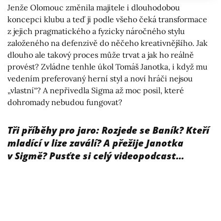
Jenže Olomouc změnila majitele i dlouhodobou
koncepci klubu a teď ji podle všeho čeká transformace
z jejich pragmatického a fyzicky náročného stylu
založeného na defenzivě do něčeho kreativnějšího. Jak
dlouho ale takový proces může trvat a jak ho reálně
provést? Zvládne tenhle úkol Tomáš Janotka, i když mu
vedením preferovaný herní styl a noví hráči nejsou
„vlastní“? A nepřivedla Sigma až moc posil, které
dohromady nebudou fungovat?
Tři příběhy pro jaro: Rozjede se Baník? Kteří
mladící v lize zaválí? A přežije Janotka
v Sigmě? Pusťte si celý videopodcast…