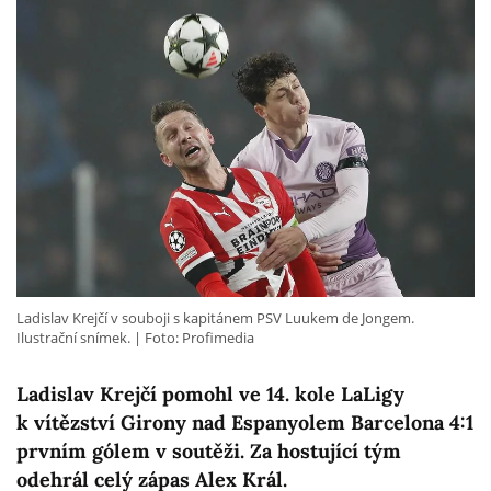
Ladislav Krejčí v souboji s kapitánem PSV Luukem de Jongem.
Ilustrační snímek.
Foto: Profimedia
Ladislav Krejčí pomohl ve 14. kole LaLigy
k vítězství Girony nad Espanyolem Barcelona 4:1
prvním gólem v soutěži. Za hostující tým
odehrál celý zápas Alex Král.