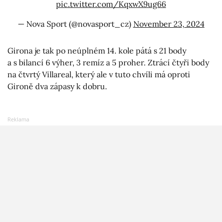
pic.twitter.com/KqxwX9ug66
— Nova Sport (@novasport_cz)
November 23, 2024
Girona je tak po neúplném 14. kole pátá s 21 body
a s bilancí 6 výher, 3 remíz a 5 proher. Ztrácí čtyři body
na čtvrtý Villareal, který ale v tuto chvíli má oproti
Gironě dva zápasy k dobru.