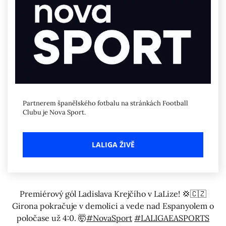
Partnerem španělského fotbalu na stránkách Football
Clubu je Nova Sport.
LALIGA ŽIVĚ
Premiérový gól Ladislava Krejčího v LaLize! 💢🇨🇿
Girona pokračuje v demolici a vede nad Espanyolem o
poločase už 4:0. 🤯
#NovaSport
#LALIGAEASPORTS