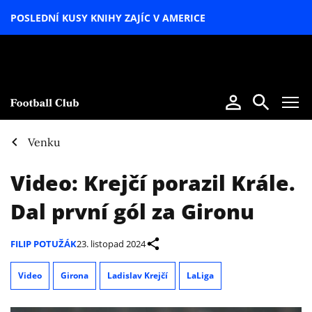
POSLEDNÍ KUSY KNIHY ZAJÍC V AMERICE
LETNÍ
SPECIÁL
Venku
Video: Krejčí porazil Krále.
Dal první gól za Gironu
FILIP POTUŽÁK
23. listopad 2024
Video
Girona
Ladislav Krejčí
LaLiga