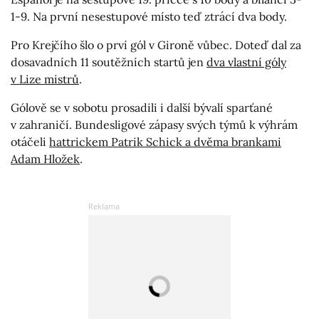
1-9. Na první nesestupové místo teď ztrácí dva body.
Pro Krejčího šlo o prví gól v Gironě vůbec. Doteď dal za
dosavadních 11 soutěžních startů jen
dva vlastní góly
v Lize mistrů
.
Gólově se v sobotu prosadili i další bývalí sparťané
v zahraničí. Bundesligové zápasy svých týmů k výhrám
otáčeli
hattrickem Patrik Schick a dvěma brankami
Adam Hložek
.