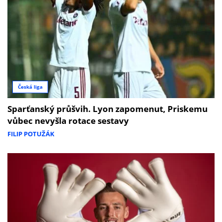
Česká liga
Sparťanský průšvih. Lyon zapomenut, Priskemu
vůbec nevyšla rotace sestavy
FILIP POTUŽÁK