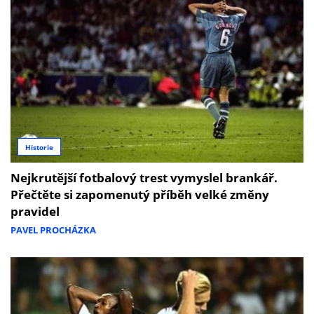
Historie
Nejkrutější fotbalový trest vymyslel brankář.
Přečtěte si zapomenutý příběh velké změny
pravidel
PAVEL PROCHÁZKA