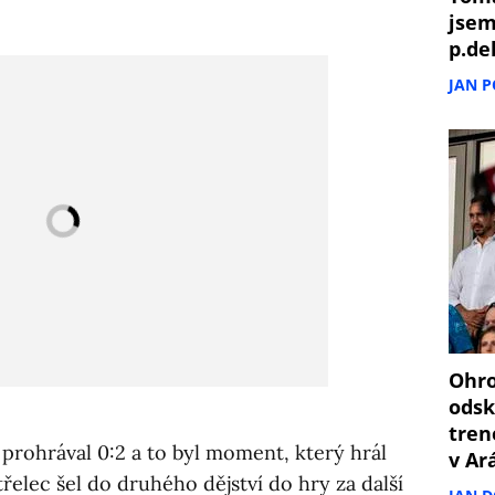
jsem
p.de
JAN 
Ohro
odsk
tren
prohrával 0:2 a to byl moment, který hrál
v Ar
elec šel do druhého dějství do hry za další