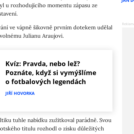
JAN 
byl u rozhodujícího momentu zápasu ze
tavení.
ání ve vápně šikovně prvním dotekem udělal
volnému Julianu Araujovi.
Kvíz: Pravda, nebo lež?
Poznáte, když si vymýšlíme
o fotbalových legendách
JIŘÍ HOVORKA
eltiku tuhle nabídku zužitkoval parádně. Svou
kotského titulu rozhodl o zisku důležitých