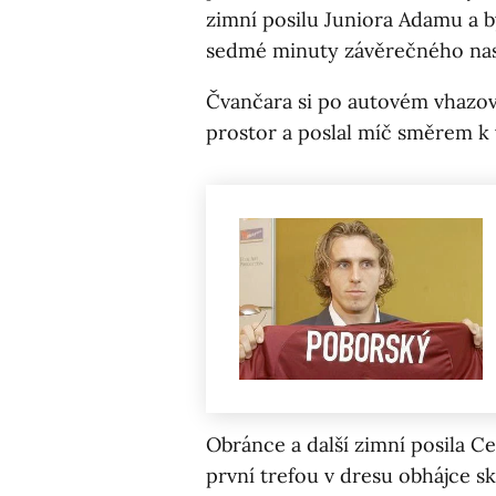
zimní posilu Juniora Adamu a 
sedmé minuty závěrečného nas
Čvančara si po autovém vhazov
prostor a poslal míč směrem k 
Obránce a další zimní posila C
první trefou v dresu obhájce s