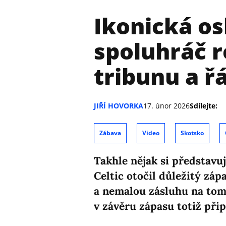
Ikonická os
spoluhráč r
tribunu a ř
JIŘÍ HOVORKA
17. únor 2026
Sdílejte:
Zábava
Video
Skotsko
Takhle nějak si představuj
Celtic otočil důležitý zápa
a nemalou zásluhu na tom 
v závěru zápasu totiž přip