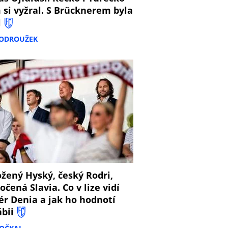
 si vyžral. S Brücknerem byla
l
PODROUŽEK
8
žený Hyský, český Rodri,
očená Slavia. Co v lize vidí
ér Denia a jak ho hodnotí
ábii