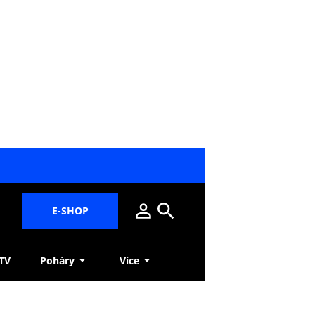
E-SHOP
 TV
Poháry
Více