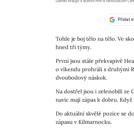
Daniel Araujo v euforii míří k fanouškům Celt
Přidat m
Tohle je boj tělo na tělo. Ve sk
hned tři týmy.
První jsou stále překvapivě Hea
o víkendu prohráli s druhými Ra
dvoubodový náskok.
Na dostřel jsou i zelenobílí ze C
navíc mají zápas k dobru. Když
Do aktuální skvělé pozice se d
zápasu v Kilmarnocku.