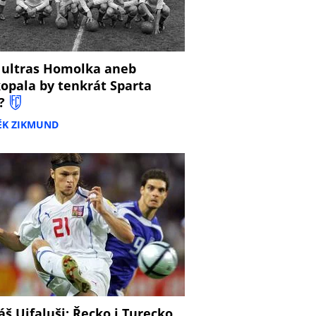
 ultras Homolka aneb
opala by tenkrát Sparta
?
ĚK ZIKMUND
š Ujfaluši: Řecko i Turecko