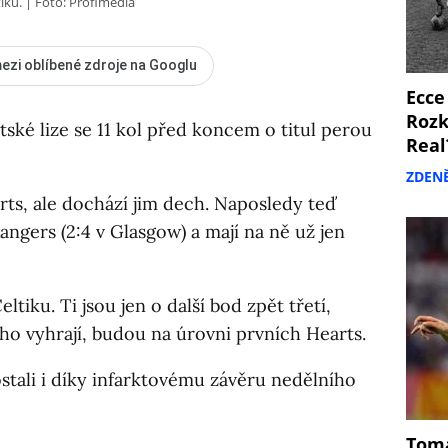
iku.
Foto: Profimedia
ezi oblíbené zdroje na Googlu
Ecce
Rozk
otské lize se 11 kol před koncem o titul perou
Real
ZDEN
rts, ale dochází jim dech. Naposledy teď
ngers (2:4 v Glasgow) a mají na ně už jen
eltiku. Ti jsou jen o další bod zpět třetí,
 ho vyhrají, budou na úrovni prvních Hearts.
ostali i díky infarktovému závěru nedělního
Tomá