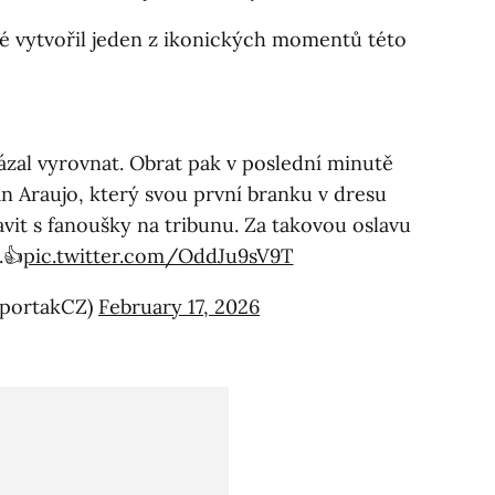
aké vytvořil jeden z ikonických momentů této
kázal vyrovnat. Obrat pak v poslední minutě
ian Araujo, který svou první branku v dresu
avit s fanoušky na tribunu. Za takovou oslavu
.👍
pic.twitter.com/OddJu9sV9T
SportakCZ)
February 17, 2026