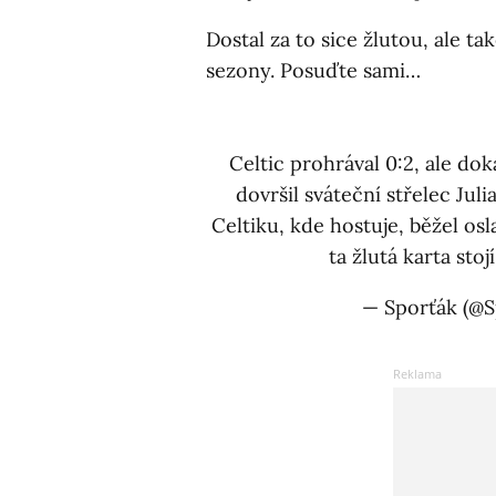
Dostal za to sice žlutou, ale t
sezony. Posuďte sami…
Celtic prohrával 0:2, ale do
dovršil sváteční střelec Jul
Celtiku, kde hostuje, běžel osl
ta žlutá karta stojí
— Sporťák (@