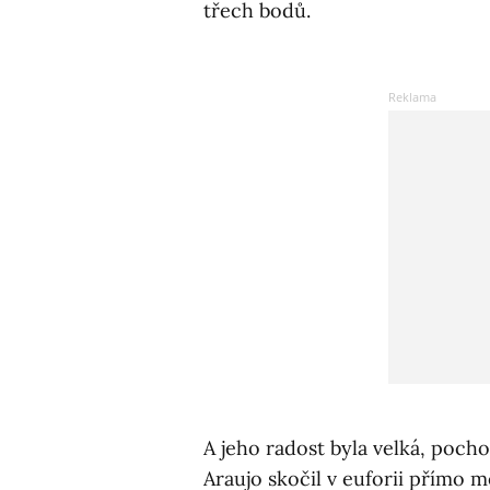
třech bodů.
A jeho radost byla velká, poch
Araujo skočil v euforii přímo me