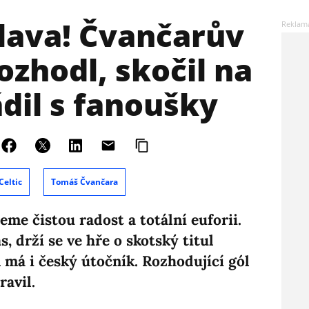
lava! Čvančarův
ozhodl, skočil na
ádil s fanoušky
Celtic
Tomáš Čvančara
eme čistou radost a totální euforii.
s, drží se ve hře o skotský titul
má i český útočník. Rozhodující gól
ravil.