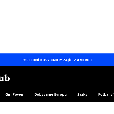
POSLEDNÍ KUSY KNIHY ZAJÍC V AMERICE
LETNÍ
SPECIÁL
Girl Power
Dobýváme Evropu
Sázky
Fotbal v