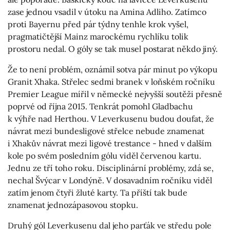
zase jednou vsadil v útoku na Amina Adliho. Zatímco
proti Bayernu před pár týdny tenhle krok vyšel,
pragmatičtější Mainz marockému rychlíku tolik
prostoru nedal. O góly se tak musel postarat někdo jiný.
Že to není problém, oznámil sotva pár minut po výkopu
Granit Xhaka. Střelec sedmi branek v loňském ročníku
Premier League mířil v německé nejvyšší soutěži přesně
poprvé od října 2015. Tenkrát pomohl Gladbachu
k výhře nad Herthou. V Leverkusenu budou doufat, že
návrat mezi bundesligové střelce nebude znamenat
i Xhakův návrat mezi ligové trestance - hned v dalším
kole po svém posledním gólu viděl červenou kartu.
Jednu ze tří toho roku. Disciplinární problémy, zdá se,
nechal Švýcar v Londýně. V dosavadním ročníku viděl
zatím jenom čtyři žluté karty. Ta příští tak bude
znamenat jednozápasovou stopku.
Druhý gól Leverkusenu dal jeho parťák ve středu pole