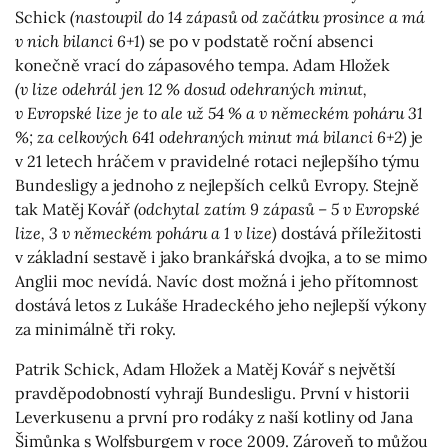
Schick
(nastoupil do 14 zápasů od začátku prosince a má
v nich bilanci 6+1)
se po v podstatě roční absenci
konečně vrací do zápasového tempa. Adam Hložek
(v lize odehrál jen 12 % dosud odehraných minut,
v Evropské lize je to ale už 54 % a v německém poháru 31
%; za celkových 641 odehraných minut má bilanci 6+2)
je
v 21 letech hráčem v pravidelné rotaci nejlepšího týmu
Bundesligy a jednoho z nejlepších celků Evropy. Stejně
tak Matěj Kovář
(odchytal zatím 9 zápasů – 5 v Evropské
lize, 3 v německém poháru a 1 v lize)
dostává příležitosti
v základní sestavě i jako brankářská dvojka, a to se mimo
Anglii moc nevídá. Navíc dost možná i jeho přítomnost
dostává letos z Lukáše Hradeckého jeho nejlepší výkony
za minimálně tři roky.
Patrik Schick, Adam Hložek a Matěj Kovář s největší
pravděpodobností vyhrají Bundesligu. První v historii
Leverkusenu a první pro rodáky z naší kotliny od Jana
Šimůnka s Wolfsburgem v roce 2009. Zároveň to můžou