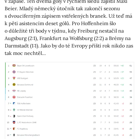
v zápase. Ten dvěma góly v rychlém sledu zajistil Maxi
Beier. Mladý německý útočník tak zakončí sezonu
s dvouciferným zápisem vstřelených branek. Už teď má
k pěti asistencím deset gólů. Pro Hoffenheim šlo
o důležité tři body v týdnu, kdy Freiburg nestačil na
Augsburg (2:1), Frankfurt na Wolfsburg (2:2) a Brémy na
Darmstadt (1:1). Jako by do té Evropy příští rok nikdo zas
tak moc nechtěl…