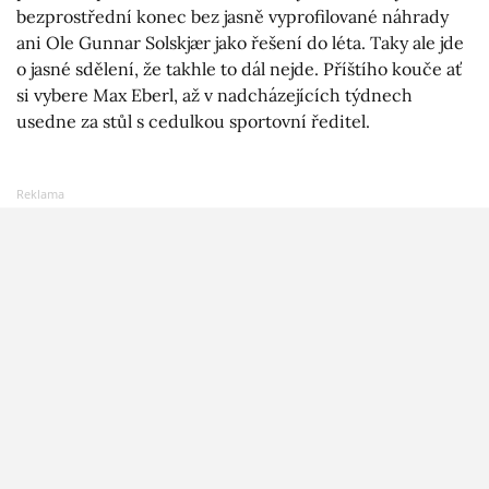
bezprostřední konec bez jasně vyprofilované náhrady
ani Ole Gunnar Solskjær jako řešení do léta. Taky ale jde
o jasné sdělení, že takhle to dál nejde. Příštího kouče ať
si vybere Max Eberl, až v nadcházejících týdnech
usedne za stůl s cedulkou sportovní ředitel.