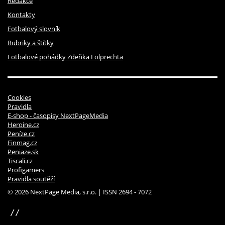
Redakce
Kontakty
Fotbalový slovník
Rubriky a štítky
Fotbalové pohádky Zdeňka Folprechta
Cookies
Pravidla
E-shop - časopisy NextPageMedia
Heroine.cz
Peníze.cz
Finmag.cz
Peniaze.sk
Tiscali.cz
Profigamers
Pravidla soutěží
© 2026 NextPage Media, s.r.o. | ISSN 2694 - 7072
sinfin.digital