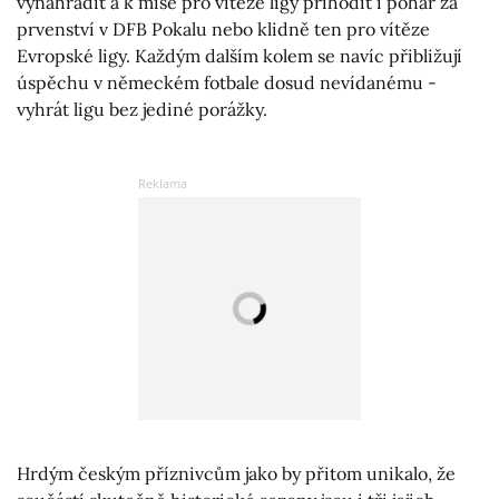
vynahradit a k míse pro vítěze ligy přihodit i pohár za
prvenství v DFB Pokalu nebo klidně ten pro vítěze
Evropské ligy. Každým dalším kolem se navíc přibližují
úspěchu v německém fotbale dosud nevídanému -
vyhrát ligu bez jediné porážky.
Hrdým českým příznivcům jako by přitom unikalo, že