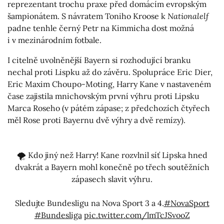
reprezentant trochu praxe před domácím evropským
šampionátem. S návratem Toniho Kroose k
Nationalelf
padne tenhle černý Petr na Kimmicha dost možná
i v mezinárodním fotbale.
I citelně uvolněnější Bayern si rozhodující branku
nechal proti Lispku až do závěru. Spolupráce Eric Dier,
Eric Maxim Choupo-Moting, Harry Kane v nastaveném
čase zajistila mnichovským první výhru proti Lipsku
Marca Roseho (v pátém zápase; z předchozích čtyřech
měl Rose proti Bayernu dvě výhry a dvě remízy).
🌪️ Kdo jiný než Harry! Kane rozvlnil síť Lipska hned
dvakrát a Bayern mohl konečně po třech soutěžních
zápasech slavit výhru.
Sledujte Bundesligu na Nova Sport 3 a 4.
#NovaSport
#Bundesliga
pic.twitter.com/lmTcJSvooZ