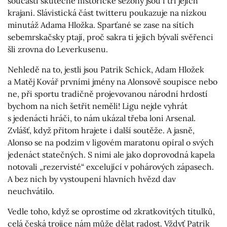
součástí skutečně historické sezony jsou i tři jejich
krajani. Slávistická část twitteru poukazuje na nízkou
minutáž Adama Hložka. Sparťané se zase na sítích
sebemrskačsky ptají, proč sakra ti jejich bývalí svěřenci
šli zrovna do Leverkusenu.
Nehledě na to, jestli jsou Patrik Schick, Adam Hložek
a Matěj Kovář prvními jmény na Alonsově soupisce nebo
ne, při sportu tradičně projevovanou národní hrdostí
bychom na nich šetřit neměli! Ligu nejde vyhrát
s jedenácti hráči, to nám ukázal třeba loni Arsenal.
Zvlášť, když přitom hrajete i další soutěže. A jasně,
Alonso se na podzim v ligovém maratonu opíral o svých
jedenáct statečných. S nimi ale jako doprovodná kapela
notovali „rezervisté“ excelující v pohárových zápasech.
A bez nich by vystoupení hlavních hvězd dav
neuchvátilo.
Vedle toho, když se oprostíme od zkratkovitých titulků,
celá česká trojice nám může dělat radost. Vždyť Patrik