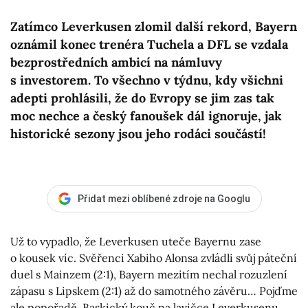
Zatímco Leverkusen zlomil další rekord, Bayern
oznámil konec trenéra Tuchela a DFL se vzdala
bezprostředních ambicí na námluvy
s investorem. To všechno v týdnu, kdy všichni
adepti prohlásili, že do Evropy se jim zas tak
moc nechce a český fanoušek dál ignoruje, jak
historické sezony jsou jeho rodáci součástí!
Přidat mezi oblíbené zdroje na Googlu
Už to vypadlo, že Leverkusen uteče Bayernu zase
o kousek víc. Svěřenci Xabiho Alonsa zvládli svůj páteční
duel s Mainzem (2:1), Bayern mezitím nechal rozuzlení
zápasu s Lipskem (2:1) až do samotného závěru… Pojďme
ale popořadě. Baskický kouč na lavičce Leverkusenu