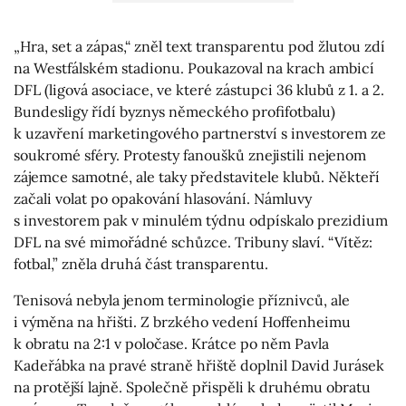
„Hra, set a zápas,“ zněl text transparentu pod žlutou zdí
na Westfálském stadionu. Poukazoval na krach ambicí
DFL (ligová asociace, ve které zástupci 36 klubů z 1. a 2.
Bundesligy řídí byznys německého profifotbalu)
k uzavření marketingového partnerství s investorem ze
soukromé sféry. Protesty fanoušků znejistili nejenom
zájemce samotné, ale taky představitele klubů. Někteří
začali volat po opakování hlasování. Námluvy
s investorem pak v minulém týdnu odpískalo prezidium
DFL na své mimořádné schůzce. Tribuny slaví. “Vítěz:
fotbal,” zněla druhá část transparentu.
Tenisová nebyla jenom terminologie příznivců, ale
i výměna na hřišti. Z brzkého vedení Hoffenheimu
k obratu na 2:1 v poločase. Krátce po něm Pavla
Kadeřábka na pravé straně hřiště doplnil David Jurásek
na protější lajně. Společně přispěli k druhému obratu