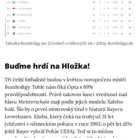
Tabulka Bundesligy po 23 kolech z celkových 34. / Zdroj: Bundesliga.de
Buďme hrdí na Hložka!
Tři čeští fotbalisté budou v květnu novopečení mistři
Bundesligy. Tohle nám říká Opta s 89%
pravděpodobností. Právě takovou šanci zvednout nad
hlavu
Meisterschale
mají podle jejich modelu Xabiho
hoši. Šlo by o první mistrovský titul v historii Bayeru
Leverkusen. Klubu, který čeká na trofej už 31 let
(vítězství v německém poháru v roce 1993; o pět let dřív
ještě Bayer vyhrál Pohár UEFA). Teď si to můžou