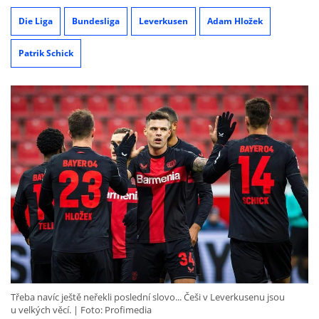
Die Liga
Bundesliga
Leverkusen
Adam Hložek
Patrik Schick
Třeba navíc ještě neřekli poslední slovo... Češi v Leverkusenu jsou
u velkých věcí.
Foto: Profimedia