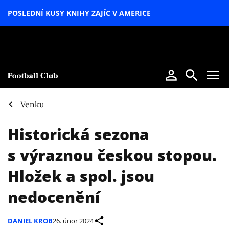
POSLEDNÍ KUSY KNIHY ZAJÍC V AMERICE
LETNÍ
SPECIÁL
Venku
Historická sezona
s výraznou českou stopou.
Hložek a spol. jsou
nedocenění
DANIEL KROB
26. únor 2024