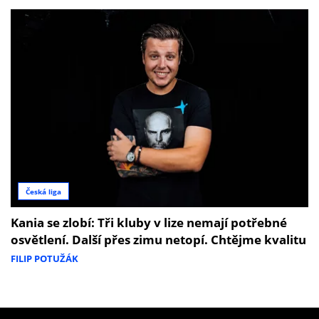
Česká liga
Kania se zlobí: Tři kluby v lize nemají potřebné
osvětlení. Další přes zimu netopí. Chtějme kvalitu
FILIP POTUŽÁK