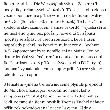
Robert Andrich.
Die Werkself
tak výhrou 2:1 bere tři
body díky trefám svých záložníků. Třeba si z toho Alonso
vezme ponaučení a příště vypustí české útočníky dřív
než v 56. (Schick) a 90. minutě (Hložek). Teď ale všichni
společně slaví osamocení v knize rekordů. Nejdelší série
německého týmu bez porážky nově čítá 33 zápasů
(počítají se zápasy ve všech soutěžích; Leverkusen
naposledy prohrál na konci minulé sezony v Bochumi
0:3). Zapomenout by se nemělo ani na Mainz. Ten po
druhé letošní výměně trenéra (v půlce února nastoupil
Bo Henriksen, který přišel ze švýcarského FC Curych)
konečně vypadá jako tým schopný přiblížit své výkony
talentu svých opor.
S tématem výměna trenéra můžeme plynule přepnout
do Mnichova. Zástupci rekordního německého
šampiona (s 33 tituly) během minulého týdne nahlas
řekli, co jsme si všichni mysleli: Thomas Tuchel nebude
příští rok pokračovat na lavičce Bayernu. Žádný