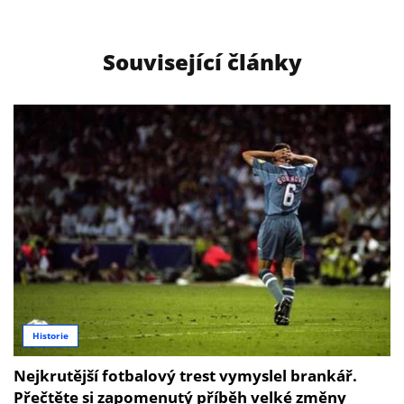
Související články
Historie
Nejkrutější fotbalový trest vymyslel brankář.
Přečtěte si zapomenutý příběh velké změny