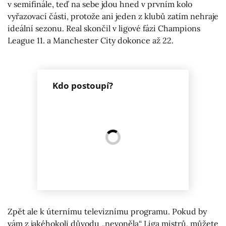
v semifinále, teď na sebe jdou hned v prvním kolo
vyřazovací části, protože ani jeden z klubů zatím nehraje
ideální sezonu. Real skončil v ligové fázi Champions
League 11. a Manchester City dokonce až 22.
Kdo postoupí?
Zpět ale k úternímu televiznímu programu. Pokud by
vám z jakéhokoli důvodu „nevoněla“ Liga mistrů, můžete