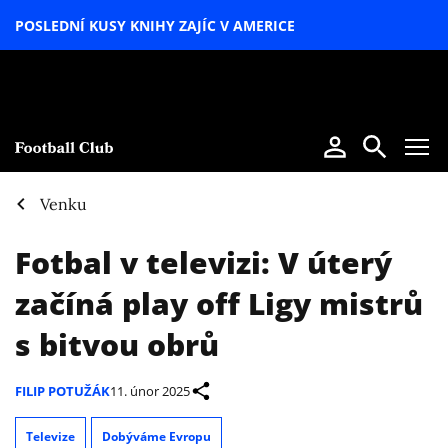
POSLEDNÍ KUSY KNIHY ZAJÍC V AMERICE
LETNÍ
SPECIÁL
Venku
Fotbal v televizi: V úterý
začíná play off Ligy mistrů
s bitvou obrů
FILIP POTUŽÁK
11. únor 2025
Televize
Dobýváme Evropu