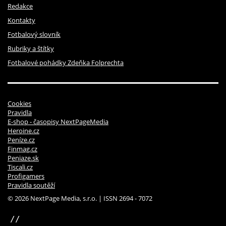
Redakce
Kontakty
Fotbalový slovník
Rubriky a štítky
Fotbalové pohádky Zdeňka Folprechta
Cookies
Pravidla
E-shop - časopisy NextPageMedia
Heroine.cz
Peníze.cz
Finmag.cz
Peniaze.sk
Tiscali.cz
Profigamers
Pravidla soutěží
© 2026 NextPage Media, s.r.o. | ISSN 2694 - 7072
sinfin.digital