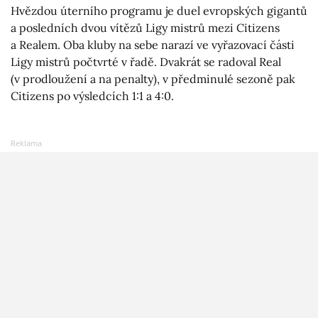
Hvězdou úterního programu je duel evropských gigantů
a posledních dvou vítězů Ligy mistrů mezi Citizens
a Realem. Oba kluby na sebe narazí ve vyřazovací části
Ligy mistrů počtvrté v řadě. Dvakrát se radoval Real
(v prodloužení a na penalty), v předminulé sezoně pak
Citizens po výsledcích 1:1 a 4:0.