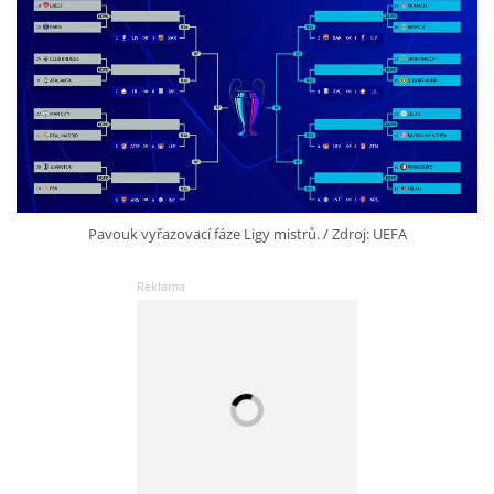
Pavouk vyřazovací fáze Ligy mistrů. / Zdroj: UEFA