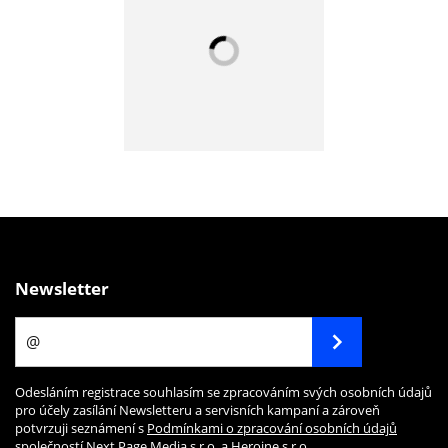
Newsletter
Odesláním registrace souhlasím se zpracováním svých osobních údajů
pro účely zasílání Newsletteru a servisních kampaní a zároveň
potvrzuji seznámení s
Podmínkami o zpracování osobních údajů
společností Next Page Media s.r.o. a Heroine s.r.o.