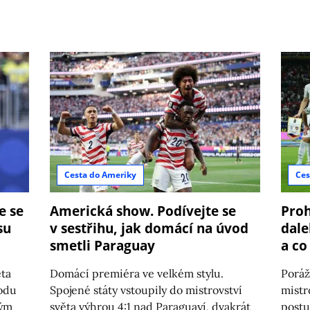
Cesta do Ameriky
Ces
e se
Americká show. Podívejte se
Proh
su
v sestřihu, jak domácí na úvod
dale
smetli Paraguay
a co
ěta
Domácí premiéra ve velkém stylu.
Poráž
vodu
Spojené státy vstoupily do mistrovství
mistr
ným
světa výhrou 4:1 nad Paraguayí, dvakrát
postu