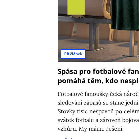
PR článek
Spása pro fotbalové fan
pomáhá těm, kdo nespí
Fotbalové fanoušky čeká nároč
sledování zápasů se stane jedn
Stovky tisíc nespavců po celém
svátek fotbalu a zároveň bojovat
vzhůru. My máme řešení.