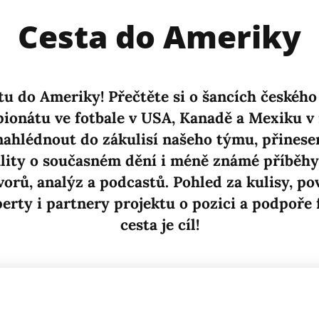
Cesta do Ameriky
tu do Ameriky! Přečtěte si o šancích českéh
ionátu ve fotbale v USA, Kanadě a Mexiku v
 nahlédnout do zákulisí našeho týmu, přines
ality o současném dění i méně známé příběhy 
vorů, analýz a podcastů. Pohled za kulisy, pov
rty i partnery projektu o pozici a podpoře 
cesta je cíl!