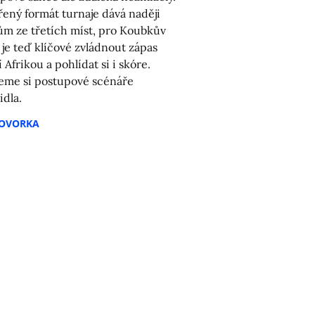
řený formát turnaje dává naději
ům ze třetích míst, pro Koubkův
 je teď klíčové zvládnout zápas
í Afrikou a pohlídat si i skóre.
eme si postupové scénáře
idla.
HOVORKA