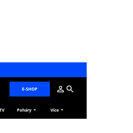
E-SHOP
 TV
Poháry
Více