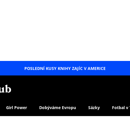
POSLEDNÍ KUSY KNIHY ZAJÍC V AMERICE
LETNÍ
SPECIÁL
Girl Power
Dobýváme Evropu
Sázky
Fotbal v