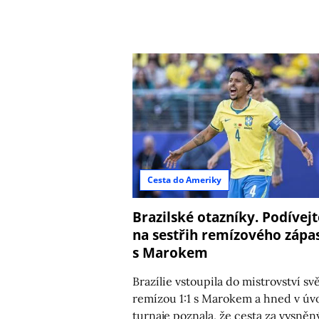
Cesta do Ameriky
Brazilské otazníky. Podívejt
na sestřih remízového zápa
s Marokem
Brazílie vstoupila do mistrovství sv
remízou 1:1 s Marokem a hned v ú
turnaje poznala, že cesta za vysně