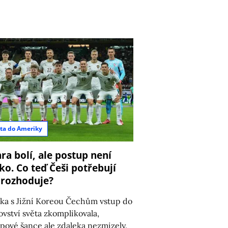
ta do Ameriky
ra bolí, ale postup není
ko. Co teď Češi potřebují
 rozhoduje?
ka s Jižní Koreou Čechům vstup do
ovství světa zkomplikovala,
pové šance ale zdaleka nezmizely.