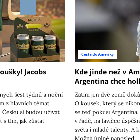
Cesta do Ameriky
oušky! Jacobs
Kde jinde než v Am
Argentina chce hol
ných šest týdnů a noční
Zatím jen dvě země dokáza
ím z hlavních témat.
O kousek, který se niko
 Česku si budou užívat
se teď pokusí Argentina.
 s tím, jak zůstat
v řadě, na lavičce úspěš
světa i mladé talenty. A
Možná úplně naposled.