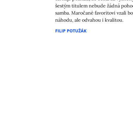
šestým titulem nebude žádná poh
samba. Maročané favoritovi vzali b
náhodu, ale odvahou i kvalitou.
FILIP POTUŽÁK