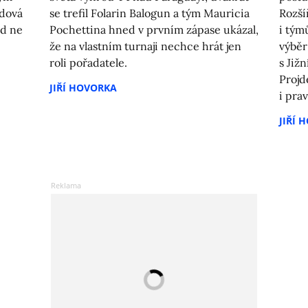
odová
se trefil Folarin Balogun a tým Mauricia
Rozší
od ne
Pochettina hned v prvním zápase ukázal,
i tým
že na vlastním turnaji nechce hrát jen
výběr
roli pořadatele.
s Jižn
Projd
JIŘÍ HOVORKA
i prav
JIŘÍ 