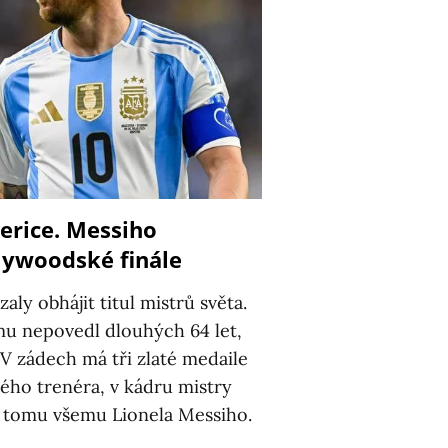
erice. Messiho
lywoodské finále
ly obhájit titul mistrů světa.
mu nepovedl dlouhých 64 let,
 V zádech má tři zlaté medaile
ného trenéra, v kádru mistry
 k tomu všemu Lionela Messiho.