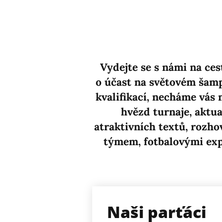
Vydejte se s námi na ces
o účast na světovém šamp
kvalifikací, necháme vás
hvězd turnaje, aktu
atraktivních textů, rozho
týmem, fotbalovými expe
Naši parťáci