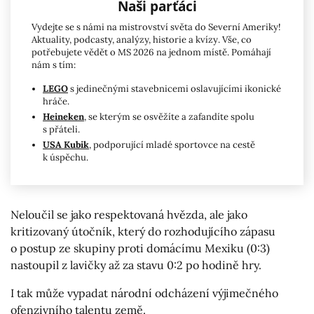
Naši parťáci
Vydejte se s námi na mistrovství světa do Severní Ameriky!
Aktuality, podcasty, analýzy, historie a kvízy. Vše, co
potřebujete vědět o MS 2026 na jednom místě. Pomáhají
nám s tím:
LEGO
s jedinečnými stavebnicemi oslavujícími ikonické
hráče.
Heineken
, se kterým se osvěžíte a zafandíte spolu
s přáteli.
USA Kubik
, podporující mladé sportovce na cestě
k úspěchu.
Neloučil se jako respektovaná hvězda, ale jako
kritizovaný útočník, který do rozhodujícího zápasu
o postup ze skupiny proti domácímu Mexiku (0:3)
nastoupil z lavičky až za stavu 0:2 po hodině hry.
I tak může vypadat národní odcházení výjimečného
ofenzivního talentu země.