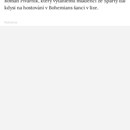
Roman Pivarník, který vytáhlému mládenci ze Sparty dal
kdysi na hostování v Bohemians šanci v lize.