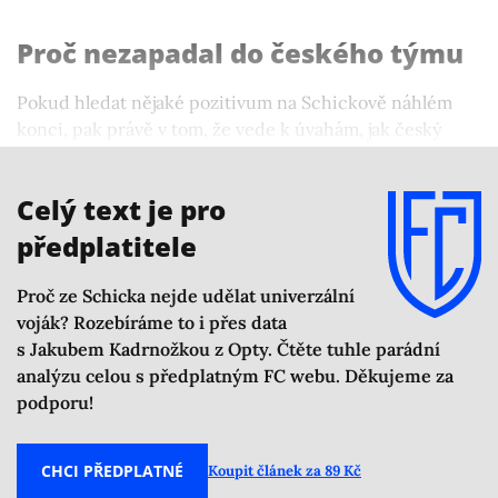
Proč nezapadal do českého týmu
Pokud hledat nějaké pozitivum na Schickově náhlém
konci, pak právě v tom, že vede k úvahám, jak český
fotbal zlepšit, aby příště dokázal svůj klenot hrdě vynosit
v nóbl společnosti.
Celý text je pro
předplatitele
Proč ze Schicka nejde udělat univerzální
voják? Rozebíráme to i přes data
s Jakubem Kadrnožkou z Opty. Čtěte tuhle parádní
analýzu celou s předplatným FC webu. Děkujeme za
podporu!
CHCI PŘEDPLATNÉ
Koupit článek za 89 Kč