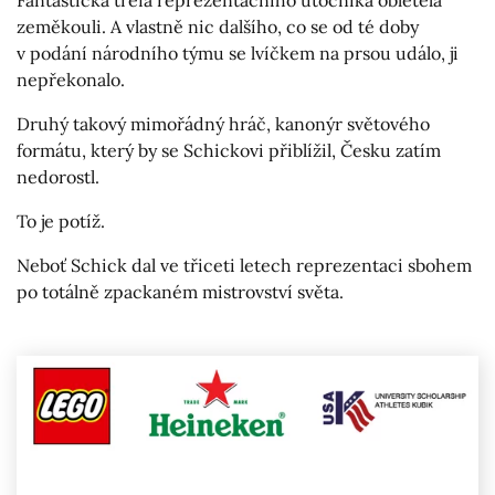
Fantastická trefa reprezentačního útočníka obletěla
zeměkouli. A vlastně nic dalšího, co se od té doby
v podání národního týmu se lvíčkem na prsou událo, ji
nepřekonalo.
Druhý takový mimořádný hráč, kanonýr světového
formátu, který by se Schickovi přiblížil, Česku zatím
nedorostl.
To je potíž.
Neboť Schick dal ve třiceti letech reprezentaci sbohem
po totálně zpackaném mistrovství světa.