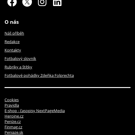
O nás
Náš příběh
Redakce
Kontakty
Fotbalový slovník
Rubriky a štítky
Fotbalové pohádky Zdeňka Folprechta
Cookies
Pravidla
E-shop - časopisy NextPageMedia
Heroine.cz
Peníze.cz
Finmag.cz
Peniaze.sk