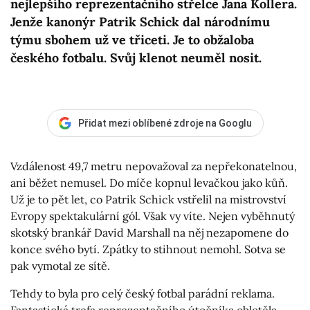
nejlepšího reprezentačního střelce Jana Kollera.
Jenže kanonýr Patrik Schick dal národnímu
týmu sbohem už ve třiceti. Je to obžaloba
českého fotbalu. Svůj klenot neuměl nosit.
Přidat mezi oblíbené zdroje na Googlu
Vzdálenost 49,7 metru nepovažoval za nepřekonatelnou,
ani běžet nemusel. Do míče kopnul levačkou jako kůň.
Už je to pět let, co Patrik Schick vstřelil na mistrovství
Evropy spektakulární gól. Však vy víte. Nejen vyběhnutý
skotský brankář David Marshall na něj nezapomene do
konce svého bytí. Zpátky to stihnout nemohl. Sotva se
pak vymotal ze sítě.
Tehdy to byla pro celý český fotbal parádní reklama.