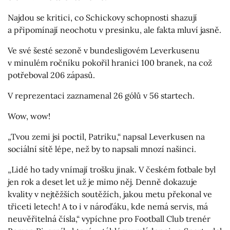
Najdou se kritici, co Schickovy schopnosti shazují
a připomínají neochotu v presinku, ale fakta mluví jasně.
Ve své šesté sezoně v bundesligovém Leverkusenu
v minulém ročníku pokořil hranici 100 branek, na což
potřeboval 206 zápasů.
V reprezentaci zaznamenal 26 gólů v 56 startech.
Wow, wow!
„Tvou zemi jsi poctil, Patriku,“ napsal Leverkusen na
sociální sítě lépe, než by to napsali mnozí našinci.
„Lidé ho tady vnímají trošku jinak. V českém fotbale byl
jen rok a deset let už je mimo něj. Denně dokazuje
kvality v nejtěžších soutěžích, jakou metu překonal ve
třiceti letech! A to i v nároďáku, kde nemá servis, má
neuvěřitelná čísla,“ vypíchne pro Football Club trenér