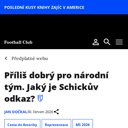
POSLEDNÍ KUSY KNIHY ZAJÍC V AMERICE
LETNÍ
SPECIÁL
Předplatné webu
Příliš dobrý pro národní
tým. Jaký je Schickův
odkaz?
JAN DOČKAL
30. červen 2026
Cesta do Ameriky
Reprezentace
MS 2026