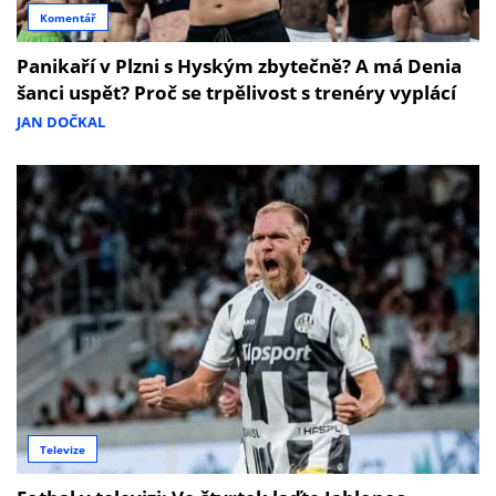
Komentář
Panikaří v Plzni s Hyským zbytečně? A má Denia
šanci uspět? Proč se trpělivost s trenéry vyplácí
JAN DOČKAL
Televize