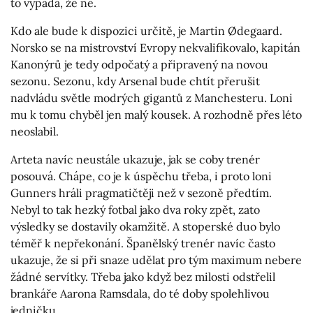
to vypadá, že ne.
Kdo ale bude k dispozici určitě, je Martin Ødegaard.
Norsko se na mistrovství Evropy nekvalifikovalo, kapitán
Kanonýrů je tedy odpočatý a připravený na novou
sezonu. Sezonu, kdy Arsenal bude chtít přerušit
nadvládu světle modrých gigantů z Manchesteru. Loni
mu k tomu chyběl jen malý kousek. A rozhodně přes léto
neoslabil.
Arteta navíc neustále ukazuje, jak se coby trenér
posouvá. Chápe, co je k úspěchu třeba, i proto loni
Gunners hráli pragmatičtěji než v sezoně předtím.
Nebyl to tak hezký fotbal jako dva roky zpět, zato
výsledky se dostavily okamžitě. A stoperské duo bylo
téměř k nepřekonání. Španělský trenér navíc často
ukazuje, že si při snaze udělat pro tým maximum nebere
žádné servítky. Třeba jako když bez milosti odstřelil
brankáře Aarona Ramsdala, do té doby spolehlivou
jedničku.