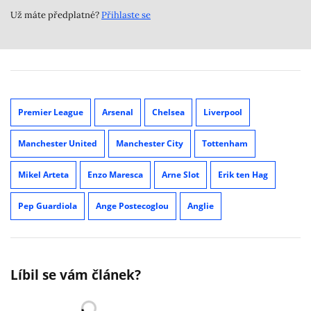
Už máte předplatné?
Přihlaste se
Premier League
Arsenal
Chelsea
Liverpool
Manchester United
Manchester City
Tottenham
Mikel Arteta
Enzo Maresca
Arne Slot
Erik ten Hag
Pep Guardiola
Ange Postecoglou
Anglie
Líbil se vám článek?