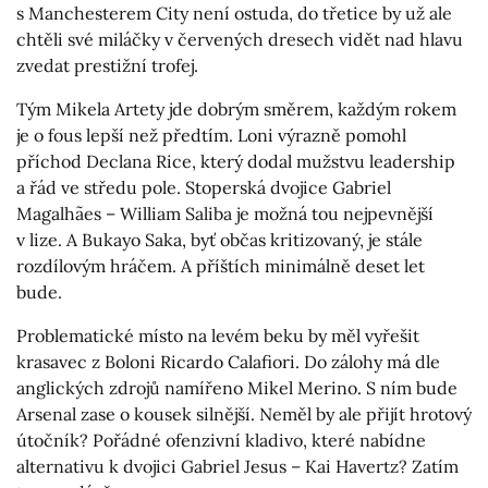
s Manchesterem City není ostuda, do třetice by už ale
chtěli své miláčky v červených dresech vidět nad hlavu
zvedat prestižní trofej.
Tým Mikela Artety jde dobrým směrem, každým rokem
je o fous lepší než předtím. Loni výrazně pomohl
příchod Declana Rice, který dodal mužstvu leadership
a řád ve středu pole. Stoperská dvojice Gabriel
Magalhães – William Saliba je možná tou nejpevnější
v lize. A Bukayo Saka, byť občas kritizovaný, je stále
rozdílovým hráčem. A příštích minimálně deset let
bude.
Problematické místo na levém beku by měl vyřešit
krasavec z Boloni Ricardo Calafiori. Do zálohy má dle
anglických zdrojů namířeno Mikel Merino. S ním bude
Arsenal zase o kousek silnější. Neměl by ale přijít hrotový
útočník? Pořádné ofenzivní kladivo, které nabídne
alternativu k dvojici Gabriel Jesus – Kai Havertz? Zatím