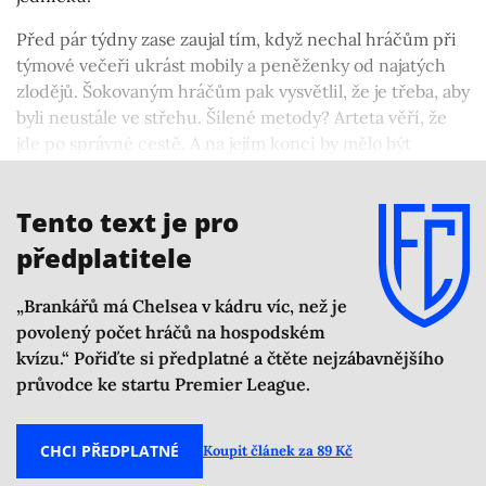
Před pár týdny zase zaujal tím, když nechal hráčům při
týmové večeři ukrást mobily a peněženky od najatých
zlodějů. Šokovaným hráčům pak vysvětlil, že je třeba, aby
byli neustále ve střehu. Šílené metody? Arteta věří, že
jde po správné cestě. A na jejím konci by mělo být
sesazení Pepa Guardioly, jeho trenérského mistra,
z anglického trůnu.
Tento text je pro
předplatitele
„Brankářů má Chelsea v kádru víc, než je
povolený počet hráčů na hospodském
kvízu.“ Pořiďte si předplatné a čtěte nejzábavnějšího
průvodce ke startu Premier League.
CHCI PŘEDPLATNÉ
Koupit článek za 89 Kč