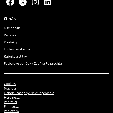
O nás
Náš příběh
Redakce
Kontakty
Fotbalový slovník
Rubriky a štítky
Fotbalové pohádky Zdeňka Folprechta
Cookies
Pravidla
E-shop - časopisy NextPageMedia
Heroine.cz
Peníze.cz
Finmag.cz
Peniaze.sk