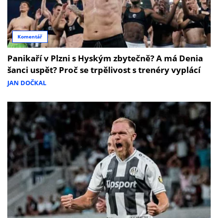
Komentář
Panikaří v Plzni s Hyským zbytečně? A má Denia
šanci uspět? Proč se trpělivost s trenéry vyplácí
JAN DOČKAL