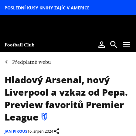
POSLEDNÍ KUSY KNIHY ZAJÍC V AMERICE
LETNÍ
SPECIÁL
Předplatné webu
Hladový Arsenal, nový
Liverpool a vzkaz od Pepa.
Preview favoritů Premier
League
JAN PIKOUS
16. srpen 2024