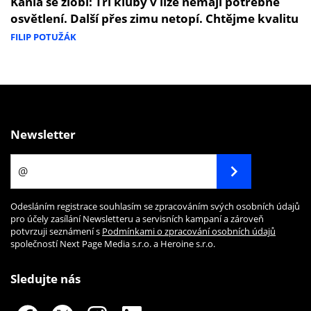
Kania se zlobí: Tři kluby v lize nemají potřebné
osvětlení. Další přes zimu netopí. Chtějme kvalitu
FILIP POTUŽÁK
Newsletter
Odesláním registrace souhlasím se zpracováním svých osobních údajů
pro účely zasílání Newsletteru a servisních kampaní a zároveň
potvrzuji seznámení s
Podmínkami o zpracování osobních údajů
společností Next Page Media s.r.o. a Heroine s.r.o.
Sledujte nás