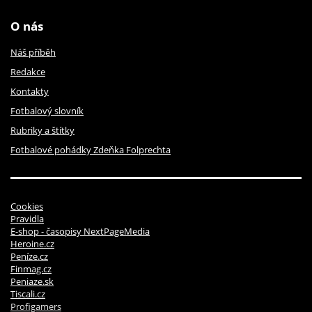
O nás
Náš příběh
Redakce
Kontakty
Fotbalový slovník
Rubriky a štítky
Fotbalové pohádky Zdeňka Folprechta
Cookies
Pravidla
E-shop - časopisy NextPageMedia
Heroine.cz
Peníze.cz
Finmag.cz
Peniaze.sk
Tiscali.cz
Profigamers