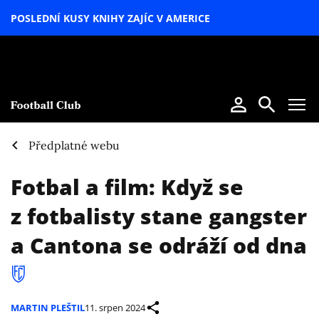
POSLEDNÍ KUSY KNIHY ZAJÍC V AMERICE
LETNÍ
SPECIÁL
Předplatné webu
Fotbal a film: Když se
z fotbalisty stane gangster
a Cantona se odráží od dna
MARTIN PLEŠTIL
11. srpen 2024