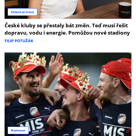
Zelená je tráva
České kluby se přestaly bát změn. Teď musí řešit
dopravu, vodu i energie. Pomůžou nové stadiony
FILIP POTUŽÁK
Rozhovor