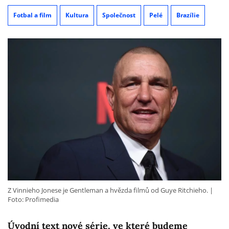
Fotbal a film
Kultura
Společnost
Pelé
Brazílie
Z Vinnieho Jonese je Gentleman a hvězda filmů od Guye Ritchieho.
Foto: Profimedia
Úvodní text nové série, ve které budeme