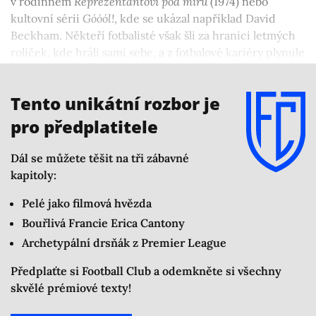
v rodinném
Reprezentantovi pod míru
(1974) nebo
kultovní sérii
Góóól!
, kde se ukázal například David
Beckham. Někteří fotbalisté však šli za hranici letmých
roliček, kde hráli sami sebe, a z fotbalové kariéry plynule
přešli k herecké. Nejmarkantněji se to povedlo nikomu
menšímu, než Pelému.
Tento unikátní rozbor je
pro předplatitele
Dál se můžete těšit na tři zábavné
kapitoly:
Pelé jako filmová hvězda
Bouřlivá Francie Erica Cantony
Archetypální drsňák z Premier League
Předplaťte si Football Club a odemkněte si všechny
skvělé prémiové texty!