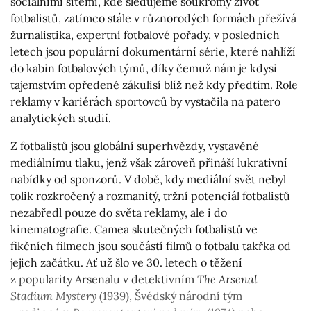
sociálními sítěmi, kde sledujeme soukromý život
fotbalistů, zatímco stále v různorodých formách přežívá
žurnalistika, expertní fotbalové pořady, v posledních
letech jsou populární dokumentární série, které nahlíží
do kabin fotbalových týmů, díky čemuž nám je kdysi
tajemstvím opředené zákulisí blíž než kdy předtím. Role
reklamy v kariérách sportovců by vystačila na patero
analytických studií.
Z fotbalistů jsou globální superhvězdy, vystavěné
mediálnímu tlaku, jenž však zároveň přináší lukrativní
nabídky od sponzorů. V době, kdy mediální svět nebyl
tolik rozkročený a rozmanitý, tržní potenciál fotbalistů
nezabředl pouze do světa reklamy, ale i do
kinematografie. Camea skutečných fotbalistů ve
fikčních filmech jsou součástí filmů o fotbalu takřka od
jejich začátku. Ať už šlo ve 30. letech o těžení
z popularity Arsenalu v detektivním
The Arsenal
Stadium Mystery
(1939), Švédský národní tým