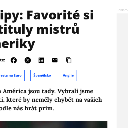
ipy: Favorité si
tituly mistrů
meriky
te:
Cesta na Euro
Španělsko
Anglie
a América jsou tady. Vybrali jsme
ti, které by neměly chybět na vašich
odle nás hrát prim.