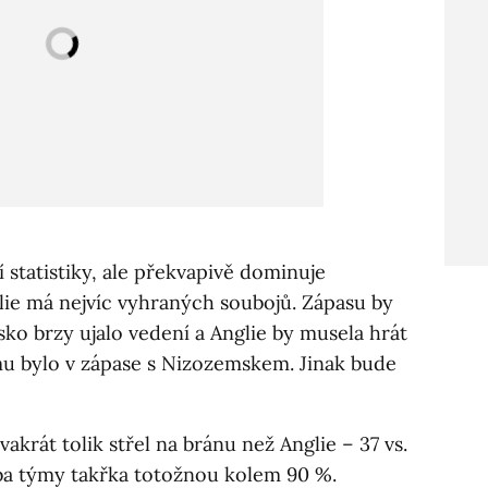
 statistiky, ale překvapivě dominuje
ie má nejvíc vyhraných soubojů. Zápasu by
sko brzy ujalo vedení a Anglie by musela hrát
u bylo v zápase s Nizozemskem. Jinak bude
akrát tolik střel na bránu než Anglie – 37 vs.
oba týmy takřka totožnou kolem 90 %.