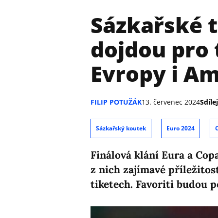
Sázkařské t
dojdou pro 
Evropy i A
FILIP POTUŽÁK
13. červenec 2024
Sdílej
Sázkařský koutek
Euro 2024
Finálová klání Eura a Cop
z nich zajímavé příležitos
tiketech. Favoriti budou p