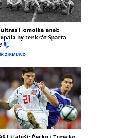
 ultras Homolka aneb
opala by tenkrát Sparta
?
ĚK ZIKMUND
š Ujfaluši: Řecko i Turecko