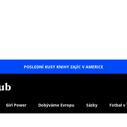
POSLEDNÍ KUSY KNIHY ZAJÍC V AMERICE
LETNÍ
SPECIÁL
Girl Power
Dobýváme Evropu
Sázky
Fotbal v