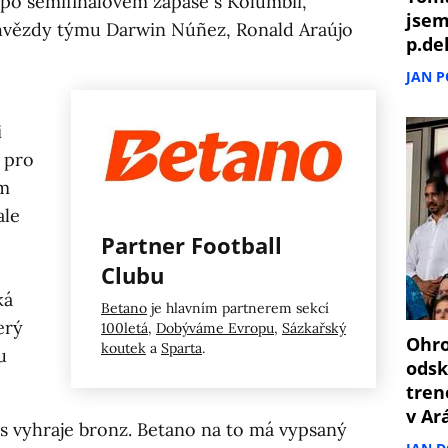
e po semifinálovém zápase s Kolumbií,
jsem
í hvězdy týmu Darwin Núñez, Ronald Araújo
p.de
JAN 
i
e pro
ím
ale
Partner Football
Clubu
ká
Betano
je hlavním partnerem sekcí
erý
100letá
,
Dobýváme Evropu
,
Sázkařský
Ohro
koutek
a
Sparta
.
u
odsk
tren
v Ar
 vyhraje bronz. Betano na to má vypsaný