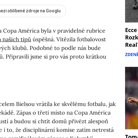
ezi oblíbené zdroje na Googlu
Ecce
a Copa América byla v pravidelné rubrice
Rozk
a našich tipů
úspěšná. Vítězila fotbalovost
Real
ivých klubů. Podobné to podle nás bude
ZDEN
ů. Připravili jsme si pro vás proto krátkou
lem Bielsou vrátila ke skvělému fotbalu, jak
dekádě. Zápas o třetí místo na Copa América
stí a budou si chtít domů přivézt alespoň
i to, že disciplinární komise zatím netrestá
Tomá