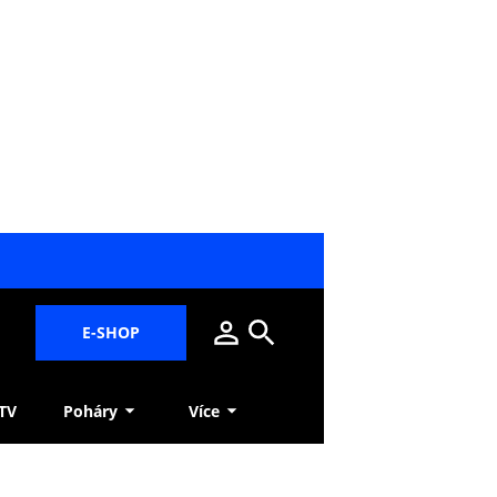
E-SHOP
 TV
Poháry
Více