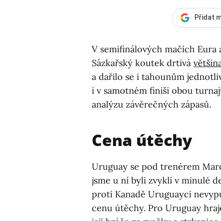
Přidat m
V semifinálových mačích Eura 
Sázkařský koutek drtivá
většin
a dařilo se i tahounům jednotl
i v samotném finiši obou turnaj
analýzu závěrečných zápasů.
Cena útěchy
Uruguay se pod trenérem Marce
jsme u ní byli zvyklí v minulé 
proti Kanadě Uruguayci nevypu
cenu útěchy. Pro Uruguay hraje 