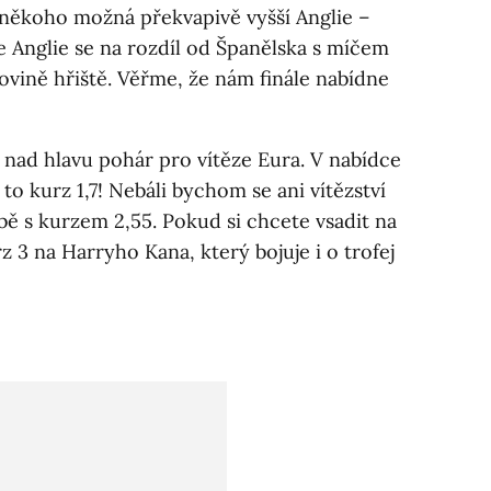
někoho možná překvapivě vyšší Anglie –
že Anglie se na rozdíl od Španělska s míčem
vině hřiště. Věřme, že nám finále nabídne
nad hlavu pohár pro vítěze Eura. V nabídce
to kurz 1,7! Nebáli bychom se ani vítězství
bě s kurzem 2,55. Pokud si chcete vsadit na
rz 3 na Harryho Kana, který bojuje i o trofej