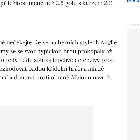
JAN 
 příležitost méně než 2,5 gólu s kurzem 2,1!
ně nečekejte, že se na herních stylech Anglie
ýmy se se svou typickou hrou prokopaly až
to tedy bude souboj trpělivé defenzivy proti
zhodovat budou křídelní hráči a mladé
ams budou mít proti obraně Albionu navrch.