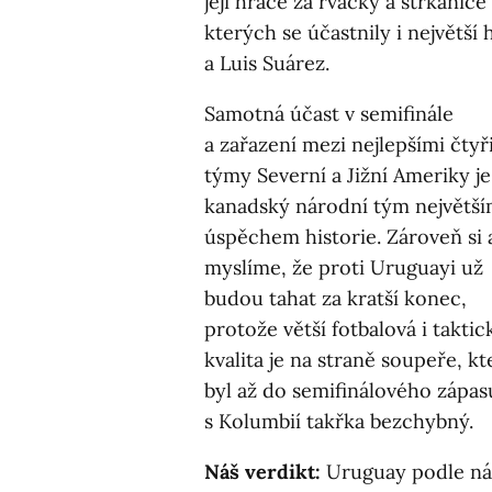
její hráče za rvačky a strkanic
kterých se účastnily i největš
a Luis Suárez.
Samotná účast v semifinále
a zařazení mezi nejlepšími čtyř
týmy Severní a Jižní Ameriky j
kanadský národní tým největš
úspěchem historie. Zároveň si 
myslíme, že proti Uruguayi už
budou tahat za kratší konec,
protože větší fotbalová i taktic
kvalita je na straně soupeře, kt
byl až do semifinálového zápas
s Kolumbií takřka bezchybný.
Náš verdikt:
Uruguay podle nás