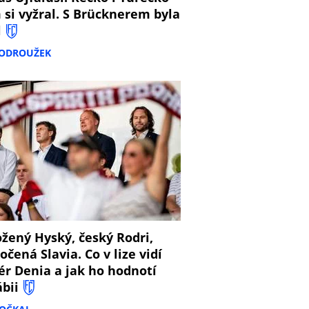
 si vyžral. S Brücknerem byla
l
PODROUŽEK
8
žený Hyský, český Rodri,
očená Slavia. Co v lize vidí
ér Denia a jak ho hodnotí
ábii