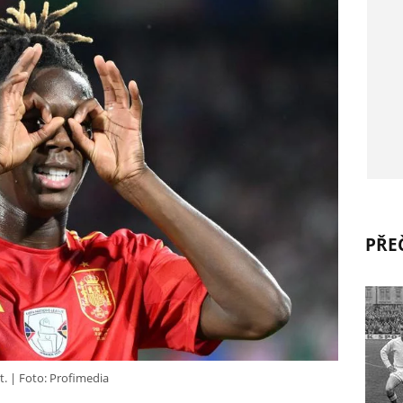
PŘEČ
t.
Foto: Profimedia