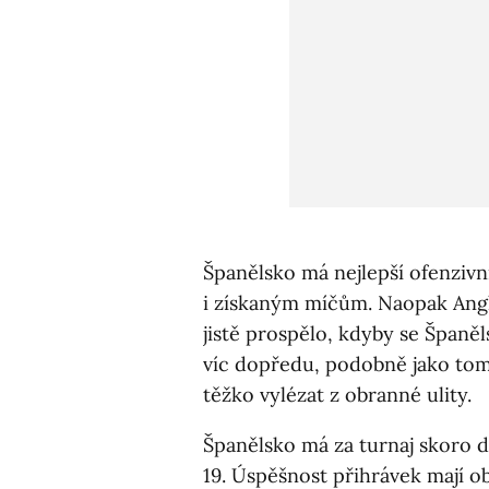
Španělsko má nejlepší ofenzivní
i získaným míčům. Naopak Angl
jistě prospělo, kdyby se Španěl
víc dopředu, podobně jako tom
těžko vylézat z obranné ulity.
Španělsko má za turnaj skoro dv
19. Úspěšnost přihrávek mají 