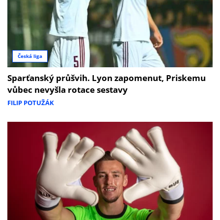
Česká liga
Sparťanský průšvih. Lyon zapomenut, Priskemu
vůbec nevyšla rotace sestavy
FILIP POTUŽÁK