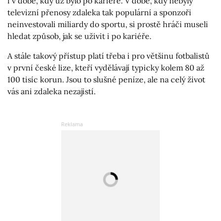
i v době, kdy už bylo po kariéře. V době, kdy nebyly
televizní přenosy zdaleka tak populární a sponzoři
neinvestovali miliardy do sportu, si prostě hráči museli
hledat způsob, jak se uživit i po kariéře.
A stále takový přístup platí třeba i pro většinu fotbalistů
v první české lize, kteří vydělávají typicky kolem 80 až
100 tisíc korun. Jsou to slušné peníze, ale na celý život
vás ani zdaleka nezajistí.