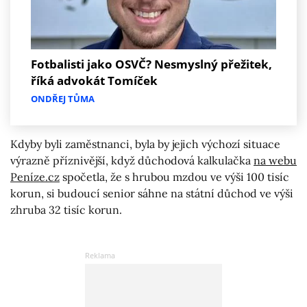
Fotbalisti jako OSVČ? Nesmyslný přežitek,
říká advokát Tomíček
ONDŘEJ TŮMA
Kdyby byli zaměstnanci, byla by jejich výchozí situace
výrazně příznivější, když důchodová kalkulačka
na webu
Peníze.cz
spočetla, že s hrubou mzdou ve výši 100 tisíc
korun, si budoucí senior sáhne na státní důchod ve výši
zhruba 32 tisíc korun.