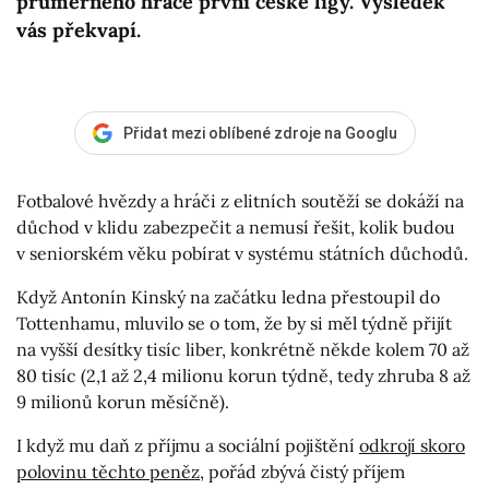
průměrného hráče první české ligy. Výsledek
vás překvapí.
Přidat mezi oblíbené zdroje na Googlu
Fotbalové hvězdy a hráči z elitních soutěží se dokáží na
důchod v klidu zabezpečit a nemusí řešit, kolik budou
v seniorském věku pobírat v systému státních důchodů.
Když Antonín Kinský na začátku ledna přestoupil do
Tottenhamu, mluvilo se o tom, že by si měl týdně přijít
na vyšší desítky tisíc liber, konkrétně někde kolem 70 až
80 tisíc (2,1 až 2,4 milionu korun týdně, tedy zhruba 8 až
9 milionů korun měsíčně).
I když mu daň z příjmu a sociální pojištění
odkrojí skoro
polovinu těchto peněz
, pořád zbývá čistý příjem