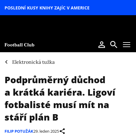
POSLEDNÍ KUSY KNIHY ZAJÍC V AMERICE
LETNÍ
SPECIÁL
Elektronická tužka
Podprůměrný důchod
a krátká kariéra. Ligoví
fotbalisté musí mít na
stáří plán B
FILIP POTUŽÁK
29. leden 2025