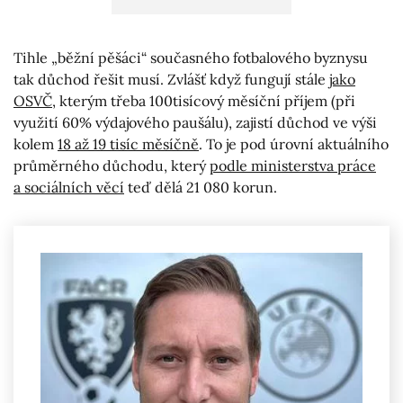
Tihle „běžní pěšáci“ současného fotbalového byznysu
tak důchod řešit musí. Zvlášť když fungují stále
jako
OSVČ
, kterým třeba 100tisícový měsíční příjem (při
využití 60% výdajového paušálu), zajistí důchod ve výši
kolem
18 až 19 tisíc měsíčně
. To je pod úrovní aktuálního
průměrného důchodu, který
podle ministerstva práce
a sociálních věcí
teď dělá 21 080 korun.