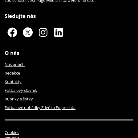
společností Next Page Media s.r.o. a Heroine s.r.o.
Sledujte nás
O nás
Náš příběh
Redakce
Kontakty
Fotbalový slovník
Rubriky a štítky
Fotbalové pohádky Zdeňka Folprechta
Cookies