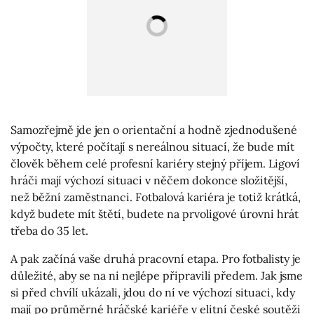
Samozřejmě jde jen o orientační a hodně zjednodušené
výpočty, které počítají s nereálnou situací, že bude mít
člověk během celé profesní kariéry stejný příjem. Ligoví
hráči mají výchozí situaci v něčem dokonce složitější,
než běžní zaměstnanci. Fotbalová kariéra je totiž krátká,
když budete mít štětí, budete na prvoligové úrovni hrát
třeba do 35 let.
A pak začíná vaše druhá pracovní etapa. Pro fotbalisty je
důležité, aby se na ni nejlépe připravili předem. Jak jsme
si před chvílí ukázali, jdou do ní ve výchozí situaci, kdy
mají po průměrné hráčské kariéře v elitní české soutěži