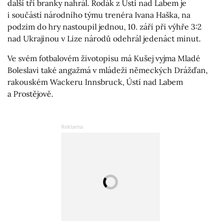
další tři branky nahrál. Rodák z Ústí nad Labem je
i součástí národního týmu trenéra Ivana Haška, na
podzim do hry nastoupil jednou, 10. září při výhře 3:2
nad Ukrajinou v Lize národů odehrál jedenáct minut.
Ve svém fotbalovém životopisu má Kušej vyjma Mladé
Boleslavi také angažmá v mládeži německých Drážďan,
rakouském Wackeru Innsbruck, Ústí nad Labem
a Prostějově.