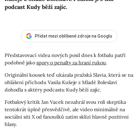
podcast Kudy běží zajíc.
Přidat mezi oblíbené zdroje na Googlu
Představovací videa nových posil dnes k fotbalu patří
podobně jako
spory o penalty za hraní rukou
.
Originální kousek teď ukázala pražská Slavia, která se na
ohlášení příchodu Vasila Kušeje z Mladé Boleslavi
dohodla s aktéry podcastu Kudy běží zajíc.
Fotbalový kritik Jan Vacek nezahrál svou roli skeptika
tentokrát úplně přesvědčivě, ale video minimálně na
sociální síti X od fanoušků zatím sklízí hlavně pozitivní
hlasy.