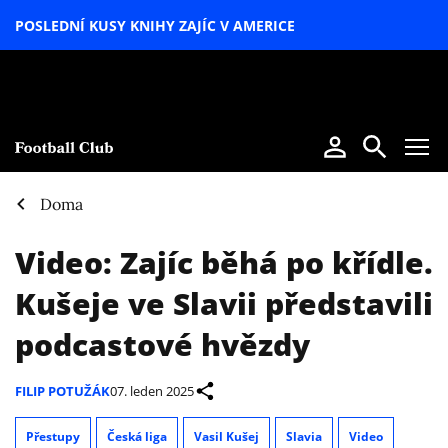
POSLEDNÍ KUSY KNIHY ZAJÍC V AMERICE
LETNÍ
SPECIÁL
Doma
Video: Zajíc běhá po křídle.
Kušeje ve Slavii představili
podcastové hvězdy
FILIP POTUŽÁK
07. leden 2025
Přestupy
Česká liga
Vasil Kušej
Slavia
Video