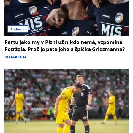
Rozhovor
Partu jako my v Plzni už nikdo nemá, vzpomíná
Petržela. Proč je pata jeho a špička Griezmanna?
REDAKCE FC