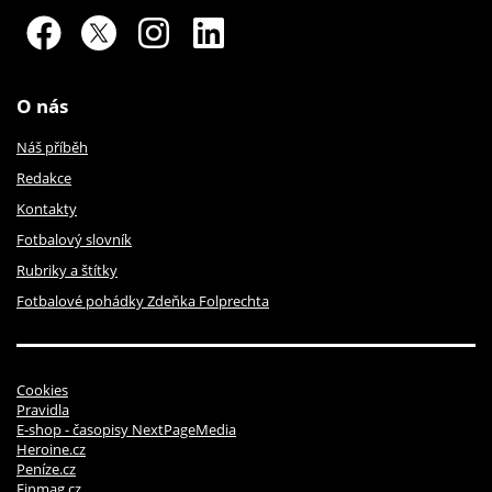
O nás
Náš příběh
Redakce
Kontakty
Fotbalový slovník
Rubriky a štítky
Fotbalové pohádky Zdeňka Folprechta
Cookies
Pravidla
E-shop - časopisy NextPageMedia
Heroine.cz
Peníze.cz
Finmag.cz