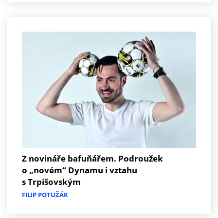
Z novináře bafuňářem. Podroužek
o „novém“ Dynamu i vztahu
s Trpišovským
FILIP POTUŽÁK