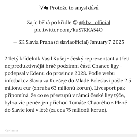
💡🐇 Protože to smysl dává
Zajíc běhá po křídle 😉
@kbz_official
pic.twitter.com/kuS7KKA54O
— SK Slavia Praha (@slaviaofficial)
January 7, 2025
24letý křídelník Vasil Kušej - český reprezentant a třetí
nejproduktivnější hráč podzimní části Chance ligy -
podepsal v Edenu do prosince 2028. Podle webu
infotbal.cz Slavia za Kuzšeje do Mladé Boleslavi pošle 2,5
milionu eur (zhruba 63 milionů korun). Livesport pak
připomíná, že co se přestupů v rámci české ligy týče,
byl za víc peněz jen příchod Tomáše Chaorého z Plzně
do Slavie loni v létě (za cca 75 milionů korun).