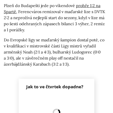
Plzeň do Budapešti jede po víkendové
prohře 1:2 na
Spartě
, Ferencváros remizoval v maďarské lize s DVTK
2:2 a neprožívá nejlepší start do sezony, když v lize má
po šesti odehraných zápasech bilanci 3 výher, 2 remíz
a 1 porážky.
Do Evropské ligy se maďarský šampion dostal poté, co
v kvalifikaci v mistrovské části Ligy mistrů vyřadil
arménský Noah (2:1 a 4:3), bulharský Ludogorec (0:0
a 3:0), ale v závěrečném play off nestačil na
ázerbájdžánský Karabach (3:2 a 1:3).
Jak to ve čtvrtek dopadne?