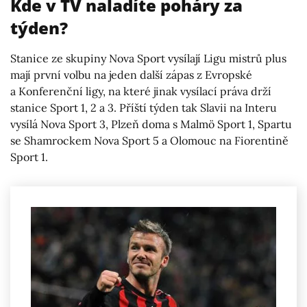
Kde v TV naladíte poháry za
týden?
Stanice ze skupiny Nova Sport vysílají Ligu mistrů plus
mají první volbu na jeden další zápas z Evropské
a Konferenční ligy, na které jinak vysílací práva drží
stanice Sport 1, 2 a 3. Příští týden tak Slavii na Interu
vysílá Nova Sport 3, Plzeň doma s Malmö Sport 1, Spartu
se Shamrockem Nova Sport 5 a Olomouc na Fiorentině
Sport 1.