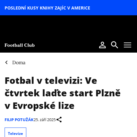
POSLEDNÍ KUSY KNIHY ZAJÍC V AMERICE
LETNÍ
SPECIÁL
Doma
Fotbal v televizi: Ve
čtvrtek laďte start Plzně
v Evropské lize
FILIP POTUŽÁK
25. září 2025
Televize