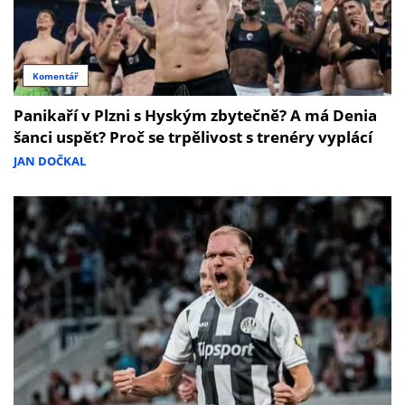
Komentář
Panikaří v Plzni s Hyským zbytečně? A má Denia
šanci uspět? Proč se trpělivost s trenéry vyplácí
JAN DOČKAL