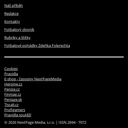
Náš příběh
Redakce
Kontakty
Fotbalový slovník
Rubriky a štítky
Fotbalové pohádky Zdeňka Folprechta
Cookies
Pravidla
E-shop - časopisy NextPageMedia
Heroine.cz
Peníze.cz
Finmag.cz
Peniaze.sk
Tiscali.cz
Profigamers
Pravidla soutěží
© 2026 NextPage Media, s.r.o. | ISSN 2694 - 7072