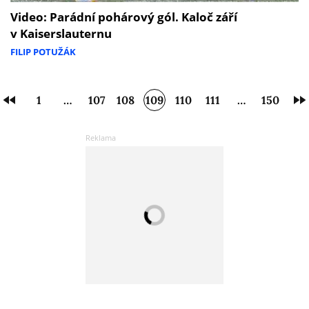
Video: Parádní pohárový gól. Kaloč září
v Kaiserslauternu
FILIP POTUŽÁK
1
…
107
108
109
110
111
…
150