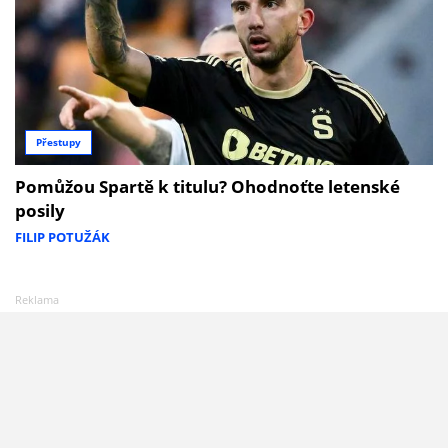
Přestupy
Pomůžou Spartě k titulu? Ohodnoťte letenské
posily
FILIP POTUŽÁK