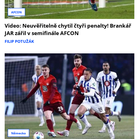
AFCON
Video: Neuvěřitelně chytil čtyři penalty! Brankář
JAR zářil v semifinále AFCON
FILIP POTUŽÁK
Německo