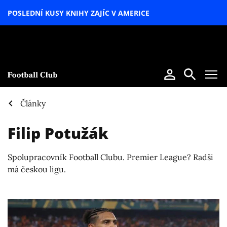
POSLEDNÍ KUSY KNIHY ZAJÍC V AMERICE
LETNÍ
SPECIÁL
Články
Filip Potužák
Spolupracovník Football Clubu. Premier League? Radši
má českou ligu.