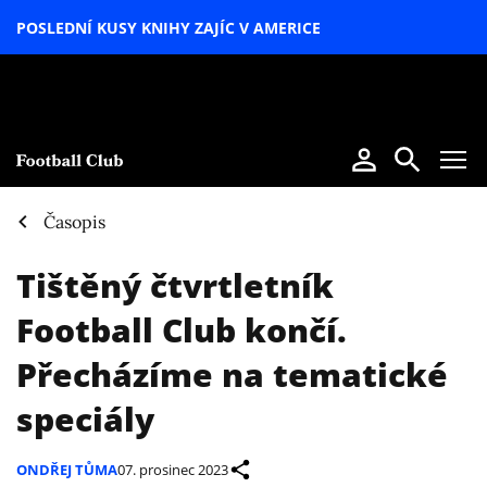
POSLEDNÍ KUSY KNIHY ZAJÍC V AMERICE
LETNÍ
SPECIÁL
Časopis
Tištěný čtvrtletník
Football Club končí.
Přecházíme na tematické
speciály
ONDŘEJ TŮMA
07. prosinec 2023