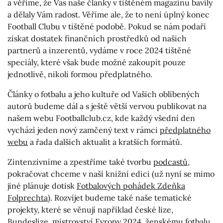
a věříme, že Vás naše články v tištěném magazínu bavily
a dělaly Vám radost. Věříme ale, že to není úplný konec
Football Clubu v tištěné podobě. Pokud se nám podaří
získat dostatek finančních prostředků od našich
partnerů a inzerentů, vydáme v roce 2024 tištěné
speciály, které však bude možné zakoupit pouze
jednotlivě, nikoli formou předplatného.
Články o fotbalu a jeho kultuře od Vašich oblíbených
autorů budeme dál a s ještě větší vervou publikovat na
našem webu Footballclub.cz, kde každý všední den
vychází jeden nový zamčený text v rámci
předplatného
webu
a řada dalších aktualit a kratších formátů.
Zintenzivníme a zpestříme také tvorbu
podcastů
,
pokračovat chceme v naší knižní edici (už nyní se mimo
jiné plánuje dotisk
Fotbalových pohádek Zdeňka
Folprechta
). Rozvíjet budeme také naše tematické
projekty, které se věnují například české lize,
Bundeslize,
mistrovství Evropy 2024
,
ženskému fotbalu
,