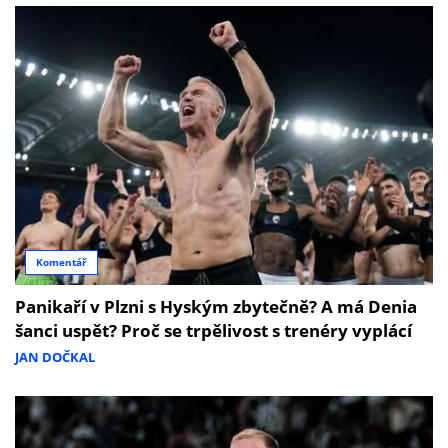
Komentář
Panikaří v Plzni s Hyským zbytečně? A má Denia
šanci uspět? Proč se trpělivost s trenéry vyplácí
JAN DOČKAL