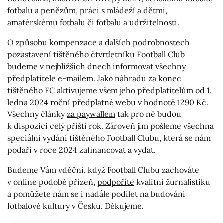
fotbalu a penězům,
práci s mládeží a dětmi
,
amatérskému fotbalu
či
fotbalu a udržitelnosti
.
O způsobu kompenzace a dalších podrobnostech
pozastavení tištěného čtvrtletníku Football Club
budeme v nejbližších dnech informovat všechny
předplatitele e-mailem. Jako náhradu za konec
tištěného FC aktivujeme všem jeho předplatitelům od 1.
ledna 2024 roční předplatné webu v hodnotě 1290 Kč.
Všechny články
za paywallem
tak pro ně budou
k dispozici celý příští rok. Zároveň jim pošleme všechna
speciální vydání tištěného Football Clubu, která se nám
podaří v roce 2024 zafinancovat a vydat.
Budeme Vám vděční, když Football Clubu zachováte
v online podobě přízeň,
podpoříte
kvalitní žurnalistiku
a pomůžete nám se i nadále podílet na budování
fotbalové kultury v Česku. Děkujeme.