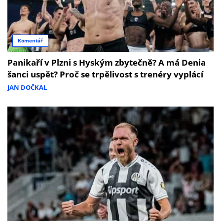
Komentář
Panikaří v Plzni s Hyským zbytečně? A má Denia
šanci uspět? Proč se trpělivost s trenéry vyplácí
JAN DOČKAL