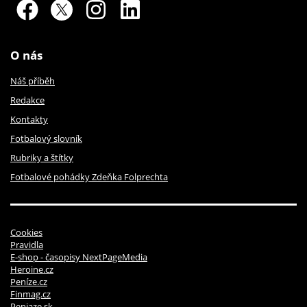
O nás
Náš příběh
Redakce
Kontakty
Fotbalový slovník
Rubriky a štítky
Fotbalové pohádky Zdeňka Folprechta
Cookies
Pravidla
E-shop - časopisy NextPageMedia
Heroine.cz
Peníze.cz
Finmag.cz
Peniaze.sk