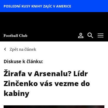
POSLEDNÍ KUSY KNIHY ZAJÍC V AMERICE
LETNÍ
SPECIÁL
Zpět na článek
Diskuse k článku:
Žirafa v Arsenalu? Lídr
Zinčenko vás vezme do
kabiny