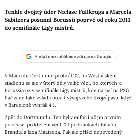
Tenhle dvojitý úder Niclase Füllkruga a Marcela
Sabitzera posunul Borussii poprvé od roku 2013
do semifinále Ligy mistrů.
Přidat mezi oblíbené zdroje na Googlu
V Madridu Dortmund prohrál 1:2, na Westfálském
stadionu se ale v úterý děly velké věci, po kterých je
Borussia už v semifinále Ligy mistrů, kde narazí na PSG.
Pařížané také zvládli otočit vývoj svého dvojzápasu, když
v Barceloně vyhráli 4:1.
Zpět do Dortmundu. Ten byl v euforii už po prvním
poločase, po kterém vedl 2:0 po brankách Juliana
Brandta a Iana Maatsena. Pak ale přišel nepovedený