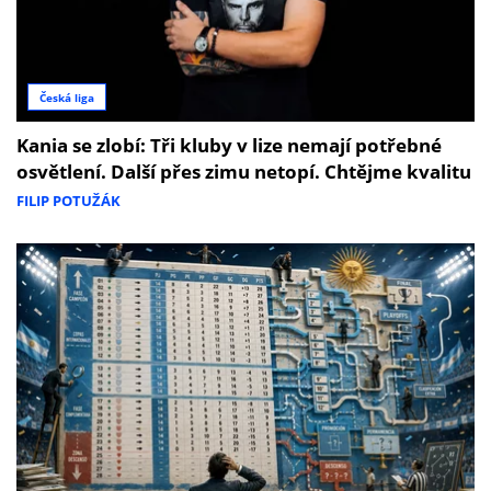
Česká liga
Kania se zlobí: Tři kluby v lize nemají potřebné
osvětlení. Další přes zimu netopí. Chtějme kvalitu
FILIP POTUŽÁK