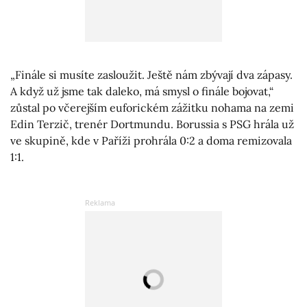
„Finále si musíte zasloužit. Ještě nám zbývají dva zápasy.
A když už jsme tak daleko, má smysl o finále bojovat,“
zůstal po včerejším euforickém zážitku nohama na zemi
Edin Terzič, trenér Dortmundu. Borussia s PSG hrála už
ve skupině, kde v Paříži prohrála 0:2 a doma remizovala
1:1.