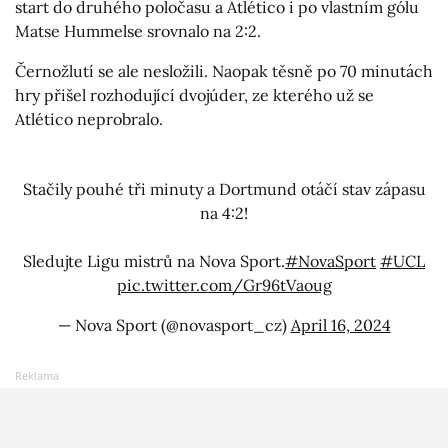
start do druhého poločasu a Atlético i po vlastním gólu
Matse Hummelse srovnalo na 2:2.
Černožlutí se ale nesložili. Naopak těsně po 70 minutách
hry přišel rozhodující dvojúder, ze kterého už se
Atlético neprobralo.
Stačily pouhé tři minuty a Dortmund otáčí stav zápasu
na 4:2!
Sledujte Ligu mistrů na Nova Sport.
#NovaSport
#UCL
pic.twitter.com/Gr96tVaoug
— Nova Sport (@novasport_cz)
April 16, 2024