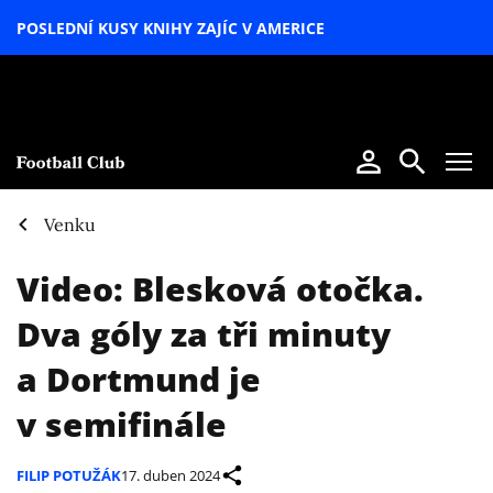
POSLEDNÍ KUSY KNIHY ZAJÍC V AMERICE
LETNÍ
SPECIÁL
Venku
Video: Blesková otočka.
Dva góly za tři minuty
a Dortmund je
v semifinále
FILIP POTUŽÁK
17. duben 2024