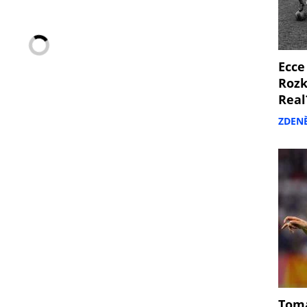
Ecce
Rozk
Real
ZDEN
Tomá