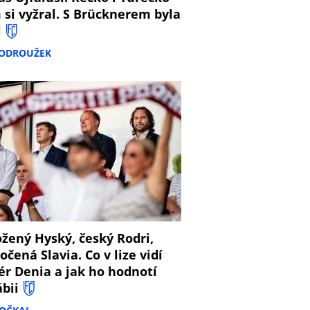
 si vyžral. S Brücknerem byla
l
PODROUŽEK
8
žený Hyský, český Rodri,
očená Slavia. Co v lize vidí
ér Denia a jak ho hodnotí
ábii