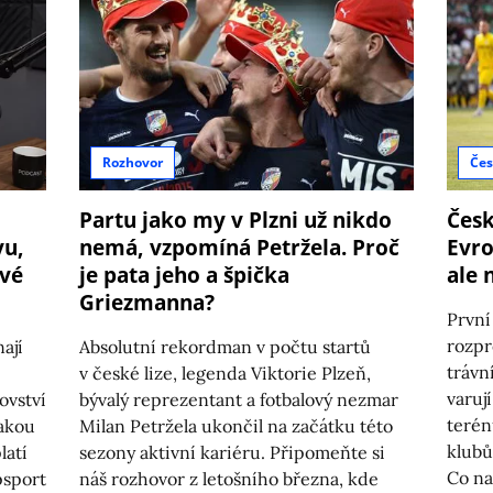
Rozhovor
Čes
Partu jako my v Plzni už nikdo
Česk
vu,
nemá, vzpomíná Petržela. Proč
Evro
ové
je pata jeho a špička
ale 
Griezmanna?
První
rozpr
ají
Absolutní rekordman v počtu startů
trávn
v české lize, legenda Viktorie Plzeň,
varuj
ovství
bývalý reprezentant a fotbalový nezmar
terén
jakou
Milan Petržela ukončil na začátku této
klubů
latí
sezony aktivní kariéru. Připomeňte si
Co na 
psport
náš rozhovor z letošního března, kde