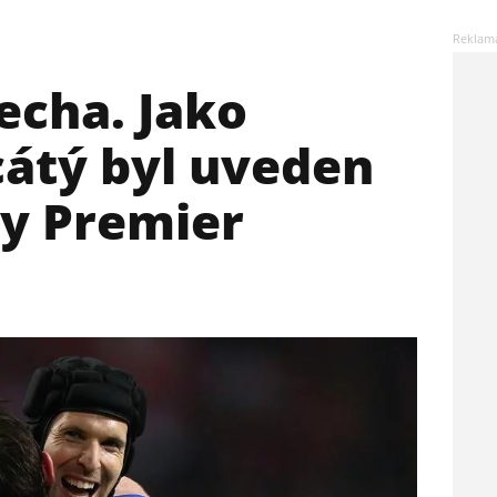
echa. Jako
cátý byl uveden
vy Premier