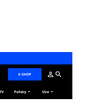
E-SHOP
 TV
Poháry
Více