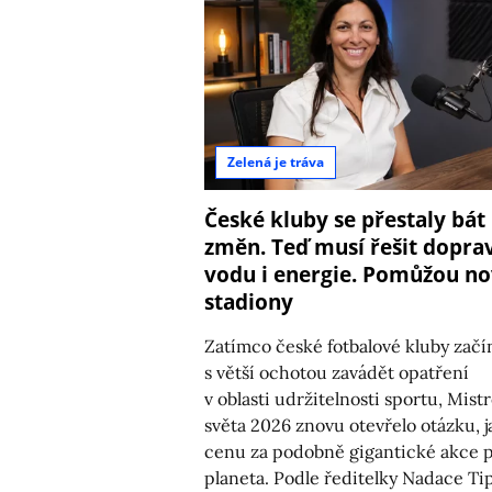
Zelená je tráva
České kluby se přestaly bát
změn. Teď musí řešit dopra
vodu i energie. Pomůžou n
stadiony
Zatímco české fotbalové kluby začín
s větší ochotou zavádět opatření
v oblasti udržitelnosti sportu, Mistr
světa 2026 znovu otevřelo otázku, 
cenu za podobně gigantické akce p
planeta. Podle ředitelky Nadace Ti