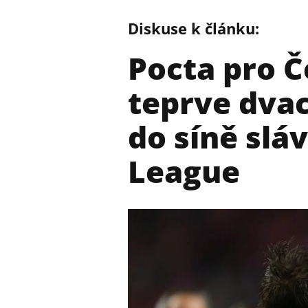
Diskuse k článku:
Pocta pro Č
teprve dva
do síně slá
League