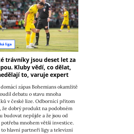
ká liga
é trávníky jsou deset let za
pou. Kluby vědí, co dělat,
nedělají to, varuje expert
 domácí zápas Bohemians okamžitě
oudil debatu o stavu mnoha
íků v české lize. Odbornící přitom
í, že dobrý produkt na podobném
u budovat nepůjde a že jsou od
 potřeba mnohem větší investice.
to hlavní partneři ligy a televizní