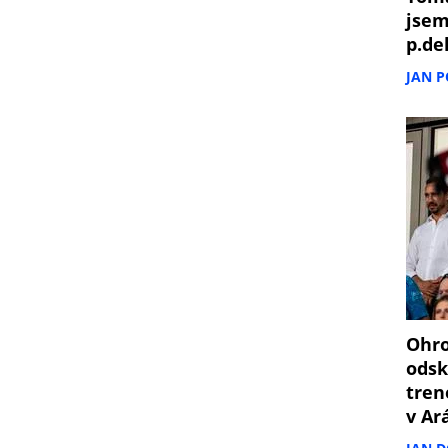
jsem
p.de
JAN 
Ohro
odsk
tren
v Ar