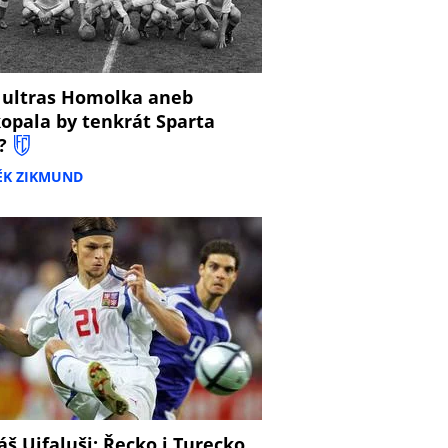
 ultras Homolka aneb
opala by tenkrát Sparta
?
ĚK ZIKMUND
š Ujfaluši: Řecko i Turecko