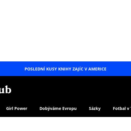
POSLEDNÍ KUSY KNIHY ZAJÍC V AMERICE
LETNÍ
SPECIÁL
Girl Power
Dobýváme Evropu
Sázky
Fotbal v