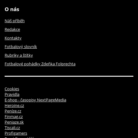
O nás
Náš příběh
Redakce
Kontakty
Fotbalový slovník
Rubriky a štítky
Fotbalové pohádky Zdeňka Folprechta
Cookies
Pravidla
E-shop - časopisy NextPageMedia
Heroine.cz
Peníze.cz
Finmag.cz
Peniaze.sk
Tiscali.cz
Profigamers