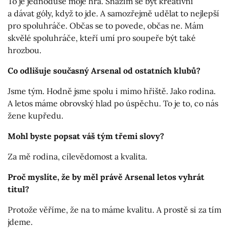
To je jednoduše moje hra. Snažím se být kreativní
a dávat góly, když to jde. A samozřejmě udělat to nejlepší
pro spoluhráče. Občas se to povede, občas ne. Mám
skvělé spoluhráče, kteří umí pro soupeře být také
hrozbou.
Co odlišuje současný Arsenal od ostatních klubů?
Jsme tým. Hodně jsme spolu i mimo hřiště. Jako rodina.
A letos máme obrovský hlad po úspěchu. To je to, co nás
žene kupředu.
Mohl byste popsat váš tým třemi slovy?
Za mě rodina, cílevědomost a kvalita.
Proč myslíte, že by měl právě Arsenal letos vyhrát
titul?
Protože věříme, že na to máme kvalitu. A prostě si za tím
jdeme.