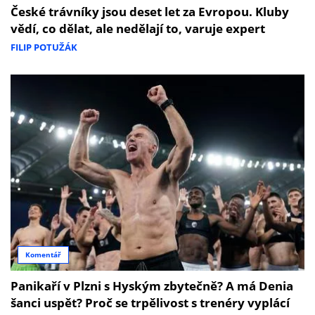
České trávníky jsou deset let za Evropou. Kluby
vědí, co dělat, ale nedělají to, varuje expert
FILIP POTUŽÁK
Komentář
Panikaří v Plzni s Hyským zbytečně? A má Denia
šanci uspět? Proč se trpělivost s trenéry vyplácí