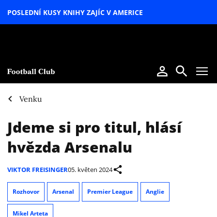
POSLEDNÍ KUSY KNIHY ZAJÍC V AMERICE
LETNÍ
SPECIÁL
Venku
Jdeme si pro titul, hlásí
hvězda Arsenalu
VIKTOR FREISINGER
05. květen 2024
Rozhovor
Arsenal
Premier League
Anglie
Mikel Arteta