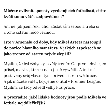
Můžete ovlivnit spousty vyrůstajících fotbalistů, cítíte
kvůli tomu větší zodpovědnost?
Ani ne, jak jsem řekl, chci zůstat sám sebou a třeba si
z toho ostatní něco vezmou.
Jste v Arsenalu od doby, kdy Mikel Arteta nastoupil
do pozice hlavního manažera. V jakých aspektech se
jako trenér od startu nejvíc zlepšil?
Myslím, že byl vždycky skvělý trenér. Od první chvíle, co
přišel, má vizi, kterou nám jasně vysvětlil. A teď má
postavený svůj vlastní tým, přivedl si sem své hráče.
A jak můžete vidět, bojujeme o titul v Premier League.
Myslím, že tady odvedl velký kus práce.
A prozradíte, jaké lidské hodnoty jsou podle Mikela ve
fotbale nejdůležitější?