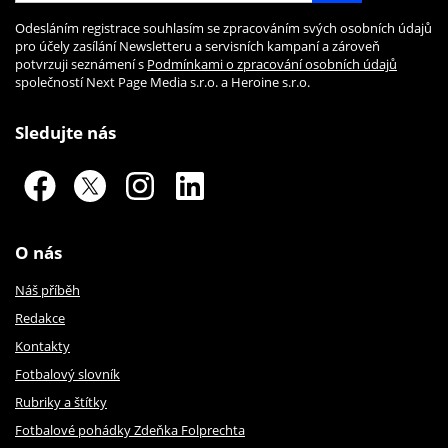
Odesláním registrace souhlasím se zpracováním svých osobních údajů
pro účely zasílání Newsletteru a servisních kampaní a zároveň
potvrzuji seznámení s
Podmínkami o zpracování osobních údajů
společností Next Page Media s.r.o. a Heroine s.r.o.
Sledujte nás
O nás
Náš příběh
Redakce
Kontakty
Fotbalový slovník
Rubriky a štítky
Fotbalové pohádky Zdeňka Folprechta