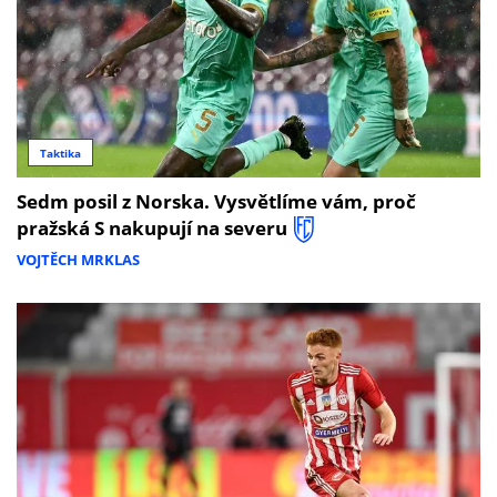
Taktika
Sedm posil z Norska. Vysvětlíme vám, proč
pražská S nakupují na severu
VOJTĚCH MRKLAS