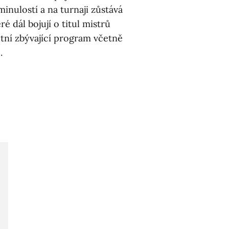
minulostí a na turnaji zůstává
é dál bojují o titul mistrů
etní zbývající program včetně
.
8