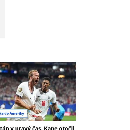
ta do Ameriky
tán v pravý čas. Kane otočil