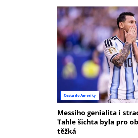
Cesta do Ameriky
Messiho genialita i stra
Tahle šichta byla pro o
těžká