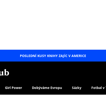
POSLEDNÍ KUSY KNIHY ZAJÍC V AMERICE
LETNÍ
SPECIÁL
Girl Power
Dobýváme Evropu
Sázky
Fotbal v