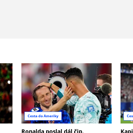
Cesta do Ameriky
Ces
Ronalda poslal dál čip.
Kapi