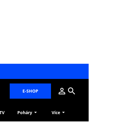
E-SHOP
 TV
Poháry
Více