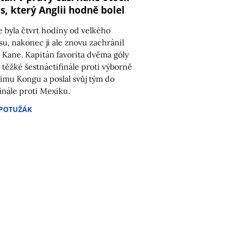
s, který Anglii hodně bolel
e byla čtvrt hodiny od velkého
su, nakonec ji ale znovu zachránil
 Kane. Kapitán favorita dvěma góly
l těžké šestnáctifinále proti výborně
címu Kongu a poslal svůj tým do
inále proti Mexiku.
 POTUŽÁK