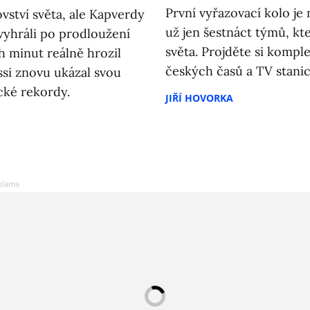
První vyřazovací kolo je 
ovství světa, ale Kapverdy
už jen šestnáct týmů, kter
 vyhráli po prodloužení
světa. Projděte si kompl
h minut reálně hrozil
českých časů a TV stanic
ssi znovu ukázal svou
ické rekordy.
JIŘÍ HOVORKA