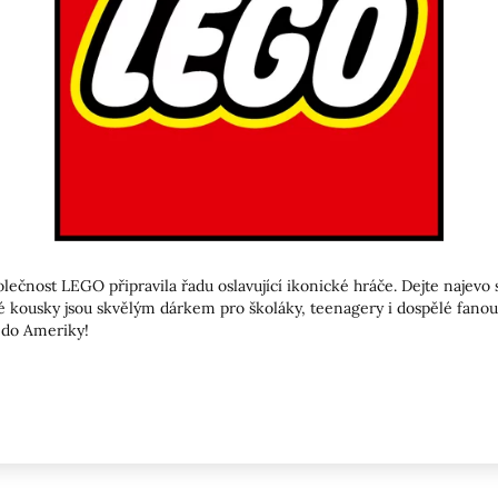
polečnost LEGO připravila řadu oslavující ikonické hráče. Dejte naje
ské kousky jsou skvělým dárkem pro školáky, teenagery i dospělé fan
 do Ameriky!