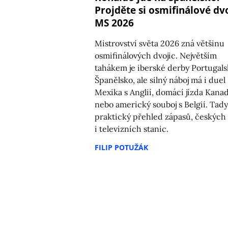
Projděte si osmifinálové dv
MS 2026
Mistrovství světa 2026 zná většinu
osmifinálových dvojic. Největším
tahákem je iberské derby Portugals
Španělsko, ale silný náboj má i duel
Mexika s Anglií, domácí jízda Kana
nebo americký souboj s Belgií. Tady
praktický přehled zápasů, českých
i televizních stanic.
FILIP POTUŽÁK