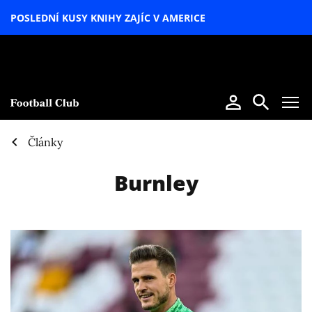
POSLEDNÍ KUSY KNIHY ZAJÍC V AMERICE
LETNÍ
SPECIÁL
Články
Burnley