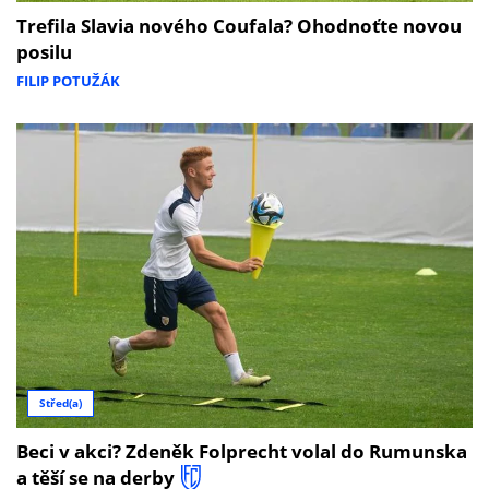
Trefila Slavia nového Coufala? Ohodnoťte novou
posilu
FILIP POTUŽÁK
Střed(a)
Beci v akci? Zdeněk Folprecht volal do Rumunska
a těší se na derby