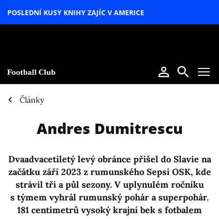
POSLEDNÍ KUSY KNIHY ZAJÍC V AMERICE
LETNÍ
SPECIÁL
Články
Andres Dumitrescu
Dvaadvacetiletý levý obránce přišel do Slavie na
začátku září 2023 z rumunského Sepsi OSK, kde
strávil tři a půl sezony. V uplynulém ročníku
s týmem vyhrál rumunský pohár a superpohár.
181 centimetrů vysoký krajní bek s fotbalem