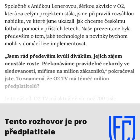
Společně s Aničkou Lenerovou, šéfkou akvizic v O2,
která za celým projektem stála, jsme připravili rozsáhlou
nabídku, ve které jsme ukázali, jak chceme českému
fotbalu pomoci v příštích letech. Naše prezentace byla
především o tom, jaké technologie a novinky bychom
mohli v domácí lize implementovat.
„Jsem rád především kvůli divákům, jejich zájem
neustále roste. Překonáváme pravidelně rekordy ve
sledovanosti, míříme na milion zákazníků,“ pokračoval
jste. To znamená, že O2 TV má téměř milion
předplatitelů?
Je to náš cíl. O2 TV má aktuálně víc než 700 tisíc
aktivních zákazníků. Máme radost, že počet diváků
kontinuálně roste.
Tento rozhovor je pro
předplatitele