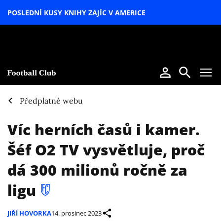
POSLEDNÍ KUSY KNIHY ZAJÍC V AMERICE
LETNÍ
SPECIÁL
Předplatné webu
Víc herních časů i kamer.
Šéf O2 TV vysvětluje, proč
dá 300 milionů ročně za
ligu
JIŘÍ HOVORKA
14. prosinec 2023