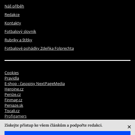
Náš příběh
Redakce
Kontakty
Fotbalový slovník
Rubriky a štítky
Fotbalové pohádky Zdeňka Folprechta
Cookies
Pravidla
E-shop - časopisy NextPageMedia
Heroine.cz
Peníze.cz
Finmag.cz
Peniaze.sk
Tiscali.cz
Profigamers
Pravidla soutěží
Získejte přístup ke všem článkům a podpořte redakci.
© 2026 NextPage Media, s.r.o. | ISSN 2694 - 7072