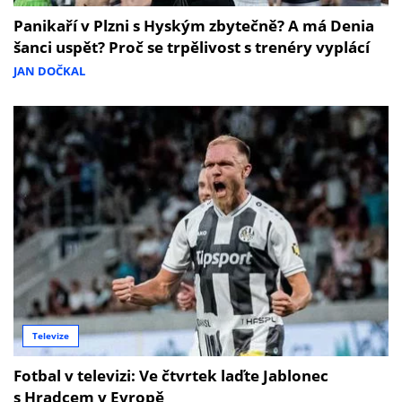
Panikaří v Plzni s Hyským zbytečně? A má Denia
šanci uspět? Proč se trpělivost s trenéry vyplácí
JAN DOČKAL
Televize
Fotbal v televizi: Ve čtvrtek laďte Jablonec
s Hradcem v Evropě