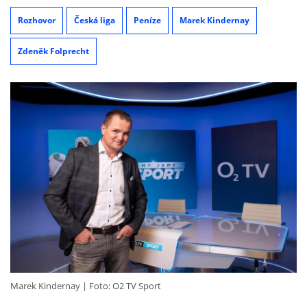
Rozhovor
Česká liga
Peníze
Marek Kindernay
Zdeněk Folprecht
Marek Kindernay
Foto: O2 TV Sport