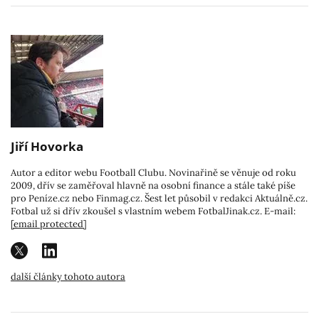
Jiří Hovorka
Autor a editor webu Football Clubu. Novinařině se věnuje od roku
2009, dřív se zaměřoval hlavně na osobní finance a stále také píše
pro Peníze.cz nebo Finmag.cz. Šest let působil v redakci Aktuálně.cz.
Fotbal už si dřív zkoušel s vlastním webem FotbalJinak.cz. E-mail:
[email protected]
další články tohoto autora