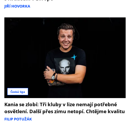
JIŘÍ HOVORKA
Česká liga
Kania se zlobí: Tři kluby v lize nemají potřebné
osvětlení. Další přes zimu netopí. Chtějme kvalitu
FILIP POTUŽÁK