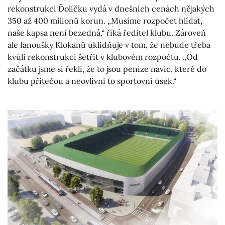
rekonstrukci Ďolíčku vydá v dnešních cenách nějakých
350 až 400 milionů korun. „Musíme rozpočet hlídat,
naše kapsa není bezedná,“ říká ředitel klubu. Zároveň
ale fanoušky Klokanů uklidňuje v tom, že nebude třeba
kvůli rekonstrukci šetřit v klubovém rozpočtu. „Od
začátku jsme si řekli, že to jsou peníze navíc, které do
klubu přitečou a neovlivní to sportovní úsek.“