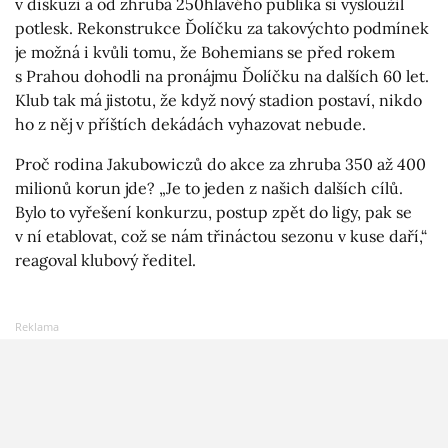
v diskuzi a od zhruba 250hlavého publika si vysloužil
potlesk. Rekonstrukce Ďolíčku za takovýchto podmínek
je možná i kvůli tomu, že Bohemians se před rokem
s Prahou dohodli na pronájmu Ďolíčku na dalších 60 let.
Klub tak má jistotu, že když nový stadion postaví, nikdo
ho z něj v příštích dekádách vyhazovat nebude.
Proč rodina Jakubowiczů do akce za zhruba 350 až 400
milionů korun jde? „Je to jeden z našich dalších cílů.
Bylo to vyřešení konkurzu, postup zpět do ligy, pak se
v ní etablovat, což se nám třináctou sezonu v kuse daří,“
reagoval klubový ředitel.