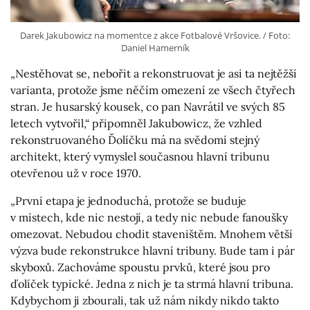
Darek Jakubowicz na momentce z akce Fotbalové Vršovice. / Foto:
Daniel Hamerník
„Nestěhovat se, nebořit a rekonstruovat je asi ta nejtěžší
varianta, protože jsme něčím omezení ze všech čtyřech
stran. Je husarský kousek, co pan Navrátil ve svých 85
letech vytvořil,“ připomněl Jakubowicz, že vzhled
rekonstruovaného Ďolíčku má na svědomí stejný
architekt, který vymyslel současnou hlavní tribunu
otevřenou už v roce 1970.
„První etapa je jednoduchá, protože se buduje
v místech, kde nic nestojí, a tedy nic nebude fanoušky
omezovat. Nebudou chodit staveništěm. Mnohem větší
výzva bude rekonstrukce hlavní tribuny. Bude tam i pár
skyboxů. Zachováme spoustu prvků, které jsou pro
ďolíček typické. Jedna z nich je ta strmá hlavní tribuna.
Kdybychom ji zbourali, tak už nám nikdy nikdo takto