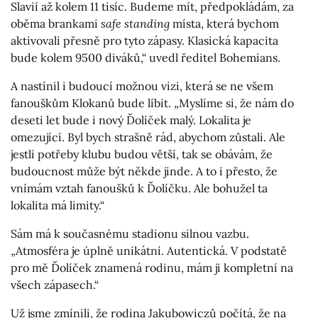
Slavií až kolem 11 tisíc. Budeme mít, předpokládám, za
oběma brankami
safe standing
místa, která bychom
aktivovali přesně pro tyto zápasy. Klasická kapacita
bude kolem 9500 diváků,“ uvedl ředitel Bohemians.
A nastínil i budoucí možnou vizi, která se ne všem
fanouškům Klokanů bude líbit. „Myslíme si, že nám do
deseti let bude i nový Ďolíček malý. Lokalita je
omezující. Byl bych strašně rád, abychom zůstali. Ale
jestli potřeby klubu budou větší, tak se obávám, že
budoucnost může být někde jinde. A to i přesto, že
vnímám vztah fanoušků k Ďolíčku. Ale bohužel ta
lokalita má limity.“
Sám má k současnému stadionu silnou vazbu.
„Atmosféra je úplně unikátní. Autentická. V podstatě
pro mě Ďolíček znamená rodinu, mám ji kompletní na
všech zápasech.“
Už jsme zmínili, že rodina Jakubowiczů počítá, že na