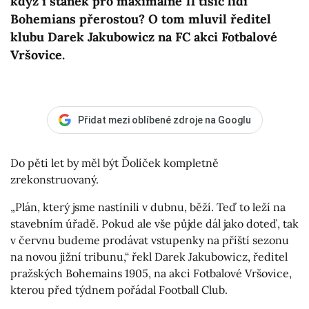
když i stánek pro maximálně 11 tisíc lidí
Bohemians přerostou? O tom mluvil ředitel
klubu Darek Jakubowicz na FC akci Fotbalové
Vršovice.
Přidat mezi oblíbené zdroje na Googlu
Do pěti let by měl být Ďolíček kompletně
zrekonstruovaný.
„Plán, který jsme nastínili v dubnu, běží. Teď to leží na
stavebním úřadě. Pokud ale vše půjde dál jako doteď, tak
v červnu budeme prodávat vstupenky na příští sezonu
na novou jižní tribunu,“ řekl Darek Jakubowicz, ředitel
pražských Bohemains 1905, na akci Fotbalové Vršovice,
kterou před týdnem pořádal Football Club.