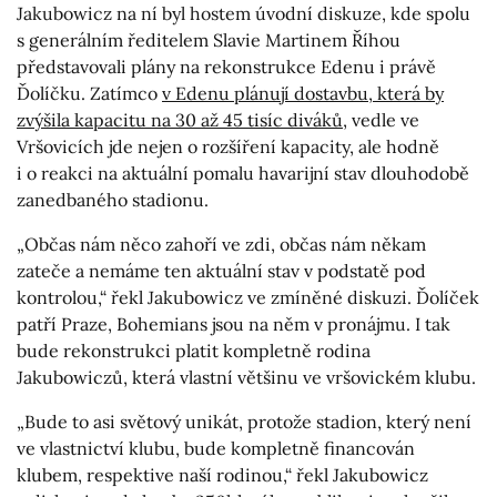
Jakubowicz na ní byl hostem úvodní diskuze, kde spolu
s generálním ředitelem Slavie Martinem Říhou
představovali plány na rekonstrukce Edenu i právě
Ďolíčku. Zatímco
v Edenu plánují dostavbu, která by
zvýšila kapacitu na 30 až 45 tisíc diváků
, vedle ve
Vršovicích jde nejen o rozšíření kapacity, ale hodně
i o reakci na aktuální pomalu havarijní stav dlouhodobě
zanedbaného stadionu.
„Občas nám něco zahoří ve zdi, občas nám někam
zateče a nemáme ten aktuální stav v podstatě pod
kontrolou,“ řekl Jakubowicz ve zmíněné diskuzi. Ďolíček
patří Praze, Bohemians jsou na něm v pronájmu. I tak
bude rekonstrukci platit kompletně rodina
Jakubowiczů, která vlastní většinu ve vršovickém klubu.
„Bude to asi světový unikát, protože stadion, který není
ve vlastnictví klubu, bude kompletně financován
klubem, respektive naší rodinou,“ řekl Jakubowicz