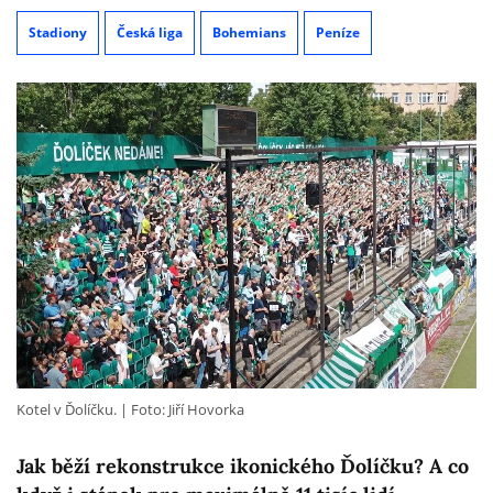
Stadiony
Česká liga
Bohemians
Peníze
Kotel v Ďolíčku.
Foto: Jiří Hovorka
Jak běží rekonstrukce ikonického Ďolíčku? A co