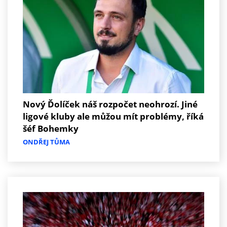
Nový Ďolíček náš rozpočet neohrozí. Jiné
ligové kluby ale můžou mít problémy, říká
šéf Bohemky
ONDŘEJ TŮMA