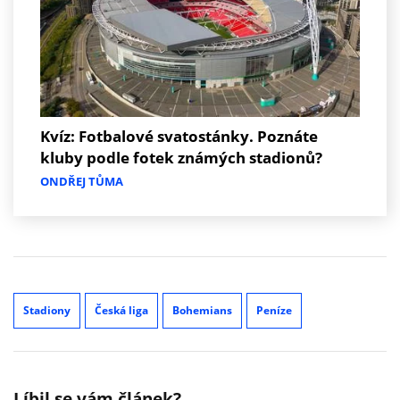
Kvíz: Fotbalové svatostánky. Poznáte
kluby podle fotek známých stadionů?
ONDŘEJ TŮMA
Stadiony
Česká liga
Bohemians
Peníze
Líbil se vám článek?