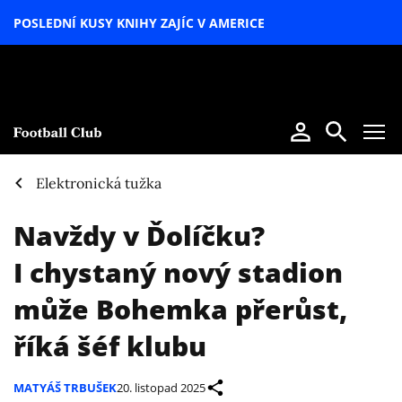
POSLEDNÍ KUSY KNIHY ZAJÍC V AMERICE
LETNÍ
SPECIÁL
Elektronická tužka
Navždy v Ďolíčku?
I chystaný nový stadion
může Bohemka přerůst,
říká šéf klubu
MATYÁŠ TRBUŠEK
20. listopad 2025