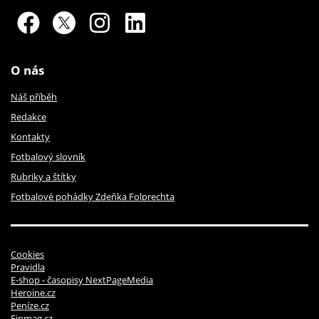
O nás
Náš příběh
Redakce
Kontakty
Fotbalový slovník
Rubriky a štítky
Fotbalové pohádky Zdeňka Folprechta
Cookies
Pravidla
E-shop - časopisy NextPageMedia
Heroine.cz
Peníze.cz
Finmag.cz