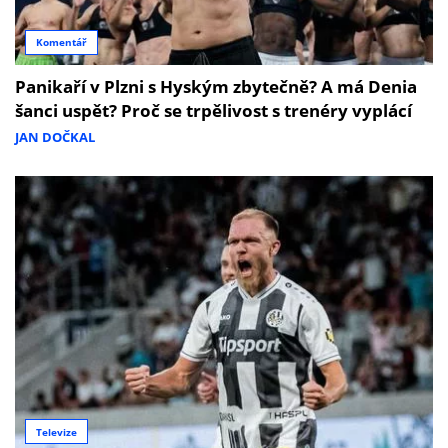
Komentář
Panikaří v Plzni s Hyským zbytečně? A má Denia
šanci uspět? Proč se trpělivost s trenéry vyplácí
JAN DOČKAL
Televize