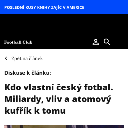
POSLEDNÍ KUSY KNIHY ZAJÍC V AMERICE
LETNÍ
SPECIÁL
Zpět na článek
Diskuse k článku:
Kdo vlastní český fotbal.
Miliardy, vliv a atomový
kufřík k tomu