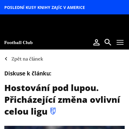
POSLEDNÍ KUSY KNIHY ZAJÍC V AMERICE
LETNÍ
SPECIÁL
Zpět na článek
Diskuse k článku:
Hostování pod lupou.
Přicházející změna ovlivní
celou ligu