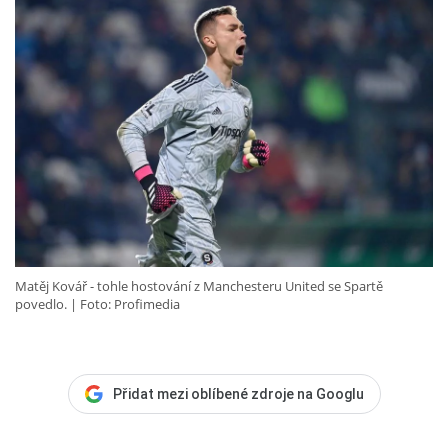
Matěj Kovář - tohle hostování z Manchesteru United se Spartě
povedlo.
Foto: Profimedia
Přidat mezi oblíbené zdroje na Googlu