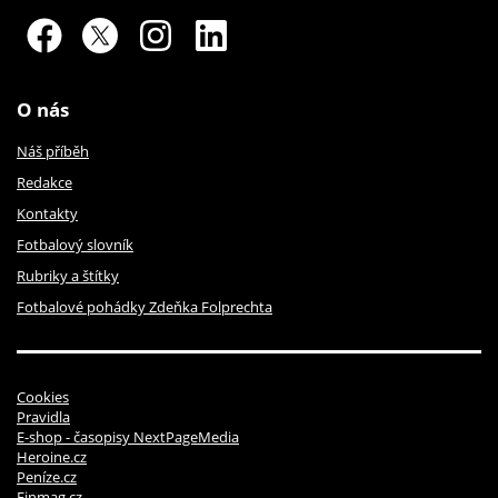
O nás
Náš příběh
Redakce
Kontakty
Fotbalový slovník
Rubriky a štítky
Fotbalové pohádky Zdeňka Folprechta
Cookies
Pravidla
E-shop - časopisy NextPageMedia
Heroine.cz
Peníze.cz
Finmag.cz