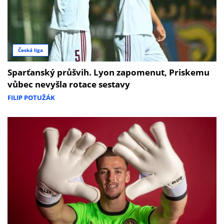
Česká liga
Sparťanský průšvih. Lyon zapomenut, Priskemu
vůbec nevyšla rotace sestavy
FILIP POTUŽÁK