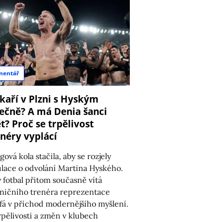
mentář
kaří v Plzni s Hyským
ečně? A má Denia šanci
t? Proč se trpělivost
enéry vyplácí
gová kola stačila, aby se rozjely
lace o odvolání Martina Hyského.
 fotbal přitom současně vítá
ničního trenéra reprezentace
fá v příchod modernějšího myšlení.
rpělivosti a změn v klubech