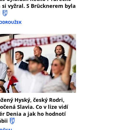
 si vyžral. S Brücknerem byla
l
PODROUŽEK
8
žený Hyský, český Rodri,
očená Slavia. Co v lize vidí
ér Denia a jak ho hodnotí
ábii