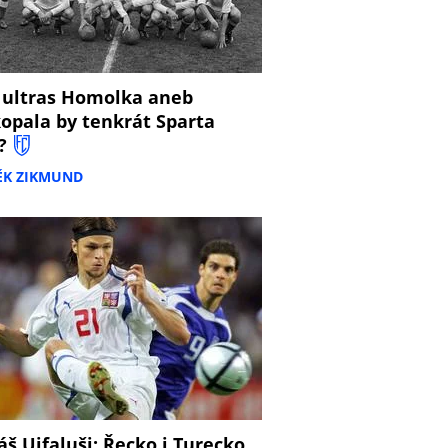
 ultras Homolka aneb
opala by tenkrát Sparta
?
ĚK ZIKMUND
š Ujfaluši: Řecko i Turecko