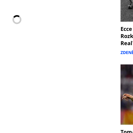
Ecce
Rozk
Real
ZDEN
Tomá