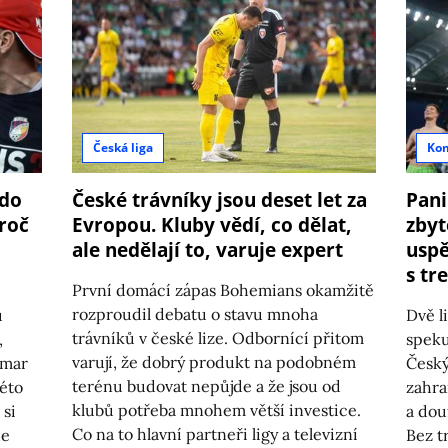
Česká liga
Ko
kdo
České trávníky jsou deset let za
Pani
roč
Evropou. Kluby vědí, co dělat,
zbyt
ale nedělají to, varuje expert
uspě
s tr
První domácí zápas Bohemians okamžitě
rozproudil debatu o stavu mnoha
ů
Dvě li
trávníků v české lize. Odbornící přitom
,
speku
varují, že dobrý produkt na podobném
zmar
Český
terénu budovat nepůjde a že jsou od
této
zahra
klubů potřeba mnohem větší investice.
 si
a dou
Co na to hlavní partneři ligy a televizní
de
Bez t