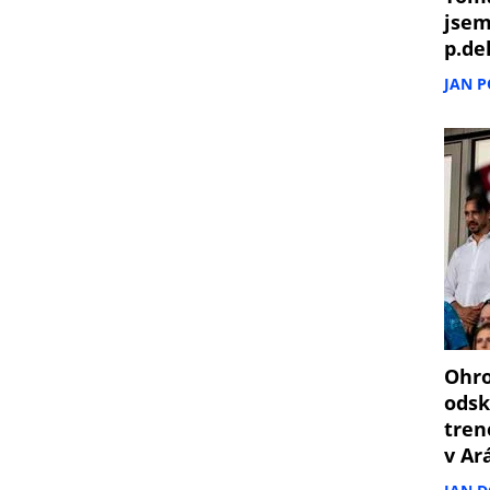
jsem
p.de
JAN 
Ohro
odsk
tren
v Ar