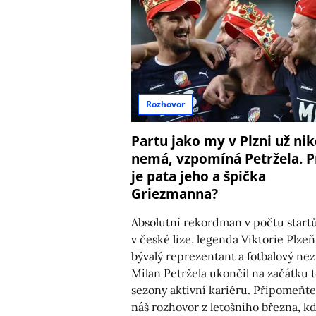
Rozhovor
Partu jako my v Plzni už ni
nemá, vzpomíná Petržela. P
je pata jeho a špička
Griezmanna?
Absolutní rekordman v počtu start
v české lize, legenda Viktorie Plzeň
bývalý reprezentant a fotbalový ne
Milan Petržela ukončil na začátku 
sezony aktivní kariéru. Připomeňte
náš rozhovor z letošního března, k