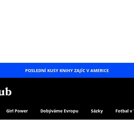
POSLEDNÍ KUSY KNIHY ZAJÍC V AMERICE
LETNÍ
SPECIÁL
Girl Power
Dobýváme Evropu
Sázky
Fotbal v