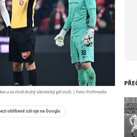
PŘEČ
eo a za chvíli druhý slávistický gól zruší.
Foto: Profimedia
ezi oblíbené zdroje na Googlu