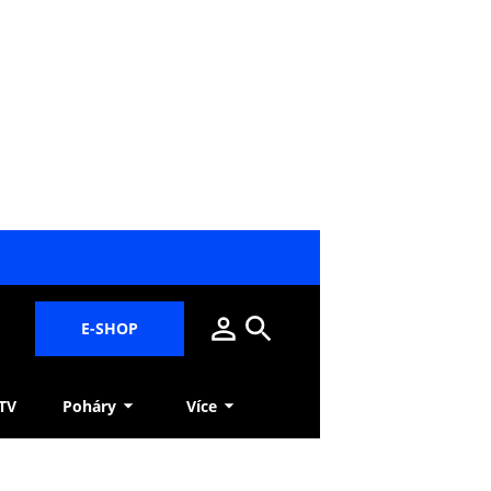
E-SHOP
 TV
Poháry
Více