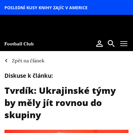
POSLEDNÍ KUSY KNIHY ZAJÍC V AMERICE
LETNÍ
SPECIÁL
Zpět na článek
Diskuse k článku:
Tvrdík: Ukrajinské týmy
by měly jít rovnou do
skupiny