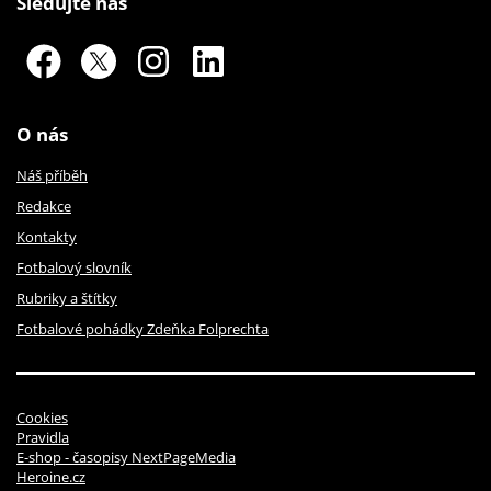
Sledujte nás
O nás
Náš příběh
Redakce
Kontakty
Fotbalový slovník
Rubriky a štítky
Fotbalové pohádky Zdeňka Folprechta
Cookies
Pravidla
E-shop - časopisy NextPageMedia
Heroine.cz