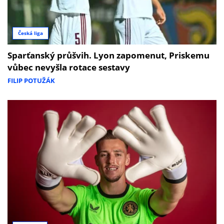
Česká liga
Sparťanský průšvih. Lyon zapomenut, Priskemu
vůbec nevyšla rotace sestavy
FILIP POTUŽÁK