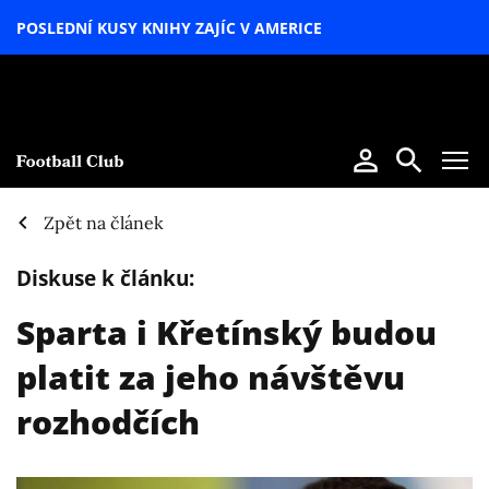
POSLEDNÍ KUSY KNIHY ZAJÍC V AMERICE
LETNÍ
SPECIÁL
Zpět na článek
Diskuse k článku:
Sparta i Křetínský budou
platit za jeho návštěvu
rozhodčích