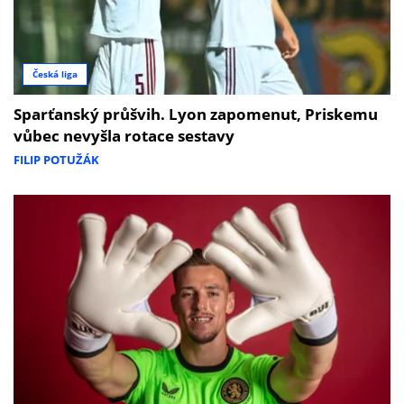
Česká liga
Sparťanský průšvih. Lyon zapomenut, Priskemu
vůbec nevyšla rotace sestavy
FILIP POTUŽÁK