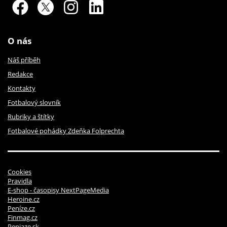
O nás
Náš příběh
Redakce
Kontakty
Fotbalový slovník
Rubriky a štítky
Fotbalové pohádky Zdeňka Folprechta
Cookies
Pravidla
E-shop - časopisy NextPageMedia
Heroine.cz
Peníze.cz
Finmag.cz
Peniaze.sk